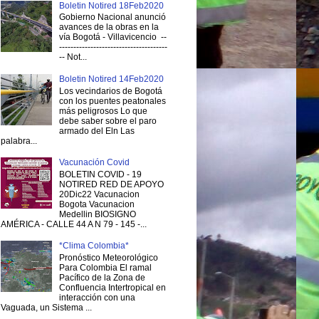
Boletin Notired 18Feb2020
Gobierno Nacional anunció
avances de la obras en la
vía Bogotá - Villavicencio --
--------------------------------------
-- Not...
Boletin Notired 14Feb2020
Los vecindarios de Bogotá
con los puentes peatonales
más peligrosos Lo que
debe saber sobre el paro
armado del Eln Las
palabra...
Vacunación Covid
BOLETIN COVID - 19
NOTIRED RED DE APOYO
20Dic22 Vacunacion
Bogota Vacunacion
Medellin BIOSIGNO
AMÉRICA - CALLE 44 A N 79 - 145 -...
*Clima Colombia*
Pronóstico Meteorológico
Para Colombia El ramal
Pacífico de la Zona de
Confluencia Intertropical en
interacción con una
Vaguada, un Sistema ...