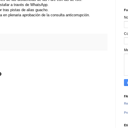
estafar a través de WhatsApp.
 tras pistas de alias guacho.
Fo
 en plenaria aprobación de la consulta anticorrupción.
N
Co
M
o
F
Re
Pr
Et