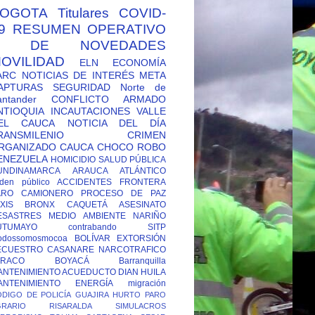
OGOTA
Titulares
COVID-
9
RESUMEN OPERATIVO
Y DE NOVEDADES
OVILIDAD
ELN
ECONOMÍA
ARC
NOTICIAS DE INTERÉS
META
APTURAS
SEGURIDAD
Norte de
antander
CONFLICTO ARMADO
NTIOQUIA
INCAUTACIONES
VALLE
EL CAUCA
NOTICIA DEL DÍA
RANSMILENIO
CRIMEN
RGANIZADO
CAUCA
CHOCO
ROBO
ENEZUELA
HOMICIDIO
SALUD PÚBLICA
UNDINAMARCA
ARAUCA
ATLÁNTICO
den público
ACCIDENTES
FRONTERA
ARO CAMIONERO
PROCESO DE PAZ
XIS
BRONX
CAQUETÁ
ASESINATO
ESASTRES
MEDIO AMBIENTE
NARIÑO
UTUMAYO
contrabando
SITP
odossomosmocoa
BOLÍVAR
EXTORSIÓN
ECUESTRO
CASANARE
NARCOTRAFICO
TRACO
BOYACÁ
Barranquilla
ANTENIMIENTO ACUEDUCTO
DIAN
HUILA
ANTENIMIENTO ENERGÍA
migración
DIGO DE POLICÍA
GUAJIRA
HURTO
PARO
GRARIO
RISARALDA
SIMULACROS