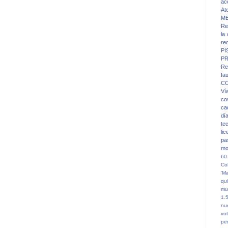
ac
At
M
Re
la
re
PI
PR
Re
fa
C
Ví
co
ca
dí
te
li
pa
mo
60
Co
'M
qu
mu
1.
nu
vot
pe