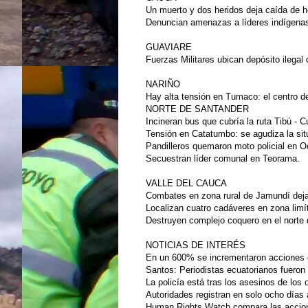
Un muerto y dos heridos deja caída de he
Denuncian amenazas a líderes indígena
GUAVIARE
Fuerzas Militares ubican depósito ilegal
NARIÑO
Hay alta tensión en Tumaco: el centro d
NORTE DE SANTANDER
Incineran bus que cubría la ruta Tibú - 
Tensión en Catatumbo: se agudiza la sit
Pandilleros quemaron moto policial en O
Secuestran líder comunal en Teorama.
VALLE DEL CAUCA
Combates en zona rural de Jamundí dej
Localizan cuatro cadáveres en zona limít
Destruyen complejo coquero en el norte d
NOTICIAS DE INTERÉS
En un 600% se incrementaron acciones d
Santos: Periodistas ecuatorianos fuero
La policía está tras los asesinos de los 
Autoridades registran en solo ocho días
Human Rights Watch compara las acciones