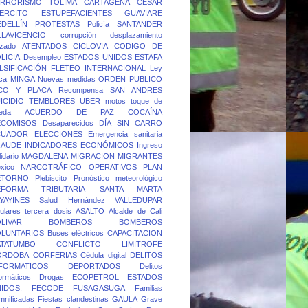
ERRORISMO
TOLIMA
CARTAGENA
CESAR
ERCITO
ESTUPEFACIENTES
GUAVIARE
DELLÍN
PROTESTAS
Policía
SANTANDER
LLAVICENCIO
corrupción
desplazamiento
rzado
ATENTADOS
CICLOVIA
CODIGO DE
LICIA
Desempleo
ESTADOS UNIDOS
ESTAFA
LSIFICACIÓN
FLETEO
INTERNACIONAL
Ley
ca
MINGA
Nuevas medidas
ORDEN PUBLICO
ICO Y PLACA
Recompensa
SAN ANDRES
ICIDIO
TEMBLORES
UBER
motos
toque de
eda
ACUERDO DE PAZ
COCAÍNA
ECOMISOS
Desaparecidos
DÍA SIN CARRO
CUADOR
ELECCIONES
Emergencia sanitaria
RAUDE
INDICADORES ECONÓMICOS
Ingreso
idario
MAGDALENA
MIGRACION
MIGRANTES
xico
NARCOTRÁFICO
OPERATIVOS
PLAN
ETORNO
Plebiscito
Pronóstico meteorológico
EFORMA TRIBUTARIA
SANTA MARTA
YAYINES
Salud Hernández
VALLEDUPAR
lulares
tercera dosis
ASALTO
Alcalde de Cali
LIVAR
BOMBEROS
BOMBEROS
OLUNTARIOS
Buses eléctricos
CAPACITACION
ATATUMBO
CONFLICTO LIMITROFE
ORDOBA
CORFERIAS
Cédula digital
DELITOS
FORMATICOS
DEPORTADOS
Delitos
formáticos
Drogas
ECOPETROL
ESTADOS
IDOS.
FECODE
FUSAGASUGA
Familias
mnificadas
Fiestas clandestinas
GAULA
Grave