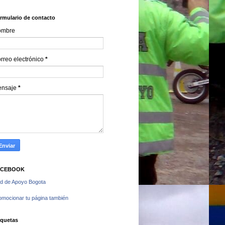
rmulario de contacto
ombre
rreo electrónico
*
ensaje
*
ACEBOOK
d de Apoyo Bogota
omocionar tu página también
iquetas