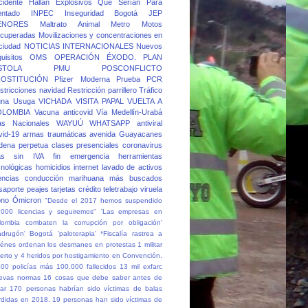
cidente
Hallan Explosivos Que Serían Para
entado
INPEC
Inseguridad Bogotá
JEP
ENORES
Maltrato Animal
Metro
Motos
cuperadas
Movilizaciones y concentraciones en
 ciudad
NOTICIAS INTERNACIONALES
Nuevos
quisitos
OMS
OPERACIÓN ÉXODO.
PLAN
STOLA
PMU
POSCONFLICTO
OSTITUCIÓN
Pfizer Moderna
Prueba PCR
stricciones navidad
Restricción parrillero
Tráfico
una
Usuga
VICHADA
VISITA PAPAL
VUELTA A
OLOMBIA
Vacuna anticovid
Vía Medellín-Urabá
as Nacionales
WAYUÚ
WHATSAPP
antiviral
vid-19
armas traumáticas
avenida Guayacanes
dena perpetua
clases presenciales
coronavirus
as sin IVA
fin emergencia
herramientas
cnológicas
homicidios
internet
lavado de activos
cencias conducción
marihuana
más buscados
saporte
peajes
tarjetas crédito
teletrabajo
viruela
no
Ómicron
"Desde el 2017 hemos suspendido
.000 licencias y seguiremos"
'Las empresas en
lombia combaten la corrupción por obligación'
adrugón' Bogotá
'paloterapia'
*Fiscalía rastrea a
iénes ordenan los desmanes en protestas
1 militar
erto y 4 heridos por hostigamiento en Convención.
500 policías más
100.000 fallecidos
13 mil exfarc
evas normas
16 cosas que debe saber antes de
ar
170 personas habrían sido víctimas de balas
rdidas en 2018.
19 personas han sido víctimas de