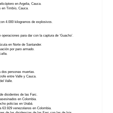
licóptero en Argelia, Cauca.
s en Timbío, Cauca.
 con 4.000 kilogramos de explosivos.
e operaciones para dar con la captura de ‘Guacho’.
Cúcuta en Norte de Santander.
uación por paro armado.
caña.
a dos personas muertas.
rofe entre Valle y Cauca.
el Valle.
e disidentes de las Farc.
n asesinados en Colombia.
ocho policías en Urabá.
 a 63.929 venezolanos en Colombia.
 de las disidencias de las Farc con las de Isis.