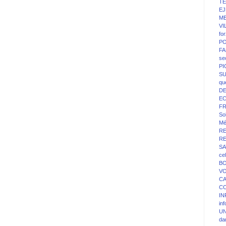
T
EJ
ME
VI
fo
PO
FA
se
P
SU
qu
D
E
F
Sol
Mé
R
R
SA
ce
BO
V
C
C
IN
in
UN
da