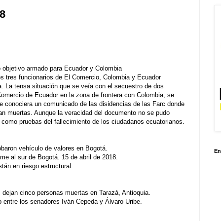
18
o objetivo armado para Ecuador y Colombia
s tres funcionarios de El Comercio, Colombia y Ecuador
a. La tensa situación que se veía con el secuestro de dos
 Comercio de Ecuador en la zona de frontera con Colombia, se
se conociera un comunicado de las disidencias de las Farc donde
ban muertas. Aunque la veracidad del documento no se pudo
s como pruebas del fallecimiento de los ciudadanos ecuatorianos.
obaron vehículo de valores en Bogotá.
En
me al sur de Bogotá. 15 de abril de 2018.
tán en riesgo estructural.
 dejan cinco personas muertas en Tarazá, Antioquia.
o entre los senadores Iván Cepeda y Álvaro Uribe.