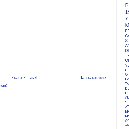
B
1
M
F
C
S
A
D
T
O
V
C
Or
Página Principal
Entrada antigua
P
TA
Atom)
D
P
#t
S
A
M
M
CÓ
A