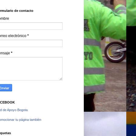
rmulario de contacto
ombre
rreo electrónico
*
ensaje
*
ACEBOOK
d de Apoyo Bogota
omocionar tu página también
iquetas