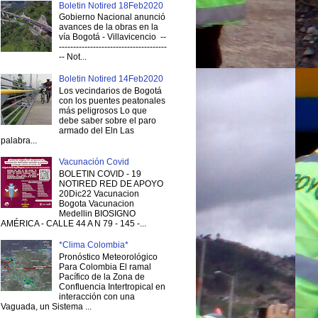
Boletin Notired 18Feb2020
Gobierno Nacional anunció
avances de la obras en la
vía Bogotá - Villavicencio --
--------------------------------------
-- Not...
Boletin Notired 14Feb2020
Los vecindarios de Bogotá
con los puentes peatonales
más peligrosos Lo que
debe saber sobre el paro
armado del Eln Las
palabra...
Vacunación Covid
BOLETIN COVID - 19
NOTIRED RED DE APOYO
20Dic22 Vacunacion
Bogota Vacunacion
Medellin BIOSIGNO
AMÉRICA - CALLE 44 A N 79 - 145 -...
*Clima Colombia*
Pronóstico Meteorológico
Para Colombia El ramal
Pacífico de la Zona de
Confluencia Intertropical en
interacción con una
Vaguada, un Sistema ...