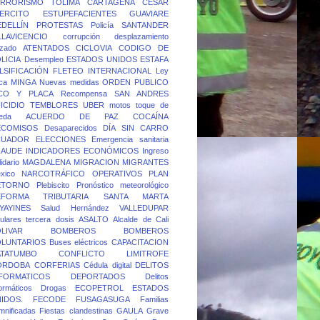
ERRORISMO
TOLIMA
CARTAGENA
CESAR
ERCITO
ESTUPEFACIENTES
GUAVIARE
DELLÍN
PROTESTAS
Policía
SANTANDER
LLAVICENCIO
corrupción
desplazamiento
rzado
ATENTADOS
CICLOVIA
CODIGO DE
LICIA
Desempleo
ESTADOS UNIDOS
ESTAFA
LSIFICACIÓN
FLETEO
INTERNACIONAL
Ley
ca
MINGA
Nuevas medidas
ORDEN PUBLICO
ICO Y PLACA
Recompensa
SAN ANDRES
ICIDIO
TEMBLORES
UBER
motos
toque de
eda
ACUERDO DE PAZ
COCAÍNA
ECOMISOS
Desaparecidos
DÍA SIN CARRO
CUADOR
ELECCIONES
Emergencia sanitaria
RAUDE
INDICADORES ECONÓMICOS
Ingreso
idario
MAGDALENA
MIGRACION
MIGRANTES
xico
NARCOTRÁFICO
OPERATIVOS
PLAN
ETORNO
Plebiscito
Pronóstico meteorológico
EFORMA TRIBUTARIA
SANTA MARTA
YAYINES
Salud Hernández
VALLEDUPAR
lulares
tercera dosis
ASALTO
Alcalde de Cali
LIVAR
BOMBEROS
BOMBEROS
OLUNTARIOS
Buses eléctricos
CAPACITACION
ATATUMBO
CONFLICTO LIMITROFE
ORDOBA
CORFERIAS
Cédula digital
DELITOS
FORMATICOS
DEPORTADOS
Delitos
formáticos
Drogas
ECOPETROL
ESTADOS
IDOS.
FECODE
FUSAGASUGA
Familias
mnificadas
Fiestas clandestinas
GAULA
Grave