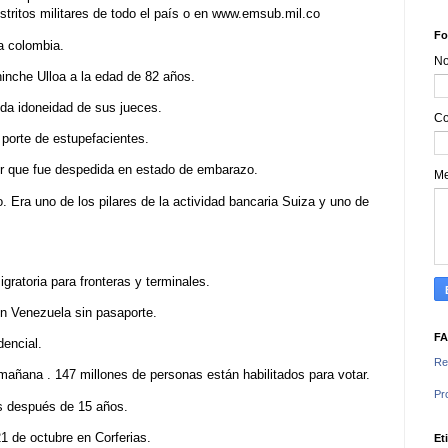
istritos militares de todo el país o en www.emsub.mil.co
Fo
 colombia.
N
hinche Ulloa a la edad de 82 años.
da idoneidad de sus jueces.
Co
 porte de estupefacientes.
jer que fue despedida en estado de embarazo.
M
o. Era uno de los pilares de la actividad bancaria Suiza y uno de
gratoria para fronteras y terminales.
n Venezuela sin pasaporte.
F
dencial.
Re
s mañana . 147 millones de personas están habilitados para votar.
Pr
s después de 15 años.
21 de octubre en Corferias.
Et