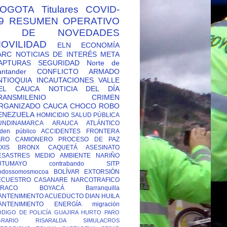
OGOTA
Titulares
COVID-
9
RESUMEN OPERATIVO
Y DE NOVEDADES
OVILIDAD
ELN
ECONOMÍA
ARC
NOTICIAS DE INTERÉS
META
APTURAS
SEGURIDAD
Norte de
antander
CONFLICTO ARMADO
NTIOQUIA
INCAUTACIONES
VALLE
EL CAUCA
NOTICIA DEL DÍA
RANSMILENIO
CRIMEN
RGANIZADO
CAUCA
CHOCO
ROBO
ENEZUELA
HOMICIDIO
SALUD PÚBLICA
UNDINAMARCA
ARAUCA
ATLÁNTICO
den público
ACCIDENTES
FRONTERA
ARO CAMIONERO
PROCESO DE PAZ
XIS
BRONX
CAQUETÁ
ASESINATO
ESASTRES
MEDIO AMBIENTE
NARIÑO
UTUMAYO
contrabando
SITP
odossomosmocoa
BOLÍVAR
EXTORSIÓN
ECUESTRO
CASANARE
NARCOTRAFICO
TRACO
BOYACÁ
Barranquilla
ANTENIMIENTO ACUEDUCTO
DIAN
HUILA
ANTENIMIENTO ENERGÍA
migración
DIGO DE POLICÍA
GUAJIRA
HURTO
PARO
GRARIO
RISARALDA
SIMULACROS