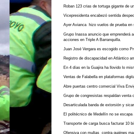
Roban 123 crias de tortuga gigante de u
Vicepresidenta encabezó sentida despe
Ayer Avianca hizo vuelos de prueba en 
Grupo Inassa anuncio que emprenderá acc
acciones en Triple A Barranquilla.
Juan José Vergara es escogido como Pre
Registro de discapacidad en Atlántico arr
En 4 días en la Guajira ha llovido lo mi
Ventas de Falabella en plataformas digita
Abre puertas centro comercial Viva Envi
Grupo de congresistas respaldan venta
Desarticulada banda de extorsión y sicari
El politécnico de Medellín no se escapa 
Transporte de carga busca facturar 10 bi
Ofensiva con multas contra quiénes ma