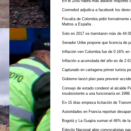
En el 2050 habrá más adultos mayores q
Conmebol adjudica a facebook los derech
Fiscalía de Colombia pidió formalmente 
Mattos a España .
Solo en 2017 se tramitaron más de 44.0
Senador Uribe propone que licencia de pa
Inflación ven Colombia fue de 0.16% en
Inflación a acumulada del año es de 2.6
Capturado en cartagena primer turista p
Gobierno lanzó plan para prevenir accid
Consejo de estado condenó al alcalde 
insubsistente a una funcionaría en 1998.
En 15 días empieza licitación de Transmi
Autoridades en Francia reportan desapari
Bogotá y La Guajira suman el 46% de la
Ejército Nacional abre convocatorias pa