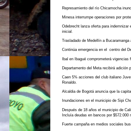
Represamiento del río Chicamocha inund
Minesa interrumpe operaciones por prot
Odebrecht lanza oferta para indemnizar e
inicial.
Trasladado de Medellín a Bucaramanga al
Continúa emergencia en el centro del De
Ibal en Ibagué comprometerá vigencias fu
Departamento del Meta recibirá adición 
Caen 5% acciones del club italiano Juven
Ronaldo.
Alcaldia de Bogotá anuncia que la capit
Inundaciones en el municipio de Sipi Ch
Después de 18 años el municipio de Cali
Incluía deudas en bancos por $572.000 m
Fuerte campaña en medios sociales busc