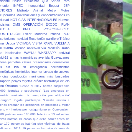
cidente
Hallan Explosivos Que Serían Para
entado
INPEC
Inseguridad Bogotá
JEP
ENORES
Maltrato Animal
Metro
Motos
cuperadas
Movilizaciones y concentraciones en
 ciudad
NOTICIAS INTERNACIONALES
Nuevos
quisitos
OMS
OPERACIÓN ÉXODO.
PLAN
STOLA
PMU
POSCONFLICTO
OSTITUCIÓN
Pfizer Moderna
Prueba PCR
stricciones navidad
Restricción parrillero
Tráfico
una
Usuga
VICHADA
VISITA PAPAL
VUELTA A
OLOMBIA
Vacuna anticovid
Vía Medellín-Urabá
as Nacionales
WAYUÚ
WHATSAPP
antiviral
vid-19
armas traumáticas
avenida Guayacanes
dena perpetua
clases presenciales
coronavirus
as sin IVA
fin emergencia
herramientas
cnológicas
homicidios
internet
lavado de activos
cencias conducción
marihuana
más buscados
saporte
peajes
tarjetas crédito
teletrabajo
viruela
no
Ómicron
"Desde el 2017 hemos suspendido
.000 licencias y seguiremos"
'Las empresas en
lombia combaten la corrupción por obligación'
adrugón' Bogotá
'paloterapia'
*Fiscalía rastrea a
iénes ordenan los desmanes en protestas
1 militar
erto y 4 heridos por hostigamiento en Convención.
500 policías más
100.000 fallecidos
13 mil exfarc
evas normas
16 cosas que debe saber antes de
ar
170 personas habrían sido víctimas de balas
rdidas en 2018.
19 personas han sido víctimas de