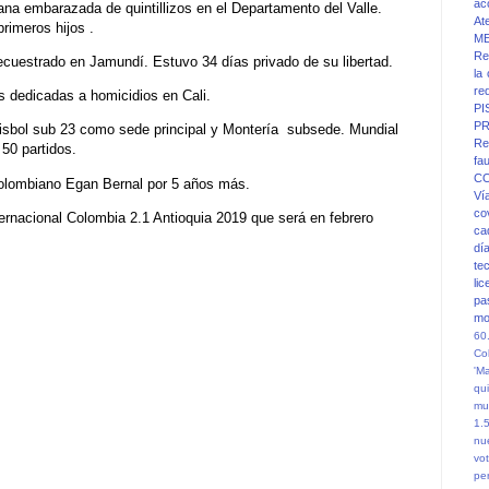
ac
lana embarazada de quintillizos en el Departamento del Valle.
At
rimeros hijos .
M
Re
secuestrado en Jamundí. Estuvo 34 días privado de su libertad.
la
re
s dedicadas a homicidios en Cali.
PI
PR
béisbol sub 23 como sede principal y Montería subsede. Mundial
Re
 50 partidos.
fa
C
Colombiano Egan Bernal por 5 años más.
Ví
co
ernacional Colombia 2.1 Antioquia 2019 que será en febrero
ca
dí
te
li
pa
mo
60
Co
'M
qu
mu
1.
nu
vot
pe