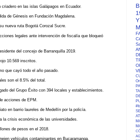
B
n criadero en las islas Galápagos en Ecuador.
1
dida de Génesis en Fundación Magdalena.
su nueva ruta Bogotá Corozal Sucre.
M
F
iones legales ante intervención de fiscalía que bloqueó
C
S
A
sidente del concejo de Barranquilla 2019.
D
T
ojo 10.569 inscritos.
O
smo que cayó todo el año pasado.
V
C
les son el 8.5% del total.
Or
P
gado del Grupo Éxito con 394 locales y establecimientos.
TA
D
 de acciones de EPM.
P
#t
ato en barrio laureles de Medellín por la policía.
S
A
a la crisis económica de las universidades.
M
M
llones de pesos en el 2018.
CÓ
A
nejen vehículos contaminantes en Bucaramanga.