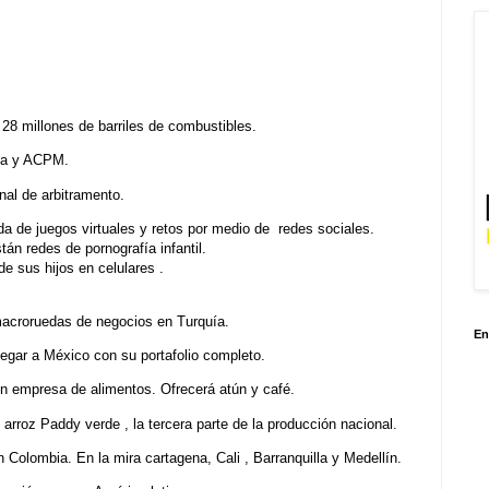
28 millones de barriles de combustibles.
ina y ACPM.
al de arbitramento.
ada de juegos virtuales y retos por medio de redes sociales.
án redes de pornografía infantil.
de sus hijos en celulares .
acroruedas de negocios en Turquía.
En
egar a México con su portafolio completo.
en empresa de alimentos. Ofrecerá atún y café.
rroz Paddy verde , la tercera parte de la producción nacional.
 Colombia. En la mira cartagena, Cali , Barranquilla y Medellín.