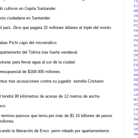
T
EJ
ó cultivos en Cepita Santander.
ME
VI
esta ciudadana en Santander.
fo
PO
l país. Dice que pagara 32 millones dólares el triple del monto
FA
se
P
ias Pichi capo del microtrafico.
SU
qu
partamento del Tolima tras fuerte vendaval.
D
E
turas para llevar agua al sur de la ciudad.
F
Sol
presupuestal de $168.000 millones.
Mé
R
tus tras acusaciones contra su jugador estrella Cristiano
R
SA
ce
al tendrá 90 kilómetros de aceras de 12 metros de ancho.
BO
V
oco
C
C
 termino pasivos que tenía por más de $1.15 billones de pesos.
IN
illones.
in
UN
ando la liberación de Enzo perro robado por apartamenteros .
da