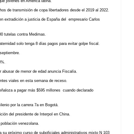
ue jóvenes en América latina.
os de transmisión de copa libertadores desde el 2019 al 2022.
en extradición a justicia de España del empresario Carlos
00 tutelas contra Medimas.
ternidad solo tenga 8 días pagos para evitar golpe fiscal.
 septiembre.
3%.
or abusar de menor de edad anuncia Fiscalía.
entes viales en esta semana de receso.
Peñaloza a pagar más $595 millones cuando declarado
lenio por la carrera 7a en Bogotá.
ción del presidente de Interpol en China.
 población venezolana.
ra su próximo curso de suboficiales administrativos mixto N 103