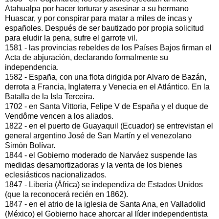
Atahualpa por hacer torturar y asesinar a su hermano
Huascar, y por conspirar para matar a miles de incas y
españoles. Después de ser bautizado por propia solicitud
para eludir la pena, sufre el garrote vil.
1581 - las provincias rebeldes de los Países Bajos firman el
Acta de abjuración, declarando formalmente su
independencia.
1582 - España, con una flota dirigida por Alvaro de Bazán,
derrota a Francia, Inglaterra y Venecia en el Atlántico. En la
Batalla de la Isla Terceira.
1702 - en Santa Vittoria, Felipe V de España y el duque de
Vendôme vencen a los aliados.
1822 - en el puerto de Guayaquil (Ecuador) se entrevistan el
general argentino José de San Martín y el venezolano
Simón Bolívar.
1844 - el Gobierno moderado de Narváez suspende las
medidas desamortizadoras y la venta de los bienes
eclesiásticos nacionalizados.
1847 - Liberia (África) se independiza de Estados Unidos
(que la reconocerá recién en 1862).
1847 - en el atrio de la iglesia de Santa Ana, en Valladolid
(México) el Gobierno hace ahorcar al líder independentista