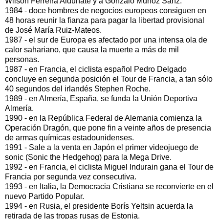
Wilson Ferreira Aldunate y a Gonzalo Muñoz Sanz.
1984 - doce hombres de negocios europeos consiguen en
48 horas reunir la fianza para pagar la libertad provisional
de José María Ruiz-Mateos.
1987 - el sur de Europa es afectado por una intensa ola de
calor sahariano, que causa la muerte a más de mil
personas.
1987 - en Francia, el ciclista español Pedro Delgado
concluye en segunda posición el Tour de Francia, a tan sólo
40 segundos del irlandés Stephen Roche.
1989 - en Almería, España, se funda la Unión Deportiva
Almería.
1990 - en la República Federal de Alemania comienza la
Operación Dragón, que pone fin a veinte años de presencia
de armas químicas estadounidenses.
1991 - Sale a la venta en Japón el primer videojuego de
sonic (Sonic the Hedgehog) para la Mega Drive.
1992 - en Francia, el ciclista Miguel Indurain gana el Tour de
Francia por segunda vez consecutiva.
1993 - en Italia, la Democracia Cristiana se reconvierte en el
nuevo Partido Popular.
1994 - en Rusia, el presidente Borís Yeltsin acuerda la
retirada de las tropas rusas de Estonia.