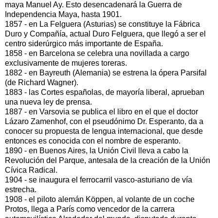
maya Manuel Ay. Esto desencadenará la Guerra de
Independencia Maya, hasta 1901.
1857 - en La Felguera (Asturias) se constituye la Fábrica
Duro y Compañía, actual Duro Felguera, que llegó a ser el
centro siderúrgico más importante de España.
1858 - en Barcelona se celebra una novillada a cargo
exclusivamente de mujeres toreras.
1882 - en Bayreuth (Alemania) se estrena la ópera Parsifal
(de Richard Wagner).
1883 - las Cortes españolas, de mayoría liberal, aprueban
una nueva ley de prensa.
1887 - en Varsovia se publica el libro en el que el doctor
Lázaro Zamenhof, con el pseudónimo Dr. Esperanto, da a
conocer su propuesta de lengua internacional, que desde
entonces es conocida con el nombre de esperanto.
1890 - en Buenos Aires, la Unión Civil lleva a cabo la
Revolución del Parque, antesala de la creación de la Unión
Cívica Radical.
1904 - se inaugura el ferrocarril vasco-asturiano de vía
estrecha.
1908 - el piloto alemán Köppen, al volante de un coche
Protos, llega a París como vencedor de la carrera