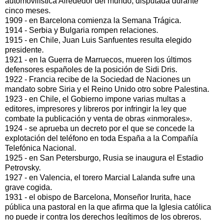
automovilística Alrededor del mundo, disputada durante
cinco meses.
1909 - en Barcelona comienza la Semana Trágica.
1914 - Serbia y Bulgaria rompen relaciones.
1915 - en Chile, Juan Luis Sanfuentes resulta elegido
presidente.
1921 - en la Guerra de Marruecos, mueren los últimos
defensores españoles de la posición de Sidi Dris.
1922 - Francia recibe de la Sociedad de Naciones un
mandato sobre Siria y el Reino Unido otro sobre Palestina.
1923 - en Chile, el Gobierno impone varias multas a
editores, impresores y libreros por infringir la ley que
combate la publicación y venta de obras «inmorales».
1924 - se aprueba un decreto por el que se concede la
explotación del teléfono en toda España a la Compañía
Telefónica Nacional.
1925 - en San Petersburgo, Rusia se inaugura el Estadio
Petrovsky.
1927 - en Valencia, el torero Marcial Lalanda sufre una
grave cogida.
1931 - el obispo de Barcelona, Monseñor Irurita, hace
pública una pastoral en la que afirma que la Iglesia católica
no puede ir contra los derechos legítimos de los obreros.