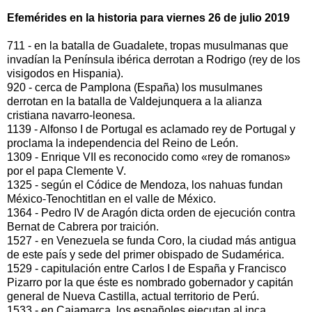
Efemérides en la historia para viernes 26 de julio 2019
711 - en la batalla de Guadalete, tropas musulmanas que
invadían la Península ibérica derrotan a Rodrigo (rey de los
visigodos en Hispania).
920 - cerca de Pamplona (España) los musulmanes
derrotan en la batalla de Valdejunquera a la alianza
cristiana navarro-leonesa.
1139 - Alfonso I de Portugal es aclamado rey de Portugal y
proclama la independencia del Reino de León.
1309 - Enrique VII es reconocido como «rey de romanos»
por el papa Clemente V.
1325 - según el Códice de Mendoza, los nahuas fundan
México-Tenochtitlan en el valle de México.
1364 - Pedro IV de Aragón dicta orden de ejecución contra
Bernat de Cabrera por traición.
1527 - en Venezuela se funda Coro, la ciudad más antigua
de este país y sede del primer obispado de Sudamérica.
1529 - capitulación entre Carlos I de España y Francisco
Pizarro por la que éste es nombrado gobernador y capitán
general de Nueva Castilla, actual territorio de Perú.
1533 - en Cajamarca, los españoles ejecutan al inca