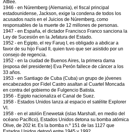
Attlee.
1946 - en Núremberg (Alemania), el fiscal principal
estadounidense, Jackson, exige la condena de todos los
acusados nazis en el Juicios de Núremberg, como
responsables de la muerte de 12 millones de personas.
1947 - en España, el dictador Francisco Franco sanciona la
Ley de Sucesión en la Jefatura del Estado.
1952 - en Egipto, el rey Faruq I, es obligado a abdicar a
favor de su hijo Fuad II, quien tuvo que ser asistido por un
consejo de regencia.
1952 - en la ciudad de Buenos Aires, la primera dama
(esposa del presidente) Eva Perón fallece de cáncer a los
33 años.
1953 - en Santiago de Cuba (Cuba) un grupo de jóvenes
encabezados por Fidel Castro asaltan al Cuartel Moncada
en contra del gobierno de Fulgencio Batista.
1956 - Egipto nacionaliza el Canal de Suez.
1958 - Estados Unidos lanza al espacio el satélite Explorer
VI.
1958 - en el atolón Enewetak (islas Marshall, en medio del
océano Pacífico), Estados Unidos detona su bomba atómica
Olive, de 202 kt. Es la bomba n.º 151 de las 1127 que
Estados Unidos detonó entre 1945 y 1992.