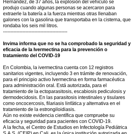
Hernández, de 37 años, la explosión del vehículo se
produjo cuando algunas personas se acercaron para
extraerle la batería a la fuerza mientras otras llenaban
galones con la gasolina que transportaba en la cisterna, que
rondaba los seis mil litros.
-------------------------------------------
Invima informa que no se ha comprobado la seguridad y
eficacia de la Ivermectina para la prevención o
tratamiento del COVID-19
En Colombia, la ivermectina cuenta con 12 registros
sanitarios vigentes, incluyendo 3 en trámite de renovación,
para el principio activo Ivermectina en forma farmacéutica
para administración oral. Está autorizada, para el
tratamiento de la ectoparasitosis, escabiosis pediculosis y
dermodecidosis. En las parasitosis intestinales y tisulares
como oncocercosis, filariasis linfática y alternativa en el
tratamiento de la estrongiloidiasis.
Aún no existe evidencia científica que compruebe su
eficacia y seguridad para pacientes con COVID-19.
A la fecha, el Centro de Estudios en Infectología Pediátrica
S.A.S. (CEIP) en Cali, es la única institución autorizada en