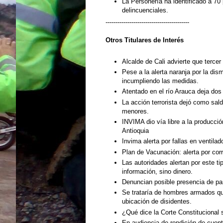
La Personería ha identificado a 70
delincuenciales.
------------------------------------------
Otros Titulares de
Interés
Alcalde de Cali advierte que tercer 
Pese a la alerta naranja por la di
incumpliendo las medidas.
Atentado en el río Arauca deja do
La acción terrorista dejó como sald
menores.
INVIMA dio vía libre a la producció
Antioquia
Invima alerta por fallas en ventila
Plan de Vacunación: alerta por cor
Las autoridades alertan por este t
información, sino dinero.
Denuncian posible presencia de par
Se trataría de hombres armados q
ubicación de disidentes.
¿Qué dice la Corte Constitucional 
En audiencia de rendición de cuent