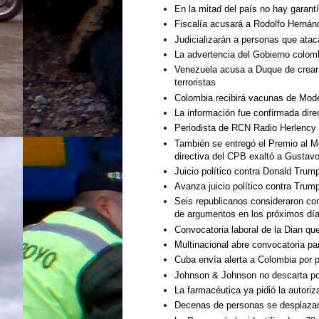
En la mitad del país no hay garantí
Fiscalía acusará a Rodolfo Hernán
Judicializarán a personas que ata
La advertencia del Gobierno colomb
Venezuela acusa a Duque de crear 
terroristas
Colombia recibirá vacunas de Mod
La información fue confirmada dire
Periodista de RCN Radio Herlency
También se entregó el Premio al Mér
directiva del CPB exaltó a Gustav
Juicio político contra Donald Tru
Avanza juicio político contra Trum
Seis republicanos consideraron con
de argumentos en los próximos día
Convocatoria laboral de la Dian qu
Multinacional abre convocatoria pa
Cuba envía alerta a Colombia por 
Johnson & Johnson no descarta pos
La farmacéutica ya pidió la autori
Decenas de personas se desplazaro