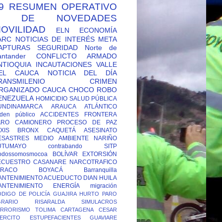
9
RESUMEN OPERATIVO
Y DE NOVEDADES
OVILIDAD
ELN
ECONOMÍA
ARC
NOTICIAS DE INTERÉS
META
APTURAS
SEGURIDAD
Norte de
antander
CONFLICTO ARMADO
NTIOQUIA
INCAUTACIONES
VALLE
EL CAUCA
NOTICIA DEL DÍA
RANSMILENIO
CRIMEN
RGANIZADO
CAUCA
CHOCO
ROBO
ENEZUELA
HOMICIDIO
SALUD PÚBLICA
UNDINAMARCA
ARAUCA
ATLÁNTICO
den público
ACCIDENTES
FRONTERA
ARO CAMIONERO
PROCESO DE PAZ
XIS
BRONX
CAQUETÁ
ASESINATO
ESASTRES
MEDIO AMBIENTE
NARIÑO
UTUMAYO
contrabando
SITP
odossomosmocoa
BOLÍVAR
EXTORSIÓN
ECUESTRO
CASANARE
NARCOTRAFICO
TRACO
BOYACÁ
Barranquilla
ANTENIMIENTO ACUEDUCTO
DIAN
HUILA
ANTENIMIENTO ENERGÍA
migración
DIGO DE POLICÍA
GUAJIRA
HURTO
PARO
GRARIO
RISARALDA
SIMULACROS
ERRORISMO
TOLIMA
CARTAGENA
CESAR
ERCITO
ESTUPEFACIENTES
GUAVIARE