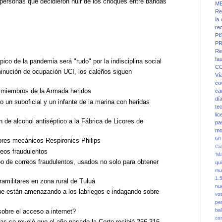
 personas que decidieron huir de los choques entre bandas
M
Re
la
re
PI
PR
Re
fa
pico de la pandemia será "rudo" por la indisciplina social
C
sminución de ocupación UCI, los caleños siguen
Ví
co
s miembros de la Armada heridos
ca
dí
o un suboficial y un infante de la marina con heridas
te
li
n de alcohol antiséptico a la Fábrica de Licores de
pa
mo
60
dores mecánicos Respironics Philips
Co
reos fraudulentos
'M
ipo de correos fraudulentos, usados no solo para obtener
qu
mu
1.
amilitares en zona rural de Tuluá
nu
ue están amenazando a los labriegos e indagando sobre
vot
pe
ba
sobre el acceso a internet?
co
as se reveló que el año pasado la Corte recibió 256.316