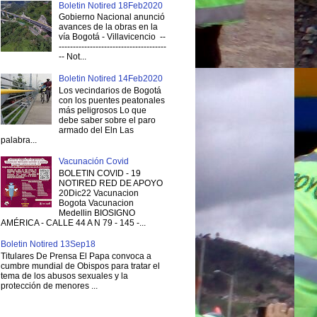
Boletin Notired 18Feb2020
Gobierno Nacional anunció
avances de la obras en la
vía Bogotá - Villavicencio --
--------------------------------------
-- Not...
Boletin Notired 14Feb2020
Los vecindarios de Bogotá
con los puentes peatonales
más peligrosos Lo que
debe saber sobre el paro
armado del Eln Las
palabra...
Vacunación Covid
BOLETIN COVID - 19
NOTIRED RED DE APOYO
20Dic22 Vacunacion
Bogota Vacunacion
Medellin BIOSIGNO
AMÉRICA - CALLE 44 A N 79 - 145 -...
Boletin Notired 13Sep18
Titulares De Prensa El Papa convoca a
cumbre mundial de Obispos para tratar el
tema de los abusos sexuales y la
protección de menores ...