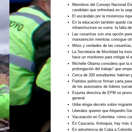
Miembros del Consejo Nacional Elec
candidato que enfrentará en la se
El escándalo por la misteriosa riqu
En la educación también quedó cla
infraestructura se suma la falta de
Las cesantías son una opción para
manutención mientras consigue otr
Mitos y verdades de las cesantías,
La Secretaría de Movilidad ha inst
hace un monitoreo para mitigar el 
Michelle Obama considera que la s
prolongación del trabajo” que empe
Cerca de 200 estudiantes habrían p
Partidos políticos firman carta par
de los asesinatos de líderes socia
Exjunta directiva de EPM se pronu
general
Uribe elogia decreto sobre migran
Liberales quieren que Alejandro Ga
Vacunación en Colombia: cómo con
En Caucasia, Antioquia, hay más 
En advertencia de Cuba a Colombia