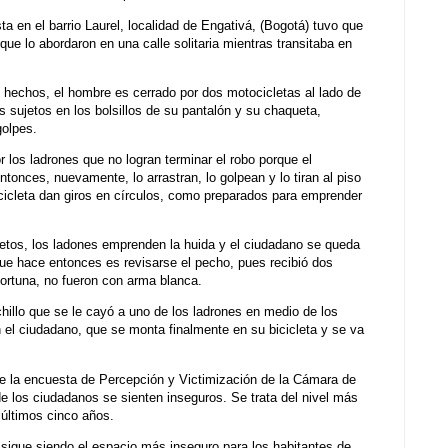
ta en el barrio Laurel, localidad de Engativá, (Bogotá) tuvo que
 que lo abordaron en una calle solitaria mientras transitaba en
 hechos, el hombre es cerrado por dos motocicletas al lado de
 sujetos en los bolsillos de su pantalón y su chaqueta,
golpes.
r los ladrones que no logran terminar el robo porque el
tonces, nuevamente, lo arrastran, lo golpean y lo tiran al piso
cicleta dan giros en círculos, como preparados para emprender
bjetos, los ladones emprenden la huida y el ciudadano se queda
 que hace entonces es revisarse el pecho, pues recibió dos
fortuna, no fueron con arma blanca.
hillo que se le cayó a uno de los ladrones en medio de los
en el ciudadano, que se monta finalmente en su bicicleta y se va
que la encuesta de Percepción y Victimización de la Cámara de
 los ciudadanos se sienten inseguros. Se trata del nivel más
 últimos cinco años.
e sigue siendo el espacio más inseguro para los habitantes de