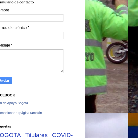
rmulario de contacto
ombre
rreo electrónico
*
ensaje
*
ACEBOOK
d de Apoyo Bogota
omocionar tu página también
iquetas
OGOTA
Titulares
COVID-