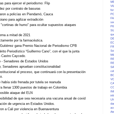
ME
as para ejercer el periodismo: Flip
VI
dez por contrato de basuras
fo
caron a policías en Piendamó, Cauca
PO
FA
iano para agilizar extradición
se
"cortinas de humo" para ocultar supuestos ataques
P
SU
qu
erna a mitad de 2021
D
ctamente por la farmacéutica.
E
 Gutiérrez gana Premio Nacional de Periodismo CPB
F
Sol
ito Periodístico “Guillermo Cano”, con el que la junta
Mé
o Castro Caycedo.
R
mp - Senadores de Estados Unidos
R
p; Senadores aprueban constitucionalidad
SA
ce
stitucional el proceso, que continuará con la presentación
BO
s.
V
e había sido frenada por tutela se reanuda
C
ra llenar 1300 puestos de trabajo en Colombia
C
IN
posible ataque del ELN
in
ibilidad de que sea necesaria una vacuna anual de covid
UN
zación de urgencia en Estados Unidos.
da
ac
n a Cali por violencia en Buenaventura
At