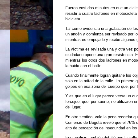
Fueron casi dos minutos en que un ciclis
resistir a cuatro ladrones en motocicleta
bicicleta.
Tal como evidencia una grabación de los
un andén y comienza ser revisado por los
mientras es empujado y recibe algunos 
La víctima es revisada una y otra vez po
ciudadano opone una gran resistencia. En
mientras los otros dos ladrones en moto
la huida con el botín.
Cuando finalmente logran quitarle los o
solo en la mitad de la calle. Lo primero
golpes en esa zona del cuerpo que, por 
Y es que en el lugar parece verse un cuc
forcejeo, que, por suerte, no utilizaron 
del lugar.
En otro sentido, vale la pena recordar 
Comercio de Bogotá reveló que el 76% de
alto de percepción de inseguridad en los
Ese análisis también detalló que la call