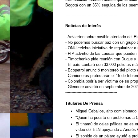
Bogotá con un 35% seguida de los puent
------------------------------------------
Noticias de
Interés
- Advierten sobre posible atentado del E
- No podemos buscar paz con un grupo q
- ONU celebra iniciativa de regularizar 
- FIP advirtió de las causas que pueden
- Timochenko pide reunión con Duque y 
- El país contará con 33.000 policías má
- Ecopetrol anunció monitoreó del piloto
- Camioneros protestarán el 15 de febrer
- Colombia podría ser víctima de su propi
- Glencore advirtió en septiembre de 202
------------------------------------------
Titulares De Prensa
Miguel Ceballos, alto comisionado 
“Quien ha puesto en problemas a Cu
El tinamú de cejas pálidas no es o
video del ELN apoyando a Andrés 
El sonido de un pájaro ayudó a pro