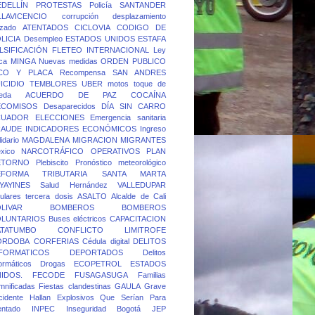
DELLÍN
PROTESTAS
Policía
SANTANDER
LLAVICENCIO
corrupción
desplazamiento
rzado
ATENTADOS
CICLOVIA
CODIGO DE
LICIA
Desempleo
ESTADOS UNIDOS
ESTAFA
LSIFICACIÓN
FLETEO
INTERNACIONAL
Ley
ca
MINGA
Nuevas medidas
ORDEN PUBLICO
ICO Y PLACA
Recompensa
SAN ANDRES
ICIDIO
TEMBLORES
UBER
motos
toque de
eda
ACUERDO DE PAZ
COCAÍNA
ECOMISOS
Desaparecidos
DÍA SIN CARRO
CUADOR
ELECCIONES
Emergencia sanitaria
RAUDE
INDICADORES ECONÓMICOS
Ingreso
idario
MAGDALENA
MIGRACION
MIGRANTES
xico
NARCOTRÁFICO
OPERATIVOS
PLAN
ETORNO
Plebiscito
Pronóstico meteorológico
EFORMA TRIBUTARIA
SANTA MARTA
YAYINES
Salud Hernández
VALLEDUPAR
lulares
tercera dosis
ASALTO
Alcalde de Cali
LIVAR
BOMBEROS
BOMBEROS
OLUNTARIOS
Buses eléctricos
CAPACITACION
ATATUMBO
CONFLICTO LIMITROFE
ORDOBA
CORFERIAS
Cédula digital
DELITOS
FORMATICOS
DEPORTADOS
Delitos
formáticos
Drogas
ECOPETROL
ESTADOS
IDOS.
FECODE
FUSAGASUGA
Familias
mnificadas
Fiestas clandestinas
GAULA
Grave
cidente
Hallan Explosivos Que Serían Para
entado
INPEC
Inseguridad Bogotá
JEP