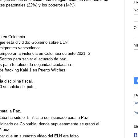
Fo
es peatonales (22%) y los potreros (14%).
N
Co
ln en Colombia.
ue está dividido: Gobierno sobre ELN.
M
a migrantes venezolanos.
 empeorar la violencia en Colombia durante 2021. S
Santos para salvar el acuerdo de paz.
s para fortalecer la seguridad ciudadana.
 de fracking Kalé 1 en Puerto Wilches.
o.
a disciplina fiscal.
0 su salida del país.
F
Re
para la Paz.
Pr
ba ha sido el Eln”: alto comisionado para la Paz
riginario de Colombia, donde supuestamente se grabó el
Et
Arauz.
B
bar que un supuesto video del ELN era falso