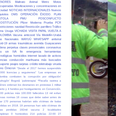
ENORES
Maltrato Animal
Metro
Motos
cuperadas
Movilizaciones y concentraciones en
 ciudad
NOTICIAS INTERNACIONALES
Nuevos
quisitos
OMS
OPERACIÓN ÉXODO.
PLAN
STOLA
PMU
POSCONFLICTO
OSTITUCIÓN
Pfizer Moderna
Prueba PCR
stricciones navidad
Restricción parrillero
Tráfico
una
Usuga
VICHADA
VISITA PAPAL
VUELTA A
OLOMBIA
Vacuna anticovid
Vía Medellín-Urabá
as Nacionales
WAYUÚ
WHATSAPP
antiviral
vid-19
armas traumáticas
avenida Guayacanes
dena perpetua
clases presenciales
coronavirus
as sin IVA
fin emergencia
herramientas
cnológicas
homicidios
internet
lavado de activos
cencias conducción
marihuana
más buscados
saporte
peajes
tarjetas crédito
teletrabajo
viruela
no
Ómicron
"Desde el 2017 hemos suspendido
.000 licencias y seguiremos"
'Las empresas en
lombia combaten la corrupción por obligación'
adrugón' Bogotá
'paloterapia'
*Fiscalía rastrea a
iénes ordenan los desmanes en protestas
1 militar
erto y 4 heridos por hostigamiento en Convención.
500 policías más
100.000 fallecidos
13 mil exfarc
evas normas
16 cosas que debe saber antes de
ar
170 personas habrían sido víctimas de balas
rdidas en 2018.
19 personas han sido víctimas de
las perdidas
192mil vacuna
2 localidades
mpletan 0 homicidios
214 policías
22:00
27