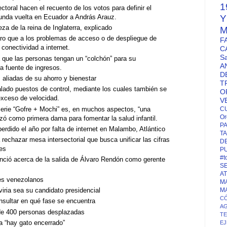
1
toral hacen el recuento de los votos para definir el
gunda vuelta en Ecuador a András Arauz.
eza de la reina de Inglaterra, explicado
M
ro que a los problemas de acceso o de despliegue de
F
 conectividad a internet.
C
S
 que las personas tengan un “colchón” para su
A
a fuente de ingresos.
D
 aliadas de su ahorro y bienestar
T
alado puestos de control, mediante los cuales también se
O
exceso de velocidad.
V
erie “Gofre + Mochi” es, en muchos aspectos, “una
C
Or
zó como primera dama para fomentar la salud infantil.
P
erdido el año por falta de internet en Malambo, Atlántico
TA
a rechazar mesa intersectorial que busca unificar las cifras
D
les
P
#t
nció acerca de la salida de Álvaro Rendón como gerente
S
A
tes venezolanos
M
viria sea su candidato presidencial
M
CÓ
sultar en qué fase se encuentra
A
de 400 personas desplazadas
T
 “hay gato encerrado”
EJ