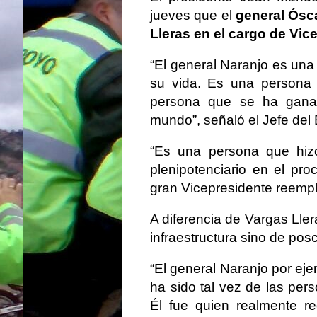
jueves que el
general Ósc
Lleras en el cargo de Vic
“El general Naranjo es una
su vida. Es una persona 
persona que se ha ganad
mundo”, señaló el Jefe del
“Es una persona que hiz
plenipotenciario en el pr
gran Vicepresidente reemp
A diferencia de Vargas Lle
infraestructura sino de pos
“El general Naranjo por eje
ha sido tal vez de las per
Él fue quien realmente r