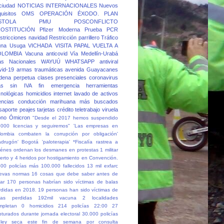
 ciudad
NOTICIAS INTERNACIONALES
Nuevos
quisitos
OMS
OPERACIÓN ÉXODO.
PLAN
STOLA
PMU
POSCONFLICTO
OSTITUCIÓN
Pfizer Moderna
Prueba PCR
stricciones navidad
Restricción parrillero
Tráfico
una
Usuga
VICHADA
VISITA PAPAL
VUELTA A
OLOMBIA
Vacuna anticovid
Vía Medellín-Urabá
as Nacionales
WAYUÚ
WHATSAPP
antiviral
vid-19
armas traumáticas
avenida Guayacanes
dena perpetua
clases presenciales
coronavirus
as sin IVA
fin emergencia
herramientas
cnológicas
homicidios
internet
lavado de activos
cencias conducción
marihuana
más buscados
saporte
peajes
tarjetas crédito
teletrabajo
viruela
no
Ómicron
"Desde el 2017 hemos suspendido
.000 licencias y seguiremos"
'Las empresas en
lombia combaten la corrupción por obligación'
adrugón' Bogotá
'paloterapia'
*Fiscalía rastrea a
iénes ordenan los desmanes en protestas
1 militar
erto y 4 heridos por hostigamiento en Convención.
500 policías más
100.000 fallecidos
13 mil exfarc
evas normas
16 cosas que debe saber antes de
ar
170 personas habrían sido víctimas de balas
rdidas en 2018.
19 personas han sido víctimas de
las perdidas
192mil vacuna
2 localidades
mpletan 0 homicidios
214 policías
22:00
27
pturados durante jornada electoral
30.000 policías
ley seca este fin de semana por consulta