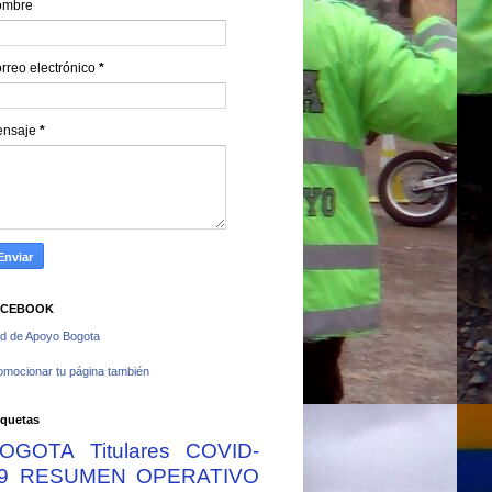
ombre
rreo electrónico
*
ensaje
*
ACEBOOK
d de Apoyo Bogota
omocionar tu página también
iquetas
OGOTA
Titulares
COVID-
9
RESUMEN OPERATIVO