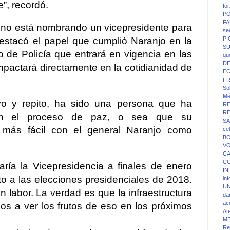
”, recordó.
fo
PO
FA
no está nombrando un vicepresidente para
se
stacó el papel que cumplió Naranjo en la
P
SU
 de Policía que entrará en vigencia en las
qu
D
pactará directamente en la cotidianidad de
E
F
Sol
Mé
lvo y repito, ha sido una persona que ha
R
R
 en el proceso de paz, o sea que su
SA
 más fácil con el general Naranjo como
ce
BO
V
C
C
ría la Vicepresidencia a finales de enero
IN
o a las elecciones presidenciales de 2018.
in
UN
labor. La verdad es que la infraestructura
da
ac
os a ver los frutos de eso en los próximos
At
.
M
Re