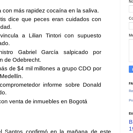
N
 con más rapidez cocaína en la saliva.
ntis dice que peces eran cuidados con
Co
idad.
incula a Lilian Tintori con supuesto
M
ado.
istro Gabriel García salpicado por
n de Odebrecht.
ás de $4 mil millones a grupo CDO por
 Medellín.
l comprometedor informe sobre Donald
F
Re
do.
 con venta de inmuebles en Bogotá
Pr
Et
B
1
el Santos confirmó en la mañana de este