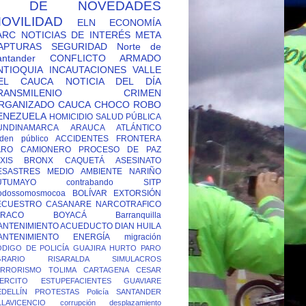
Y DE NOVEDADES
OVILIDAD
ELN
ECONOMÍA
ARC
NOTICIAS DE INTERÉS
META
APTURAS
SEGURIDAD
Norte de
antander
CONFLICTO ARMADO
NTIOQUIA
INCAUTACIONES
VALLE
EL CAUCA
NOTICIA DEL DÍA
RANSMILENIO
CRIMEN
RGANIZADO
CAUCA
CHOCO
ROBO
ENEZUELA
HOMICIDIO
SALUD PÚBLICA
UNDINAMARCA
ARAUCA
ATLÁNTICO
den público
ACCIDENTES
FRONTERA
ARO CAMIONERO
PROCESO DE PAZ
XIS
BRONX
CAQUETÁ
ASESINATO
ESASTRES
MEDIO AMBIENTE
NARIÑO
UTUMAYO
contrabando
SITP
odossomosmocoa
BOLÍVAR
EXTORSIÓN
ECUESTRO
CASANARE
NARCOTRAFICO
TRACO
BOYACÁ
Barranquilla
ANTENIMIENTO ACUEDUCTO
DIAN
HUILA
ANTENIMIENTO ENERGÍA
migración
DIGO DE POLICÍA
GUAJIRA
HURTO
PARO
GRARIO
RISARALDA
SIMULACROS
ERRORISMO
TOLIMA
CARTAGENA
CESAR
ERCITO
ESTUPEFACIENTES
GUAVIARE
DELLÍN
PROTESTAS
Policía
SANTANDER
LLAVICENCIO
corrupción
desplazamiento