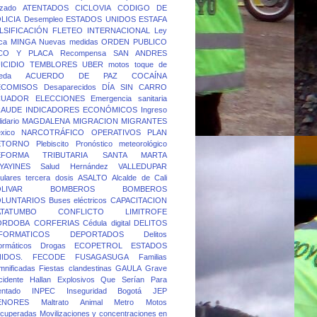
rzado
ATENTADOS
CICLOVIA
CODIGO DE
LICIA
Desempleo
ESTADOS UNIDOS
ESTAFA
LSIFICACIÓN
FLETEO
INTERNACIONAL
Ley
ca
MINGA
Nuevas medidas
ORDEN PUBLICO
ICO Y PLACA
Recompensa
SAN ANDRES
ICIDIO
TEMBLORES
UBER
motos
toque de
eda
ACUERDO DE PAZ
COCAÍNA
ECOMISOS
Desaparecidos
DÍA SIN CARRO
CUADOR
ELECCIONES
Emergencia sanitaria
RAUDE
INDICADORES ECONÓMICOS
Ingreso
idario
MAGDALENA
MIGRACION
MIGRANTES
xico
NARCOTRÁFICO
OPERATIVOS
PLAN
ETORNO
Plebiscito
Pronóstico meteorológico
EFORMA TRIBUTARIA
SANTA MARTA
YAYINES
Salud Hernández
VALLEDUPAR
lulares
tercera dosis
ASALTO
Alcalde de Cali
LIVAR
BOMBEROS
BOMBEROS
OLUNTARIOS
Buses eléctricos
CAPACITACION
ATATUMBO
CONFLICTO LIMITROFE
ORDOBA
CORFERIAS
Cédula digital
DELITOS
FORMATICOS
DEPORTADOS
Delitos
formáticos
Drogas
ECOPETROL
ESTADOS
IDOS.
FECODE
FUSAGASUGA
Familias
mnificadas
Fiestas clandestinas
GAULA
Grave
cidente
Hallan Explosivos Que Serían Para
entado
INPEC
Inseguridad Bogotá
JEP
ENORES
Maltrato Animal
Metro
Motos
cuperadas
Movilizaciones y concentraciones en