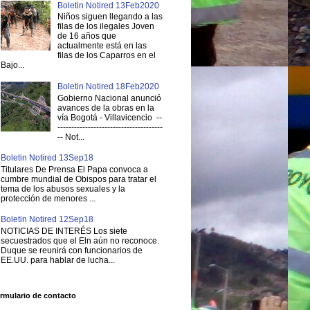
Boletin Notired 13Feb2020
Niños siguen llegando a las
filas de los ilegales Joven
de 16 años que
actualmente está en las
filas de los Caparros en el
Bajo...
Boletin Notired 18Feb2020
Gobierno Nacional anunció
avances de la obras en la
vía Bogotá - Villavicencio --
--------------------------------------
-- Not...
Boletin Notired 13Sep18
Titulares De Prensa El Papa convoca a
cumbre mundial de Obispos para tratar el
tema de los abusos sexuales y la
protección de menores ...
Boletin Notired 12Sep18
NOTICIAS DE INTERÉS Los siete
secuestrados que el Eln aún no reconoce.
Duque se reunirá con funcionarios de
EE.UU. para hablar de lucha...
rmulario de contacto