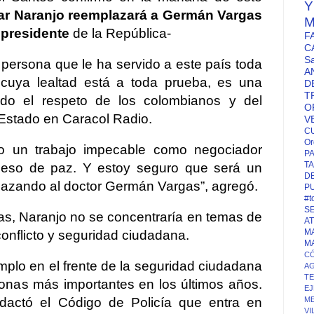
ar Naranjo reemplazará a Germán Vargas
M
epresidente
de la República-
F
C
S
 persona que le ha servido a este país toda
A
cuya lealtad está a toda prueba, es una
D
T
o el respeto de los colombianos y del
O
 Estado en Caracol Radio.
V
C
Or
o un trabajo impecable como negociador
P
TA
oceso de paz. Y estoy seguro que será un
D
lazando al doctor Germán Vargas”, agregó.
P
#t
S
ras, Naranjo no se concentraría en temas de
A
M
conflicto y seguridad ciudadana.
M
CÓ
mplo en el frente de la seguridad ciudadana
A
T
sonas más importantes en los últimos años.
EJ
edactó el Código de Policía que entra en
ME
VI