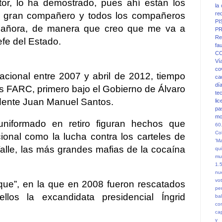
tor, lo ha demostrado, pues ahí están los
la
 un gran compañero y todos los compañeros
re
PI
 añora, de manera que creo que me va a
PR
Re
Jefe del Estado.
fa
C
Ví
co
Nacional entre 2007 y abril de 2012, tiempo
ca
dí
as FARC, primero bajo el Gobierno de Álvaro
te
sidente Juan Manuel Santos.
li
pa
mo
uniformado en retiro figuran hechos que
60
Co
ional como la lucha contra los carteles de
'M
Valle, las más grandes mafias de la cocaína
qu
mu
1.
nu
vot
que”, en la que en 2008 fueron rescatados
pe
llos la excandidata presidencial Íngrid
ba
co
ca
y 