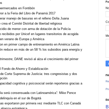
Fo
os
permercados en Fontibón
N
nor a la Feria del Libro de Panamá 2017
erar manejo de basuras en el relleno Doña Juana
Co
ea el Comité Distrital de libertad religiosa
idio de menor con arma de dotación de la Policía
recibidos por Unicef en lugares transitorios de acogida
M
 en verano de Europa y América
on en primer campo de entrenamiento en América Latina
ón reduce en más de un 58 % los subsidios para energía y
imestre; DANE revisó al alza el crecimiento del primer
el Fondo de Ahorro y Estabilización
or de Corte Suprema de Justicia: tres congresistas y dos
F
pción
Re
acidad cognitiva y psicosocial serán reporteros gracias a
Pr
ela será consensuada con Latinoamérica”: Mike Pence
delinquía en el sur de Bogotá
Et
as exportaron por primera vez mediante TLC con Canadá
B
 alianza estratégica