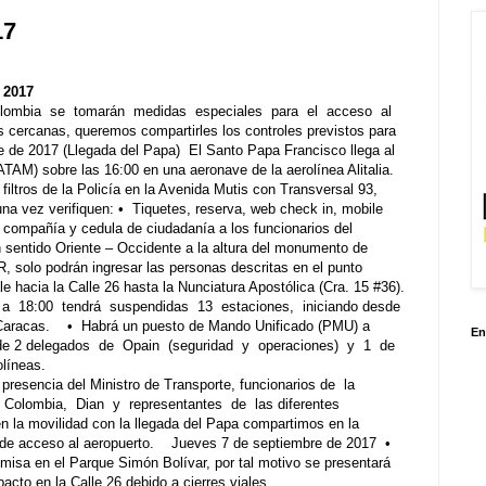
17
E 2017
lombia se tomarán medidas especiales para el acceso al
s cercanas, queremos compartirles los controles previstos para
e de 2017 (Llegada del Papa) El Santo Papa Francisco llega al
TAM) sobre las 16:00 en una aeronave de la aerolínea Alitalia.
iltros de la Policía en la Avenida Mutis con Transversal 93,
na vez verifiquen: • Tiquetes, reserva, web check in, mobile
 compañía y cedula de ciudadanía a los funcionarios del
sentido Oriente – Occidente a la altura del monumento de
, solo podrán ingresar las personas descritas en el punto
e hacia la Calle 26 hasta la Nunciatura Apostólica (Cra. 15 #36).
 a 18:00 tendrá suspendidas 13 estaciones, iniciando desde
a Caracas. • Habrá un puesto de Mando Unificado (PMU) a
En
a de 2 delegados de Opain (seguridad y operaciones) y 1 de
líneas.
presencia del Ministro de Transporte, funcionarios de la
n Colombia, Dian y representantes de las diferentes
en la movilidad con la llegada del Papa compartimos en la
l de acceso al aeropuerto. Jueves 7 de septiembre de 2017 •
isa en el Parque Simón Bolívar, por tal motivo se presentará
acto en la Calle 26 debido a cierres viales.