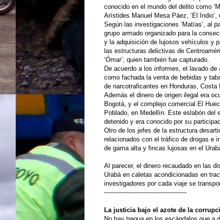
conocido en el mundo del delito como ‘Ma
Arístides Manuel Mesa Páez, ‘El Indio’, u
Según las investigaciones ‘Matías’, al p
grupo armado organizado para la conse
y la adquisición de lujosos vehículos y 
las estructuras delictivas de Centroamé
‘Ómar’, quien también fue capturado.
De acuerdo a los informes, el lavado de
como fachada la venta de bebidas y taba
de narcotraficantes en Honduras, Costa
Además el dinero de origen ilegal era o
Bogotá, y el complejo comercial El Hueco
Poblado, en Medellín. Este eslabón del e
detenido y era conocido por su particip
Otro de los jefes de la estructura desar
relacionados con el tráfico de drogas e i
de gama alta y fincas lujosas en el Urabá
Al parecer, el dinero recaudado en las di
Urabá en caletas acondicionadas en tra
investigadores por cada viaje se transpo
------------------------------------------
La justicia bajo el azote de la corrupc
No hay tregua en los escándalos que a dia