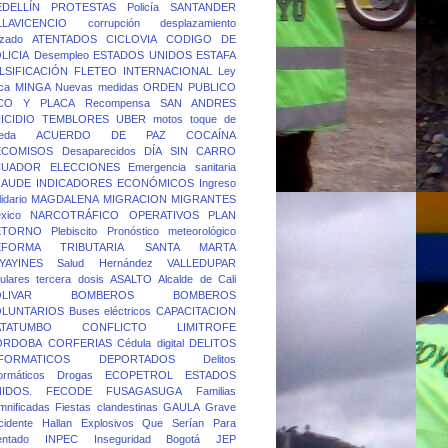
DELLÍN
PROTESTAS
Policía
SANTANDER
LLAVICENCIO
corrupción
desplazamiento
rzado
ATENTADOS
CICLOVIA
CODIGO DE
LICIA
Desempleo
ESTADOS UNIDOS
ESTAFA
LSIFICACIÓN
FLETEO
INTERNACIONAL
Ley
ca
MINGA
Nuevas medidas
ORDEN PUBLICO
ICO Y PLACA
Recompensa
SAN ANDRES
ICIDIO
TEMBLORES
UBER
motos
toque de
eda
ACUERDO DE PAZ
COCAÍNA
ECOMISOS
Desaparecidos
DÍA SIN CARRO
CUADOR
ELECCIONES
Emergencia sanitaria
RAUDE
INDICADORES ECONÓMICOS
Ingreso
idario
MAGDALENA
MIGRACION
MIGRANTES
xico
NARCOTRÁFICO
OPERATIVOS
PLAN
ETORNO
Plebiscito
Pronóstico meteorológico
EFORMA TRIBUTARIA
SANTA MARTA
YAYINES
Salud Hernández
VALLEDUPAR
lulares
tercera dosis
ASALTO
Alcalde de Cali
LIVAR
BOMBEROS
BOMBEROS
OLUNTARIOS
Buses eléctricos
CAPACITACION
ATATUMBO
CONFLICTO LIMITROFE
ORDOBA
CORFERIAS
Cédula digital
DELITOS
FORMATICOS
DEPORTADOS
Delitos
formáticos
Drogas
ECOPETROL
ESTADOS
IDOS.
FECODE
FUSAGASUGA
Familias
mnificadas
Fiestas clandestinas
GAULA
Grave
cidente
Hallan Explosivos Que Serían Para
entado
INPEC
Inseguridad Bogotá
JEP