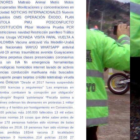
ENORES
Maltrato Animal
Metro
Motos
cuperadas
Movilizaciones y concentraciones en
 ciudad
NOTICIAS INTERNACIONALES
Nuevos
quisitos
OMS
OPERACIÓN ÉXODO.
PLAN
STOLA
PMU
POSCONFLICTO
OSTITUCIÓN
Pfizer Moderna
Prueba PCR
stricciones navidad
Restricción parrillero
Tráfico
una
Usuga
VICHADA
VISITA PAPAL
VUELTA A
OLOMBIA
Vacuna anticovid
Vía Medellín-Urabá
as Nacionales
WAYUÚ
WHATSAPP
antiviral
vid-19
armas traumáticas
avenida Guayacanes
dena perpetua
clases presenciales
coronavirus
as sin IVA
fin emergencia
herramientas
cnológicas
homicidios
internet
lavado de activos
cencias conducción
marihuana
más buscados
saporte
peajes
tarjetas crédito
teletrabajo
viruela
no
Ómicron
"Desde el 2017 hemos suspendido
.000 licencias y seguiremos"
'Las empresas en
lombia combaten la corrupción por obligación'
adrugón' Bogotá
'paloterapia'
*Fiscalía rastrea a
iénes ordenan los desmanes en protestas
1 militar
erto y 4 heridos por hostigamiento en Convención.
500 policías más
100.000 fallecidos
13 mil exfarc
evas normas
16 cosas que debe saber antes de
ar
170 personas habrían sido víctimas de balas
rdidas en 2018.
19 personas han sido víctimas de
las perdidas
192mil vacuna
2 localidades
mpletan 0 homicidios
214 policías
22:00
27