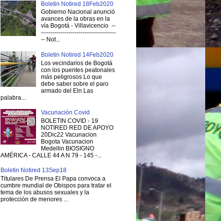
Boletin Notired 18Feb2020
Gobierno Nacional anunció
avances de la obras en la
vía Bogotá - Villavicencio --
--------------------------------------
-- Not...
Boletin Notired 14Feb2020
Los vecindarios de Bogotá
con los puentes peatonales
más peligrosos Lo que
debe saber sobre el paro
armado del Eln Las
palabra...
Vacunación Covid
BOLETIN COVID - 19
NOTIRED RED DE APOYO
20Dic22 Vacunacion
Bogota Vacunacion
Medellin BIOSIGNO
AMÉRICA - CALLE 44 A N 79 - 145 -...
Boletin Notired 13Sep18
Titulares De Prensa El Papa convoca a
cumbre mundial de Obispos para tratar el
tema de los abusos sexuales y la
protección de menores ...