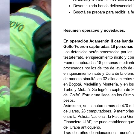
Desarticulada banda delincuencial ‘
Bogotá se prepara para recibir la 
------------------------------------------
Resumen operativo y novedades.
En operación Agamenón II cae banda q
Golfo’Fueron capturadas 18 personas 
Los detenidos serán procesados por los d
testaferrato, enriquecimiento ilícito y c
Fueron capturadas 18 personas mediante 
procesados por los delitos de lavado de a
enriquecimiento ilícito y Durante la ofe
de manera simultánea 32 allanamientos y
en Bogotá, Medellín y Montería, y en lo
Turbo y Mutatá. Se logró la captura de 20
del Golfo’. Estructura ilegal en los últ
pesos.
Asimismo, se incautaron más de 470 mil
celulares, 28 computadores, 9 memorias U
entre la Policía Nacional, la Fiscalía Ge
Financiero UIAF, se pudo establecer que 
del Urabá antioqueño.
Tras dos años de indagaciones, quedó a