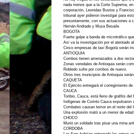
nada menos que a la Corte Suprema, en 
corporación, Leonidas Bustos y Francisco
tribunal ayer pidieron investigar para es
presuntamente, con sus actuaciones a c
Hernán Andrade y Musa Besaile.
BOGOTA
Fuerte golpe a banda de microtráfico que
Así va la investigación por el atentado a
Cinco empresas de taxi Bogotá serán inv
ANTIOQUIA
Combos tienen amenazados a dos rector
Zonas veredales de Antioquia serán comp
Robledo sufre por combos de nuevo.
Otros tres municipios de Antioquia serán
CAQUETA
El Ejército entregará el corregimiento d
CAUCA
Toribio, Cauca, está lleno de grafitis del 
Indígenas de Corinto Cauca expulsaron a
Combates causan temor en el norte del 
Una explosión mató a un menor de edad 
CHOCO
Murió un soldado tras pisar una mina an
CORDOBA
Las Farc habrían entregado las armas 