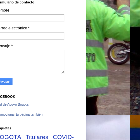
rmulario de contacto
ombre
rreo electrónico
*
ensaje
*
ACEBOOK
d de Apoyo Bogota
omocionar tu página también
iquetas
OGOTA
Titulares
COVID-