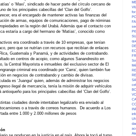
ME
tías’ o ‘Maxi’, sindicado de hacer parte del círculo cercano de
VI
no de los principales cabecillas del ‘Clan del Golfo’.
fo
arecer, era el encargado de mantener activas las finanzas del
PO
cución de armas, equipos de comunicaciones, pago de nóminas
FA
propiedades en la región del Urabá. Además que el contacto con
se
rica estaría a cargo del hermano de ‘Matías’, conocido como
P
SU
qu
 activos era coordinado a través de 10 empresas, que tenían
D
co, pero que se nutrían con recursos que recibían de enlaces
E
 Rica, Guatemala y Panamá, y de actividades de contrabando.
F
cultado en centros de acopio, como algunos Sanandresito en
Sol
, la Central Mayorista e inmuebles del exclusivo sector de El
Mé
ngranaje criminal era coordinado por ‘Carra’, quien también fue
R
ación en negocios de contrabando y cambio de divisas.
R
SA
ticulada es ‘Juangui’ quien, además de administrar los negocios
ce
ngreso ilegal de mercancía, tenía la misión de adquirir vehículos
BO
 antioqueño para los principales cabecillas del ‘Clan del Golfo’.
V
C
stintas ciudades donde intentaban legalizarlo era enviado al
C
ctocamiones o a través de correos humanos. De acuerdo a Los
IN
rtada entre 1.000 y 2.000 millones de pesos
in
UN
da
ac
ión
At
rio se producen en la justicia en el país. Ahora le tocó el turno