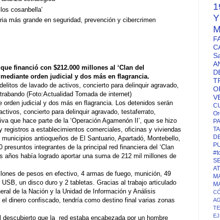
1
los cosanbella’
feria más grande en seguridad, prevención y cibercrimen
M
F
C
S
A
ue financió con $212.000 millones al ‘Clan del
D
mediante orden judicial y dos más en flagrancia.
T
elitos de lavado de activos, concierto para delinquir agravado,
O
ontrabando (Foto:Actualidad Tomada de internet)
V
orden judicial y dos más en flagrancia. Los detenidos serán
C
ctivos, concierto para delinquir agravado, testaferrato,
Or
nsiva que hace parte de la ‘Operación Agamenón II’, que se hizo
P
 registros a establecimientos comerciales, oficinas y viviendas
TA
D
s municipios antioqueños de El Santuario, Apartadó, Montebello,
P
 presuntos integrantes de la principal red financiera del ‘Clan
#t
imos años había logrado aportar una suma de 212 mil millones de
S
A
lones de pesos en efectivo, 4 armas de fuego, munición, 49
M
SB, un disco duro y 2 tabletas. Gracias al trabajo articulado
M
neral de la Nación y la Unidad de Información y Análisis
CÓ
el dinero confiscado, tendría como destino final varias zonas
A
T
EJ
l descubierto que la red estaba encabezada por un hombre