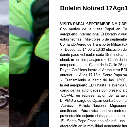
Boletin Notired 17Ago
VISITA PAPAL SEPTIEMBRE 6 Y 7 D
Con motivo de la visita Papal en Co
aeropuerto Internacional El Dorado y vía
estas fechas: Miércoles 6 de septiembr
Comando Aéreo de Transporte Militar (CA
• Desde las 14:00 a 18:30 ubicación de f
dando paso vehicular cada 15 minutos, u
check in de los pasajeros • Carné de la
aeropuerto • Cierre de la Calle 26 en 
Reyes Católicos hasta el Aeropuerto EDR
anterior. • A las 17:15 el Santo Papa sal
• Transmilenio a partir de las 13:00
la del aeropuerto EDR hasta la avenid
cargo de las autoridades con presenci
COFAE en representación de las aero
El PMU a cargo de Opain contará con la 
Aerocivil, Policía Nacional, Migració
aerolíneas. Para evitar inconvenientes 
presentación adjunta el mapa de contro
El Santo Papa Francisco oficiará una m
afectación en la movilidad generando imp