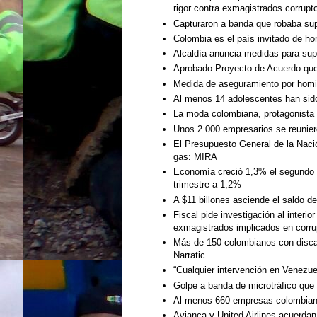
rigor contra exmagistrados corrupt
Capturaron a banda que robaba su
Colombia es el país invitado de ho
Alcaldía anuncia medidas para sup
Aprobado Proyecto de Acuerdo que cr
Medida de aseguramiento por homic
Al menos 14 adolescentes han sido 
La moda colombiana, protagonista
Unos 2.000 empresarios se reunier
El Presupuesto General de la Naci
gas: MIRA
Economía creció 1,3% el segundo tr
trimestre a 1,2%
A $11 billones asciende el saldo d
Fiscal pide investigación al interi
exmagistrados implicados en corru
Más de 150 colombianos con discap
Narratic
“Cualquier intervención en Venezu
Golpe a banda de microtráfico que 
Al menos 660 empresas colombian
Avianca y United Airlines acuerdan