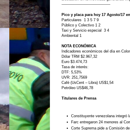
------------------------------------------
Pico y placa para hoy 17 Agosto/17 e
Particulares 1 3 5 7 9
Público y Colectivo 1 2
Taxi y Servicio especial 3 4
Ambiental 1
NOTA ECONÓMICA
Indicadores económicos del día en Colo
Dólar TRM $2.967,32
Euro $3.474,73
Tasa de interés:
DTF: 5,53%
UVR: 251,7569
Café (UsCent – Libra) US$1,54
Petróleo US$46,78
Titulares de Prensa
Constituyente venezolana integró l
Farc entregaron 24 menores al Comi
Corte Suprema pide a Comisión de 