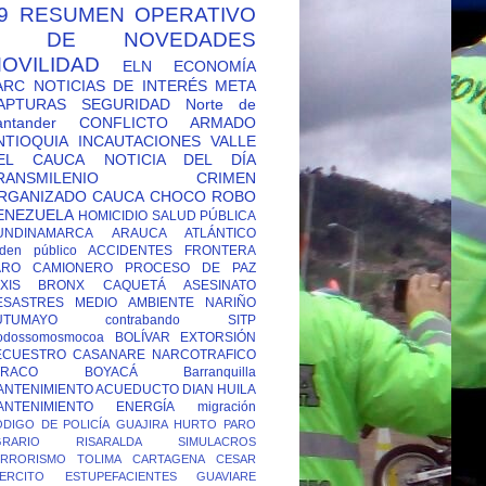
9
RESUMEN OPERATIVO
Y DE NOVEDADES
OVILIDAD
ELN
ECONOMÍA
ARC
NOTICIAS DE INTERÉS
META
APTURAS
SEGURIDAD
Norte de
antander
CONFLICTO ARMADO
NTIOQUIA
INCAUTACIONES
VALLE
EL CAUCA
NOTICIA DEL DÍA
RANSMILENIO
CRIMEN
RGANIZADO
CAUCA
CHOCO
ROBO
ENEZUELA
HOMICIDIO
SALUD PÚBLICA
UNDINAMARCA
ARAUCA
ATLÁNTICO
den público
ACCIDENTES
FRONTERA
ARO CAMIONERO
PROCESO DE PAZ
XIS
BRONX
CAQUETÁ
ASESINATO
ESASTRES
MEDIO AMBIENTE
NARIÑO
UTUMAYO
contrabando
SITP
odossomosmocoa
BOLÍVAR
EXTORSIÓN
ECUESTRO
CASANARE
NARCOTRAFICO
TRACO
BOYACÁ
Barranquilla
ANTENIMIENTO ACUEDUCTO
DIAN
HUILA
ANTENIMIENTO ENERGÍA
migración
DIGO DE POLICÍA
GUAJIRA
HURTO
PARO
GRARIO
RISARALDA
SIMULACROS
ERRORISMO
TOLIMA
CARTAGENA
CESAR
ERCITO
ESTUPEFACIENTES
GUAVIARE