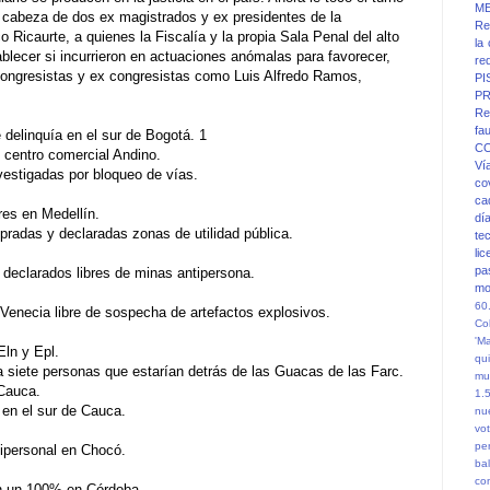
M
cabeza de dos ex magistrados y ex presidentes de la
Re
 Ricaurte, a quienes la Fiscalía y la propia Sala Penal del alto
la
tablecer si incurrieron en actuaciones anómalas para favorecer,
re
ongresistas y ex congresistas como Luis Alfredo Ramos,
PI
PR
Re
fa
 delinquía en el sur de Bogotá. 1
C
l centro comercial Andino.
Ví
estigadas por bloqueo de vías.
co
ca
es en Medellín.
dí
radas y declaradas zonas de utilidad pública.
te
li
pa
 declarados libres de minas antipersona.
mo
60
e Venecia libre de sospecha de artefactos explosivos.
Co
'M
Eln y Epl.
qu
 siete personas que estarían detrás de las Guacas de las Farc.
mu
Cauca.
1.
en el sur de Cauca.
nu
vot
pe
tipersonal en Chocó.
ba
co
en un 100% en Córdoba.