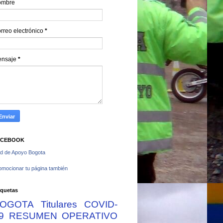
ombre
rreo electrónico
*
ensaje
*
ACEBOOK
d de Apoyo Bogota
omocionar tu página también
iquetas
OGOTA
Titulares
COVID-
9
RESUMEN OPERATIVO