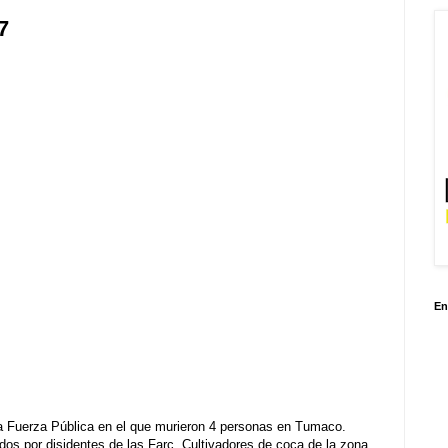
7
En
a Fuerza Pública en el que murieron 4 personas en Tumaco.
ados por disidentes de las Farc. Cultivadores de coca de la zona