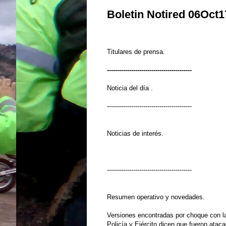
Boletin Notired 06Oct1
Titulares de prensa.
------------------------------------------
Noticia del día .
------------------------------------------
Noticias de interés.
------------------------------------------
Resumen operativo y novedades.
Versiones encontradas por choque con l
Policía y Ejército dicen que fueron atac