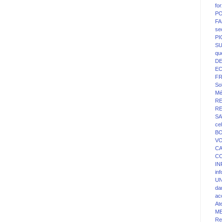
fo
PO
FA
se
P
SU
qu
D
E
F
Sol
Mé
R
R
SA
ce
BO
V
C
C
IN
in
UN
da
ac
At
M
Re