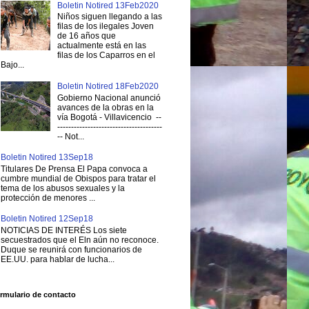
Boletin Notired 13Feb2020
Niños siguen llegando a las
filas de los ilegales Joven
de 16 años que
actualmente está en las
filas de los Caparros en el
Bajo...
Boletin Notired 18Feb2020
Gobierno Nacional anunció
avances de la obras en la
vía Bogotá - Villavicencio --
--------------------------------------
-- Not...
Boletin Notired 13Sep18
Titulares De Prensa El Papa convoca a
cumbre mundial de Obispos para tratar el
tema de los abusos sexuales y la
protección de menores ...
Boletin Notired 12Sep18
NOTICIAS DE INTERÉS Los siete
secuestrados que el Eln aún no reconoce.
Duque se reunirá con funcionarios de
EE.UU. para hablar de lucha...
rmulario de contacto