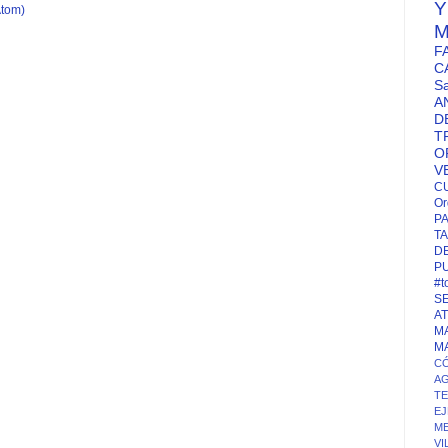
Atom)
M
F
C
S
A
D
T
O
V
C
Or
P
TA
D
P
#t
S
A
M
M
CÓ
A
T
EJ
ME
VI