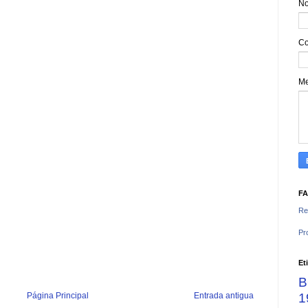
N
Co
M
F
Re
Pr
Et
B
1
Página Principal
Entrada antigua