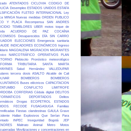
rzado
ATENTADOS
CICLOVIA
CODIGO DE
LICIA
Desempleo
ESTADOS UNIDOS
ESTAFA
LSIFICACIÓN
FLETEO
INTERNACIONAL
Ley
ca
MINGA
Nuevas medidas
ORDEN PUBLICO
ICO Y PLACA
Recompensa
SAN ANDRES
ICIDIO
TEMBLORES
UBER
motos
toque de
eda
ACUERDO DE PAZ
COCAÍNA
ECOMISOS
Desaparecidos
DÍA SIN CARRO
CUADOR
ELECCIONES
Emergencia sanitaria
RAUDE
INDICADORES ECONÓMICOS
Ingreso
idario
MAGDALENA
MIGRACION
MIGRANTES
xico
NARCOTRÁFICO
OPERATIVOS
PLAN
ETORNO
Plebiscito
Pronóstico meteorológico
EFORMA TRIBUTARIA
SANTA MARTA
YAYINES
Salud Hernández
VALLEDUPAR
lulares
tercera dosis
ASALTO
Alcalde de Cali
LIVAR
BOMBEROS
BOMBEROS
OLUNTARIOS
Buses eléctricos
CAPACITACION
ATATUMBO
CONFLICTO LIMITROFE
ORDOBA
CORFERIAS
Cédula digital
DELITOS
FORMATICOS
DEPORTADOS
Delitos
formáticos
Drogas
ECOPETROL
ESTADOS
IDOS.
FECODE
FUSAGASUGA
Familias
mnificadas
Fiestas clandestinas
GAULA
Grave
cidente
Hallan Explosivos Que Serían Para
entado
INPEC
Inseguridad Bogotá
JEP
ENORES
Maltrato Animal
Metro
Motos
cuperadas
Movilizaciones y concentraciones en