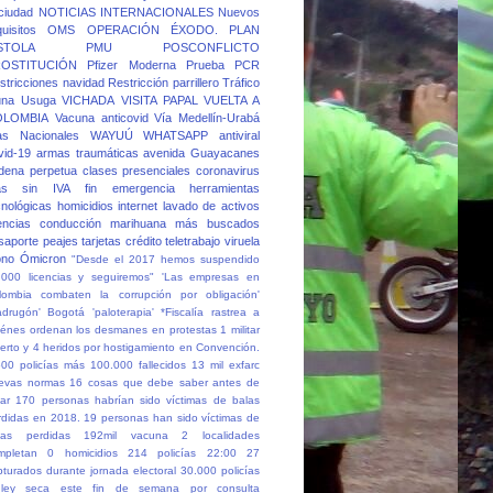
 ciudad
NOTICIAS INTERNACIONALES
Nuevos
quisitos
OMS
OPERACIÓN ÉXODO.
PLAN
STOLA
PMU
POSCONFLICTO
OSTITUCIÓN
Pfizer Moderna
Prueba PCR
stricciones navidad
Restricción parrillero
Tráfico
una
Usuga
VICHADA
VISITA PAPAL
VUELTA A
OLOMBIA
Vacuna anticovid
Vía Medellín-Urabá
as Nacionales
WAYUÚ
WHATSAPP
antiviral
vid-19
armas traumáticas
avenida Guayacanes
dena perpetua
clases presenciales
coronavirus
as sin IVA
fin emergencia
herramientas
cnológicas
homicidios
internet
lavado de activos
cencias conducción
marihuana
más buscados
saporte
peajes
tarjetas crédito
teletrabajo
viruela
no
Ómicron
"Desde el 2017 hemos suspendido
.000 licencias y seguiremos"
'Las empresas en
lombia combaten la corrupción por obligación'
adrugón' Bogotá
'paloterapia'
*Fiscalía rastrea a
iénes ordenan los desmanes en protestas
1 militar
erto y 4 heridos por hostigamiento en Convención.
500 policías más
100.000 fallecidos
13 mil exfarc
evas normas
16 cosas que debe saber antes de
ar
170 personas habrían sido víctimas de balas
rdidas en 2018.
19 personas han sido víctimas de
las perdidas
192mil vacuna
2 localidades
mpletan 0 homicidios
214 policías
22:00
27
pturados durante jornada electoral
30.000 policías
ley seca este fin de semana por consulta