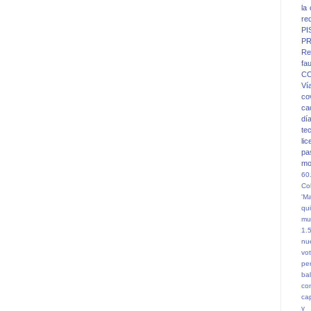
la
re
PI
PR
Re
fa
C
Ví
co
ca
dí
te
li
pa
mo
60
Co
'M
qu
mu
1.
nu
vot
pe
ba
co
ca
y 