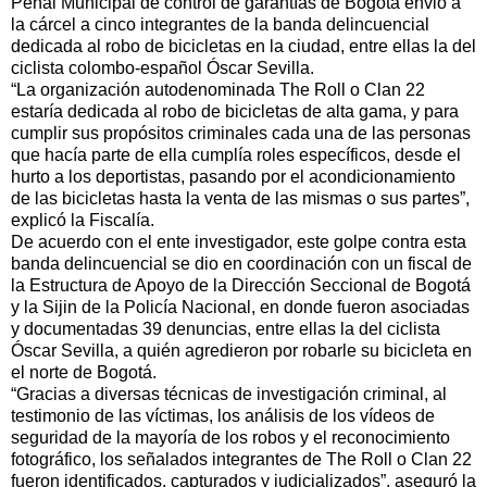
Penal Municipal de control de garantías de Bogotá envió a
la cárcel a cinco integrantes de la banda delincuencial
dedicada al robo de bicicletas en la ciudad, entre ellas la del
ciclista colombo-español Óscar Sevilla.
“La organización autodenominada The Roll o Clan 22
estaría dedicada al robo de bicicletas de alta gama, y para
cumplir sus propósitos criminales cada una de las personas
que hacía parte de ella cumplía roles específicos, desde el
hurto a los deportistas, pasando por el acondicionamiento
de las bicicletas hasta la venta de las mismas o sus partes”,
explicó la Fiscalía.
De acuerdo con el ente investigador, este golpe contra esta
banda delincuencial se dio en coordinación con un fiscal de
la Estructura de Apoyo de la Dirección Seccional de Bogotá
y la Sijin de la Policía Nacional, en donde fueron asociadas
y documentadas 39 denuncias, entre ellas la del ciclista
Óscar Sevilla, a quién agredieron por robarle su bicicleta en
el norte de Bogotá.
“Gracias a diversas técnicas de investigación criminal, al
testimonio de las víctimas, los análisis de los vídeos de
seguridad de la mayoría de los robos y el reconocimiento
fotográfico, los señalados integrantes de The Roll o Clan 22
fueron identificados, capturados y judicializados”, aseguró la