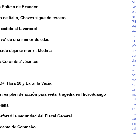
M
a Policía de Ecuador
Re
la
re
 de Italia, Chaves sigue de tercero
PI
PR
 cedido al Liverpool
Re
fa
tivo’ de una menor de edad
C
Ví
cide dejarse morir’: Medina
co
ca
dí
a Colombia”: Santos
te
li
pa
mo
+, Hora 20 y La Silla Vacía
60
Co
tres plan de acción para evitar tragedia en Hidroituango
'M
qu
mu
biana
1.
nu
eforzó la seguridad del Fiscal General
vot
pe
idente de Conmebol
ba
co