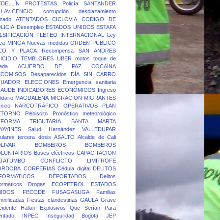
DELLÍN
PROTESTAS
Policía
SANTANDER
LLAVICENCIO
corrupción
desplazamiento
rzado
ATENTADOS
CICLOVIA
CODIGO DE
LICIA
Desempleo
ESTADOS UNIDOS
ESTAFA
LSIFICACIÓN
FLETEO
INTERNACIONAL
Ley
ca
MINGA
Nuevas medidas
ORDEN PUBLICO
ICO Y PLACA
Recompensa
SAN ANDRES
ICIDIO
TEMBLORES
UBER
motos
toque de
eda
ACUERDO DE PAZ
COCAÍNA
ECOMISOS
Desaparecidos
DÍA SIN CARRO
CUADOR
ELECCIONES
Emergencia sanitaria
RAUDE
INDICADORES ECONÓMICOS
Ingreso
idario
MAGDALENA
MIGRACION
MIGRANTES
xico
NARCOTRÁFICO
OPERATIVOS
PLAN
ETORNO
Plebiscito
Pronóstico meteorológico
EFORMA TRIBUTARIA
SANTA MARTA
YAYINES
Salud Hernández
VALLEDUPAR
lulares
tercera dosis
ASALTO
Alcalde de Cali
LIVAR
BOMBEROS
BOMBEROS
OLUNTARIOS
Buses eléctricos
CAPACITACION
ATATUMBO
CONFLICTO LIMITROFE
ORDOBA
CORFERIAS
Cédula digital
DELITOS
FORMATICOS
DEPORTADOS
Delitos
formáticos
Drogas
ECOPETROL
ESTADOS
IDOS.
FECODE
FUSAGASUGA
Familias
mnificadas
Fiestas clandestinas
GAULA
Grave
cidente
Hallan Explosivos Que Serían Para
entado
INPEC
Inseguridad Bogotá
JEP