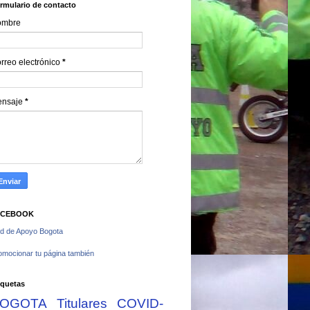
rmulario de contacto
ombre
rreo electrónico
*
ensaje
*
ACEBOOK
d de Apoyo Bogota
omocionar tu página también
iquetas
OGOTA
Titulares
COVID-