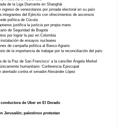
rada de la Liga Diamante en Shanghái
 ingreso de venezolanos por jornada electoral en su país
a integrantes del Ejército con ofrecimientos de ascensos
sede política de Cúcuta
tanos justifica la justicia por propia mano
ario de Seguridad de Bogotá
antos por lograr la paz en Colombia
 instalación de ensayos nucleares
lones de campaña política al Banco Agrario
io de la importancia de trabajar por la reconciliación del país:
a de la Paz de San Francisco’ a la canciller Ángela Merkel
o únicamente humanitario: Conferencia Episcopal
 atentado contra el senador Alexánder López
r conductora de Uber en El Dorado
n Jerusalén; palestinos protestan