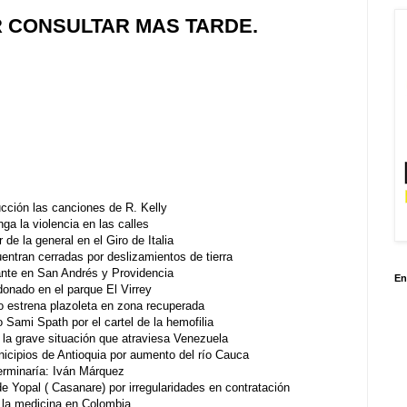
R CONSULTAR MAS TARDE.
ducción las canciones de R. Kelly
ga la violencia en las calles
de la general en el Giro de Italia
entran cerradas por deslizamientos de tierra
cante en San Andrés y Providencia
En
onado en el parque El Virrey
o estrena plazoleta en zona recuperada
o Sami Spath por el cartel de la hemofilia
 la grave situación que atraviesa Venezuela
icipios de Antioquia por aumento del río Cauca
terminaría: Iván Márquez
de Yopal ( Casanare) por irregularidades en contratación
e la medicina en Colombia