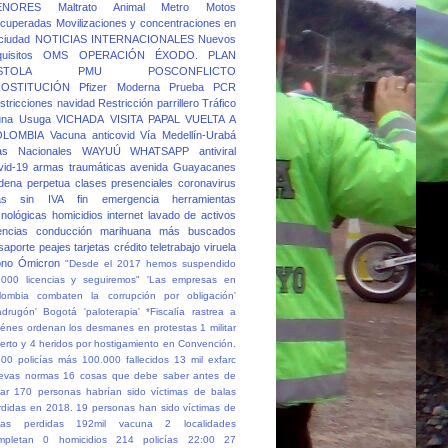
ENORES
Maltrato Animal
Metro
Motos
cuperadas
Movilizaciones y concentraciones en
 ciudad
NOTICIAS INTERNACIONALES
Nuevos
quisitos
OMS
OPERACIÓN ÉXODO.
PLAN
STOLA
PMU
POSCONFLICTO
OSTITUCIÓN
Pfizer Moderna
Prueba PCR
stricciones navidad
Restricción parrillero
Tráfico
una
Usuga
VICHADA
VISITA PAPAL
VUELTA A
OLOMBIA
Vacuna anticovid
Vía Medellín-Urabá
as Nacionales
WAYUÚ
WHATSAPP
antiviral
vid-19
armas traumáticas
avenida Guayacanes
dena perpetua
clases presenciales
coronavirus
as sin IVA
fin emergencia
herramientas
cnológicas
homicidios
internet
lavado de activos
cencias conducción
marihuana
más buscados
saporte
peajes
tarjetas crédito
teletrabajo
viruela
no
Ómicron
"Desde el 2017 hemos suspendido
.000 licencias y seguiremos"
'Las empresas en
lombia combaten la corrupción por obligación'
adrugón' Bogotá
'paloterapia'
*Fiscalía rastrea a
iénes ordenan los desmanes en protestas
1 militar
erto y 4 heridos por hostigamiento en Convención.
500 policías más
100.000 fallecidos
13 mil exfarc
evas normas
16 cosas que debe saber antes de
ar
170 personas habrían sido víctimas de balas
rdidas en 2018.
19 personas han sido víctimas de
las perdidas
192mil vacuna
2 localidades
mpletan 0 homicidios
214 policías
22:00
27