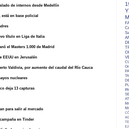
1
raslado de internos desde Medellín
 está en base policial
M
F
adres
C
S
 título en Liga de Italia
A
D
anó el Masters 1.000 de Madrid
T
O
V
de EEUU en Jerusalén
C
Or
erto Valdivia, por aumento del caudal del Río Cauca
P
TA
sayos nucleares
D
P
ico deja 13 capturas
#t
S
A
M
M
an para salir al mercado
CÓ
A
 campaña en Tinder
T
EJ