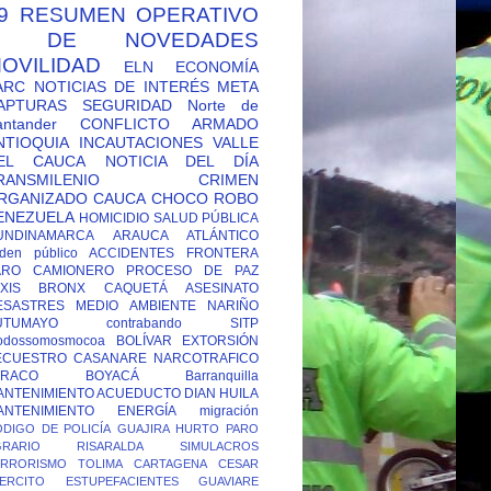
9
RESUMEN OPERATIVO
Y DE NOVEDADES
OVILIDAD
ELN
ECONOMÍA
ARC
NOTICIAS DE INTERÉS
META
APTURAS
SEGURIDAD
Norte de
antander
CONFLICTO ARMADO
NTIOQUIA
INCAUTACIONES
VALLE
EL CAUCA
NOTICIA DEL DÍA
RANSMILENIO
CRIMEN
RGANIZADO
CAUCA
CHOCO
ROBO
ENEZUELA
HOMICIDIO
SALUD PÚBLICA
UNDINAMARCA
ARAUCA
ATLÁNTICO
den público
ACCIDENTES
FRONTERA
ARO CAMIONERO
PROCESO DE PAZ
XIS
BRONX
CAQUETÁ
ASESINATO
ESASTRES
MEDIO AMBIENTE
NARIÑO
UTUMAYO
contrabando
SITP
odossomosmocoa
BOLÍVAR
EXTORSIÓN
ECUESTRO
CASANARE
NARCOTRAFICO
TRACO
BOYACÁ
Barranquilla
ANTENIMIENTO ACUEDUCTO
DIAN
HUILA
ANTENIMIENTO ENERGÍA
migración
DIGO DE POLICÍA
GUAJIRA
HURTO
PARO
GRARIO
RISARALDA
SIMULACROS
ERRORISMO
TOLIMA
CARTAGENA
CESAR
ERCITO
ESTUPEFACIENTES
GUAVIARE