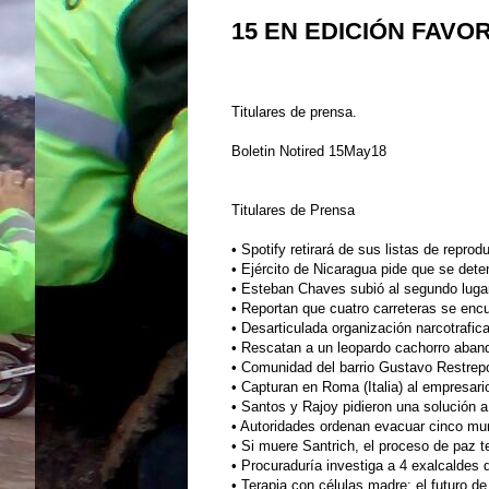
15 EN EDICIÓN FAVO
Titulares de prensa.
Boletin Notired 15May18
Titulares de Prensa
•
Spotify retirará de sus listas de repro
•
Ejército de Nicaragua pide que se deten
•
Esteban Chaves subió al segundo lugar 
•
Reportan que cuatro carreteras se encu
•
Desarticulada organización narcotrafi
•
Rescatan a un leopardo cachorro aband
•
Comunidad del barrio Gustavo Restrep
•
Capturan en Roma (Italia) al empresari
•
Santos y Rajoy pidieron una solución a
•
Autoridades ordenan evacuar cinco mun
•
Si muere Santrich, el proceso de paz 
•
Procuraduría investiga a 4 exalcaldes 
•
Terapia con células madre: el futuro d