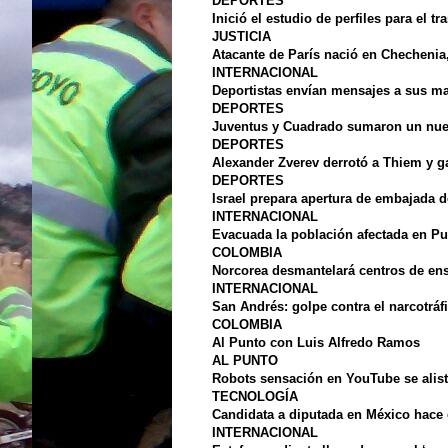
DEPORTES
Inició el estudio de perfiles para el t
JUSTICIA
Atacante de París nació en Chechenia,
INTERNACIONAL
Deportistas envían mensajes a sus m
DEPORTES
Juventus y Cuadrado sumaron un nuevo
DEPORTES
Alexander Zverev derrotó a Thiem y g
DEPORTES
Israel prepara apertura de embajada 
INTERNACIONAL
Evacuada la población afectada en Pu
COLOMBIA
Norcorea desmantelará centros de en
INTERNACIONAL
San Andrés: golpe contra el narcotráf
COLOMBIA
Al Punto con Luis Alfredo Ramos
AL PUNTO
Robots sensación en YouTube se alist
TECNOLOGÍA
Candidata a diputada en México hace
INTERNACIONAL