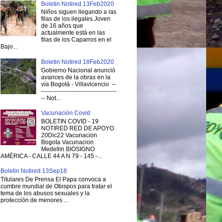
Boletin Notired 13Feb2020
Niños siguen llegando a las
filas de los ilegales Joven
de 16 años que
actualmente está en las
filas de los Caparros en el
Bajo...
Boletin Notired 18Feb2020
Gobierno Nacional anunció
avances de la obras en la
vía Bogotá - Villavicencio --
--------------------------------------
-- Not...
Vacunación Covid
BOLETIN COVID - 19
NOTIRED RED DE APOYO
20Dic22 Vacunacion
Bogota Vacunacion
Medellin BIOSIGNO
AMÉRICA - CALLE 44 A N 79 - 145 -...
Boletin Notired 13Sep18
Titulares De Prensa El Papa convoca a
cumbre mundial de Obispos para tratar el
tema de los abusos sexuales y la
protección de menores ...