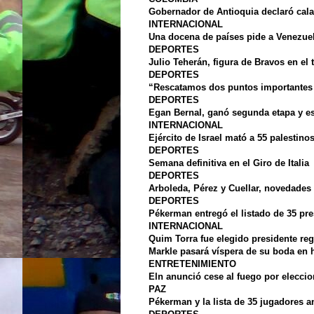
Gobernador de Antioquia declaró cal
INTERNACIONAL
Una docena de países pide a Venezue
DEPORTES
Julio Teherán, figura de Bravos en el
DEPORTES
“Rescatamos dos puntos importantes
DEPORTES
Egan Bernal, ganó segunda etapa y es 
INTERNACIONAL
Ejército de Israel mató a 55 palestino
DEPORTES
Semana definitiva en el Giro de Italia
DEPORTES
Arboleda, Pérez y Cuellar, novedades
DEPORTES
Pékerman entregó el listado de 35 pr
INTERNACIONAL
Quim Torra fue elegido presidente reg
Markle pasará víspera de su boda en 
ENTRETENIMIENTO
Eln anunció cese al fuego por eleccio
PAZ
Pékerman y la lista de 35 jugadores a