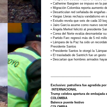
•
Catherine Ibargüen se impuso en la pa
•
Migración Colombia reporta aumento de
•
Desarticulan red señalada de engañas 
•
Vargas Lleras rechaza vandalismo en 
•
Estudio revela que seis de cada 10 bogo
•
Jairo García asume como nuevo secret
•
Ángela Merkel felicitó al presidente S
•
Corea del Norte evalúa desmantelar su
•
Partido Farc regresó más de 5 mil mil
•
Lámpara de la Paz ha sido un recordator
Presidente Santos
•
Presidente Santos le otorgó la ‘Lámpar
•
El trasladado de Santrich fue un gest
•
Descartan que hombres armados hayan
------------------------------------------
Exclusivo: patrullera fue agredida po
INTERNACIONAL
Trump celebra apertura de embajada e
COLOMBIA
Balence puente festivo
COLOMBIA