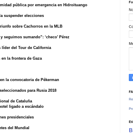
Fo
amidad pública por emergencia en Hidroituango
N
la suspender elecciones
 triunfo sobre Cachorros en la MLB
Co
 y seguimos sumando”: ‘checo’ Pérez
M
líder del Tour de California
s en la frontera de Gaza
 en la convocatoria de Pékerman
eseleccionados para Rusia 2018
F
Re
ional de Cataluña
hotel ligado a escándalo
Pr
nes presidenciales
Et
ntes del Mundial
B