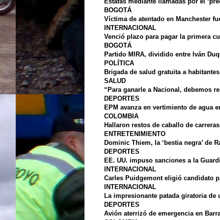
Estafas mediante llamadas por el ‘pr
BOGOTÁ
Víctima de atentado en Manchester fue
INTERNACIONAL
Venció plazo para pagar la primera cu
BOGOTÁ
Partido MIRA, dividido entre Iván Du
POLÍTICA
Brigada de salud gratuita a habitante
SALUD
“Para ganarle a Nacional, debemos r
DEPORTES
EPM avanza en vertimiento de agua e
COLOMBIA
Hallaron restos de caballo de carrer
ENTRETENIMIENTO
Dominic Thiem, la ‘bestia negra’ de R
DEPORTES
EE. UU. impuso sanciones a la Guardi
INTERNACIONAL
Carles Puidgemont eligió candidato p
INTERNACIONAL
La impresionante patada giratoria de
DEPORTES
Avión aterrizó de emergencia en Barra