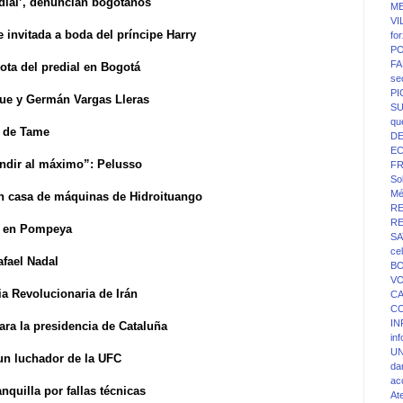
edial’, denuncian bogotanos
ME
VI
 invitada a boda del príncipe Harry
fo
PO
FA
ota del predial en Bogotá
se
P
que y Germán Vargas Lleras
SU
qu
s de Tame
D
E
endir al máximo”: Pelusso
F
Sol
Mé
n casa de máquinas de Hidroituango
R
R
as en Pompeya
SA
ce
afael Nadal
BO
V
a Revolucionaria de Irán
C
C
IN
ara la presidencia de Cataluña
in
UN
 un luchador de la UFC
da
ac
nquilla por fallas técnicas
At