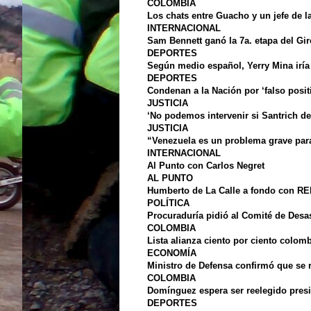
COLOMBIA
Los chats entre Guacho y un jefe de l
INTERNACIONAL
Sam Bennett ganó la 7a. etapa del Giro
DEPORTES
Según medio español, Yerry Mina iría
DEPORTES
Condenan a la Nación por ‘falso posi
JUSTICIA
‘No podemos intervenir si Santrich de
JUSTICIA
“Venezuela es un problema grave par
INTERNACIONAL
Al Punto con Carlos Negret
AL PUNTO
Humberto de La Calle a fondo con RED
POLÍTICA
Procuraduría pidió al Comité de Desas
COLOMBIA
Lista alianza ciento por ciento colom
ECONOMÍA
Ministro de Defensa confirmó que se r
COLOMBIA
Domínguez espera ser reelegido pres
DEPORTES