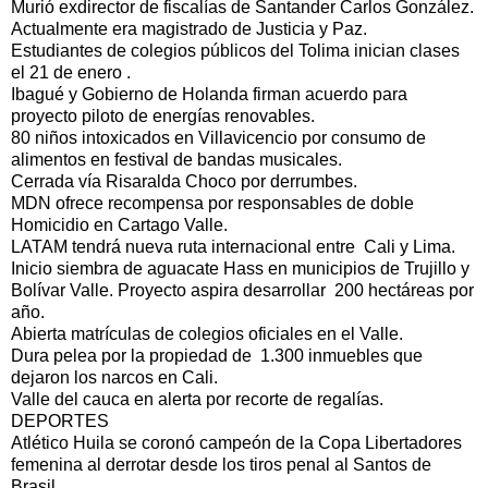
Murió exdirector de fiscalías de Santander Carlos González.
Actualmente era magistrado de Justicia y Paz.
Estudiantes de colegios públicos del Tolima inician clases
el 21 de enero .
Ibagué y Gobierno de Holanda firman acuerdo para
proyecto piloto de energías renovables.
80 niños intoxicados en Villavicencio por consumo de
alimentos en festival de bandas musicales.
Cerrada vía Risaralda Choco por derrumbes.
MDN ofrece recompensa por responsables de doble
Homicidio en Cartago Valle.
LATAM tendrá nueva ruta internacional entre Cali y Lima.
Inicio siembra de aguacate Hass en municipios de Trujillo y
Bolívar Valle. Proyecto aspira desarrollar 200 hectáreas por
año.
Abierta matrículas de colegios oficiales en el Valle.
Dura pelea por la propiedad de 1.300 inmuebles que
dejaron los narcos en Cali.
Valle del cauca en alerta por recorte de regalías.
DEPORTES
Atlético Huila se coronó campeón de la Copa Libertadores
femenina al derrotar desde los tiros penal al Santos de
Brasil.