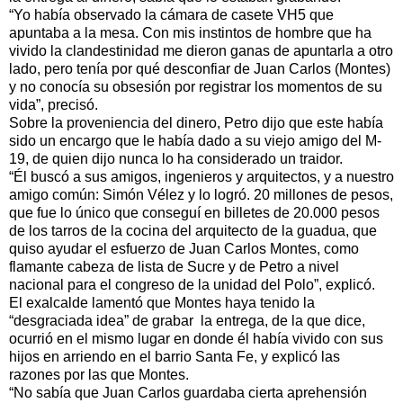
“Yo había observado la cámara de casete VH5 que
apuntaba a la mesa. Con mis instintos de hombre que ha
vivido la clandestinidad me dieron ganas de apuntarla a otro
lado, pero tenía por qué desconfiar de Juan Carlos (Montes)
y no conocía su obsesión por registrar los momentos de su
vida”, precisó.
Sobre la proveniencia del dinero, Petro dijo que este había
sido un encargo que le había dado a su viejo amigo del M-
19, de quien dijo nunca lo ha considerado un traidor.
“Él buscó a sus amigos, ingenieros y arquitectos, y a nuestro
amigo común: Simón Vélez y lo logró. 20 millones de pesos,
que fue lo único que conseguí en billetes de 20.000 pesos
de los tarros de la cocina del arquitecto de la guadua, que
quiso ayudar el esfuerzo de Juan Carlos Montes, como
flamante cabeza de lista de Sucre y de Petro a nivel
nacional para el congreso de la unidad del Polo”, explicó.
El exalcalde lamentó que Montes haya tenido la
“desgraciada idea” de grabar la entrega, de la que dice,
ocurrió en el mismo lugar en donde él había vivido con sus
hijos en arriendo en el barrio Santa Fe, y explicó las
razones por las que Montes.
“No sabía que Juan Carlos guardaba cierta aprehensión