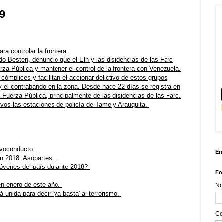
19
ra controlar la frontera
do Besten, denunció que el Eln y las disidencias de las Farc
erza Pública y mantener el control de la frontera con Venezuela.
cómplices y facilitan el accionar delictivo de estos grupos
y el contrabando en la zona. Desde hace 22 días se registra en
 Fuerza Pública, principalmente de las disidencias de las Farc.
vos las estaciones de policía de Tame y Arauquita.
lvoconducto.
En
en 2018: Asopartes.
jóvenes del país durante 2018?
Fo
en enero de este año.
N
unida para decir 'ya basta' al terrorismo.
Co