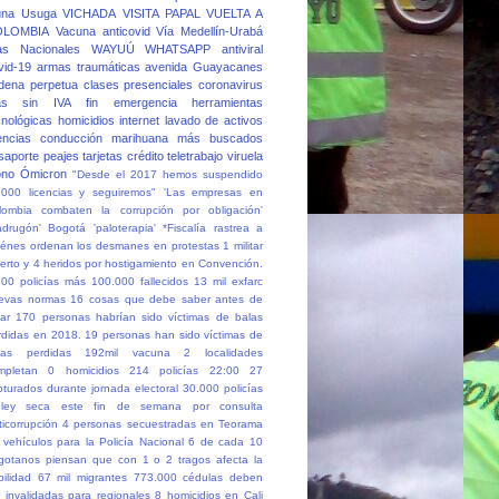
una
Usuga
VICHADA
VISITA PAPAL
VUELTA A
OLOMBIA
Vacuna anticovid
Vía Medellín-Urabá
as Nacionales
WAYUÚ
WHATSAPP
antiviral
vid-19
armas traumáticas
avenida Guayacanes
dena perpetua
clases presenciales
coronavirus
as sin IVA
fin emergencia
herramientas
cnológicas
homicidios
internet
lavado de activos
cencias conducción
marihuana
más buscados
saporte
peajes
tarjetas crédito
teletrabajo
viruela
no
Ómicron
"Desde el 2017 hemos suspendido
.000 licencias y seguiremos"
'Las empresas en
lombia combaten la corrupción por obligación'
adrugón' Bogotá
'paloterapia'
*Fiscalía rastrea a
iénes ordenan los desmanes en protestas
1 militar
erto y 4 heridos por hostigamiento en Convención.
500 policías más
100.000 fallecidos
13 mil exfarc
evas normas
16 cosas que debe saber antes de
ar
170 personas habrían sido víctimas de balas
rdidas en 2018.
19 personas han sido víctimas de
las perdidas
192mil vacuna
2 localidades
mpletan 0 homicidios
214 policías
22:00
27
pturados durante jornada electoral
30.000 policías
ley seca este fin de semana por consulta
ticorrupción
4 personas secuestradas en Teorama
 vehículos para la Policía Nacional
6 de cada 10
gotanos piensan que con 1 o 2 tragos afecta la
ilidad
67 mil migrantes
773.000 cédulas deben
r invalidadas para regionales
8 homicidios en Cali