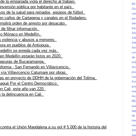
 de la empanada viola el derecho al trabajo.
90
inversión pública por habitante en el país.
Gu
s de la salud para reinados, equipos de fútbol.
cá
en caños de Cartagena y canales en el Rodadero.
pe
umplirá orden de arresto por desacato.
ab
de filtrar información.
ba
SA
cio Mónaco en Medellín.
AM
tra violencia y abusos a menores.
AN
hora en pueblos de Antioquia.
Sh
Medellín se enreda cada vez más.
co
en Medellín estarán listos en 2020.
de
á basuras de Bucaramanga.
in
Reforma - San Fernando en Villavicencio.
Ac
 vía Villavicencio Catumare por obras.
pu
ca
das en proyecto de DDHH de la gobernación del Tolima.
Ac
Ibagué Por el Centro Democrático.
pr
n Cali, este año van 220.
ma
la delincuencia en Cali.
Ac
RE
pa
ta
de
tr
mo
 contra el Unión Magdalena a su gol # 5.000 de la historia del
Ad
tr