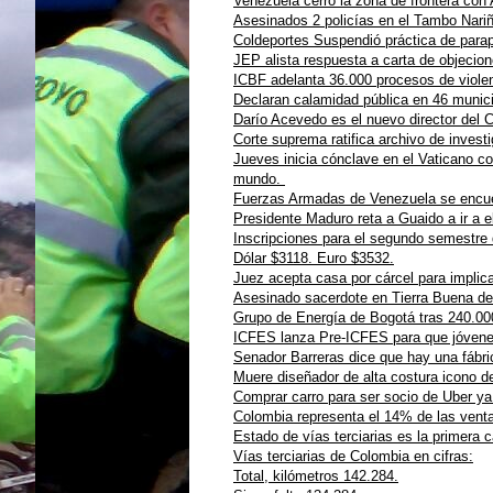
Venezuela cerró la zona de frontera con 
Asesinados 2 policías en el Tambo Nariño
Coldeportes Suspendió práctica de para
JEP alista respuesta a carta de objecion
ICBF adelanta 36.000 procesos de violen
Declaran calamidad pública en 46 munici
Darío Acevedo es el nuevo director del 
Corte suprema ratifica archivo de invest
Jueves inicia cónclave en el Vaticano c
mundo.
Fuerzas Armadas de Venezuela se encue
Presidente Maduro reta a Guaido a ir a 
Inscripciones para el segundo semestre
Dólar $3118. Euro $3532.
Juez acepta casa por cárcel para impl
Asesinado sacerdote en Tierra Buena d
Grupo de Energía de Bogotá tras 240.000
ICFES lanza Pre-ICFES para que jóvene
Senador Barreras dice que hay una fábri
Muere diseñador de alta costura icono d
Comprar carro para ser socio de Uber ya
Colombia representa el 14% de las venta
Estado de vías terciarias es la primera
Vías terciarias de Colombia en cifras:
Total, kilómetros 142.284.