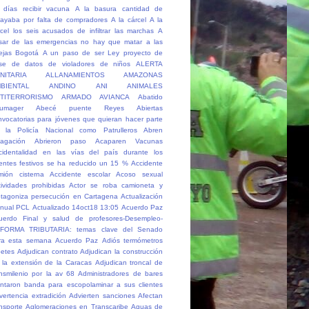
 días recibir vacuna
A la basura cantidad de
ayaba por falta de compradores
A la cárcel
A la
rcel los seis acusados de infiltrar las marchas
A
sar de las emergencias no hay que matar a las
ejas Bogotá
A un paso de ser Ley proyecto de
se de datos de violadores de niños
ALERTA
NITARIA
ALLANAMIENTOS
AMAZONAS
BIENTAL
ANDINO
ANI
ANIMALES
TITERRORISMO
ARMADO
AVIANCA
Abatido
umager
Abecé puente Reyes
Abiertas
nvocatorias para jóvenes que quieran hacer parte
 la Policía Nacional como Patrulleros
Abren
dagación
Abrieron paso
Acaparen Vacunas
cidentalidad en las vías del país durante los
entes festivos se ha reducido un 15 %
Accidente
mión cisterna
Accidente escolar
Acoso sexual
tividades prohibidas
Actor se roba camioneta y
otagoniza persecución en Cartagena
Actualización
nual PCL
Actualizado 14oct18 13:05
Acuerdo Paz
uerdo Final y salud de profesores-Desempleo-
FORMA TRIBUTARIA: temas clave del Senado
ra esta semana
Acuerdo Paz
Adiós termómetros
petes
Adjudican contrato
Adjudican la construcción
 la extensión de la Caracas
Adjudican troncal de
ansmilenio por la av 68
Administradores de bares
ntaron banda para escopolaminar a sus clientes
vertencia extradición
Advierten sanciones
Afectan
ansporte
Aglomeraciones en Transcaribe
Aguas de