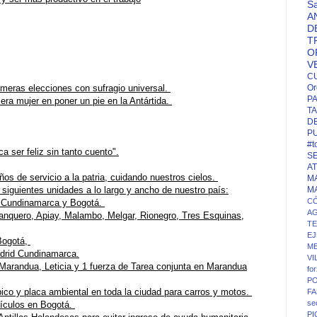
S
A
D
T
O
V
C
imeras elecciones con sufragio universal.
Or
P
era mujer en poner un pie en la Antártida.
TA
D
P
#t
a ser feliz sin tanto cuento".
S
A
s de servicio a la patria, cuidando nuestros cielos.
M
siguientes unidades a lo largo y ancho de nuestro país:
M
CÓ
d Cundinamarca y Bogotá.
A
quero, Apiay, Malambo, Melgar, Rionegro, Tres Esquinas,
T
EJ
 Bogotá,
ME
drid Cundinamarca.
VI
Marandua, Leticia y 1 fuerza de Tarea conjunta en Marandua
fo
PO
ico y placa ambiental en toda la ciudad para carros y motos.
FA
se
hículos en Bogotá.
P