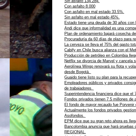
Sin asfalto 134.284.
Con asfalto 8.000
Con asfalto en mal estado 33.5%.
Sin asfalto en mal estado 45%.
Estado tiene una deuda de 30 años con l
Andi dice que informalidad es una compe
Plan de ordenamiento bajará cosecha de
Procuraduría da 60 días de plazo para re
La cerveza se lleva el 75% del gasto tot
Cabify en Chile busca alianza con el Met
Producción de petróleo en Colombia llegó
Netflix se divorcia de Marvel y cancela s
Aerolínea Wingo renovará su flota y vo
desde Bogotá.
Guaido tiene listo su plan para la recu
Empleadores públicos y privados consign
de trabajadores.
Superintendencia financiera dice que el
Fondos privados tienen 7.5 millones de a
El fondo de mayor recaudo fue Porvenir c
Actualmente los fondos privados gestiona
Asofondos.
EPM dice que su gran reto ahora es llega
Bancolombia anuncia que hará pruebas de
REGIONAL.