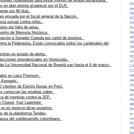
Antillas Holandesas para evitar ingreso de ayuda humanitaria.
SU
 en plan pistola al parecer por el ELN.
qu
pente por 90 días.
D
es enviada por el fiscal general de la Nación.
E
cia sexual contra niños.
F
pios por falta de agua.
Sol
Centro de Memoria Histórica.
Mé
R
igación a Senador Cepeda por cartel de testigos.
R
ontra la Pederastia. Están convocados todos los cardenales del
SA
ce
ntran en estado de alerta.
BO
elecciones presidenciales en Venezuela.
V
 de La Universidad Nacional de Bogotá van hasta el 6 de marzo.
C
C
icados en caso Premium.
IN
in
e Kennedy.
UN
 clientes de Electro Dunas en Perú.
da
s conozcan las pruebas saber.
ac
ca de mentiras contra la JEP.
At
e Chanel, Karl Lagerfeld.
M
 no es negocio dicen expertos.
Re
s de la plataforma Tendeo.
la
 causa del subdesarrollo colombiano.
re
PI
PR
Re