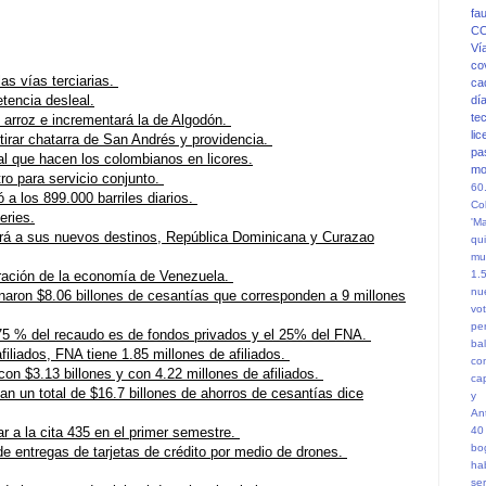
fa
C
Ví
co
as vías terciarias.
ca
tencia desleal.
dí
te
 arroz e incrementará la de Algodón.
li
tirar chatarra de San Andrés y providencia.
pa
al que hacen los colombianos en licores.
mo
ro para servicio conjunto.
60
 a los 899.000 barriles diarios.
Co
eries.
'M
lará a sus nuevos destinos, República Dominicana y Curazao
qu
mu
peración de la economía de Venezuela.
1.
nu
aron $8.06 billones de cesantías que corresponden a 9 millones
vot
pe
 75 % del recaudo es de fondos privados y el 25% del FNA.
ba
filiados, FNA tiene 1.85 millones de afiliados.
co
on $3.13 billones y con 4.22 millones de afiliados.
ca
n un total de $16.7 billones de ahorros de cesantías dice
y 
An
r a la cita 435 en el primer semestre.
40
bo
 entregas de tarjetas de crédito por medio de drones.
hab
se