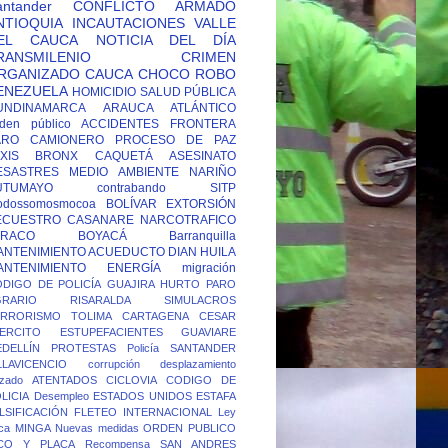
antander
CONFLICTO ARMADO
NTIOQUIA
INCAUTACIONES
VALLE
EL CAUCA
NOTICIA DEL DÍA
RANSMILENIO
CRIMEN
RGANIZADO
CAUCA
CHOCO
ROBO
ENEZUELA
HOMICIDIO
SALUD PÚBLICA
UNDINAMARCA
ARAUCA
ATLÁNTICO
den público
ACCIDENTES
FRONTERA
ARO CAMIONERO
PROCESO DE PAZ
XIS
BRONX
CAQUETÁ
ASESINATO
ESASTRES
MEDIO AMBIENTE
NARIÑO
UTUMAYO
contrabando
SITP
odossomosmocoa
BOLÍVAR
EXTORSIÓN
ECUESTRO
CASANARE
NARCOTRAFICO
TRACO
BOYACÁ
Barranquilla
ANTENIMIENTO ACUEDUCTO
DIAN
HUILA
ANTENIMIENTO ENERGÍA
migración
DIGO DE POLICÍA
GUAJIRA
HURTO
PARO
GRARIO
RISARALDA
SIMULACROS
ERRORISMO
TOLIMA
CARTAGENA
CESAR
ERCITO
ESTUPEFACIENTES
GUAVIARE
DELLÍN
PROTESTAS
Policía
SANTANDER
LLAVICENCIO
corrupción
desplazamiento
rzado
ATENTADOS
CICLOVIA
CODIGO DE
LICIA
Desempleo
ESTADOS UNIDOS
ESTAFA
LSIFICACIÓN
FLETEO
INTERNACIONAL
Ley
ca
MINGA
Nuevas medidas
ORDEN PUBLICO
ICO Y PLACA
Recompensa
SAN ANDRES