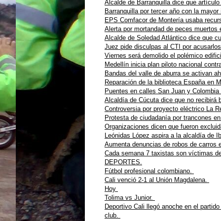
Alcalde de Barranquilla dice que artículo
Barranquilla por tercer año con la mayor 
EPS Comfacor de Montería usaba recurso
Alerta por mortandad de peces muertos 
Alcalde de Soledad Atlántico dice que c
Juez pide disculpas al CTI por acusarlos 
Viernes será demolido el polémico edifi
Medellín inicia plan piloto nacional con
Bandas del valle de aburra se activan a
Reparación de la biblioteca España en 
Puentes en calles San Juan y Colombia 
Alcaldía de Cúcuta dice que no recibir
Controversia por proyecto eléctrico La 
Protesta de ciudadanía por trancones en
Organizaciones dicen que fueron exclui
Leónidas López aspira a la alcaldía de 
Aumenta denuncias de robos de carros e
Cada semana 7 taxistas son víctimas de 
DEPORTES.
Fútbol profesional colombiano.
Cali venció 2-1 al Unión Magdalena.
Hoy
Tolima vs Junior.
Deportivo Cali llegó anoche en el partido
club.