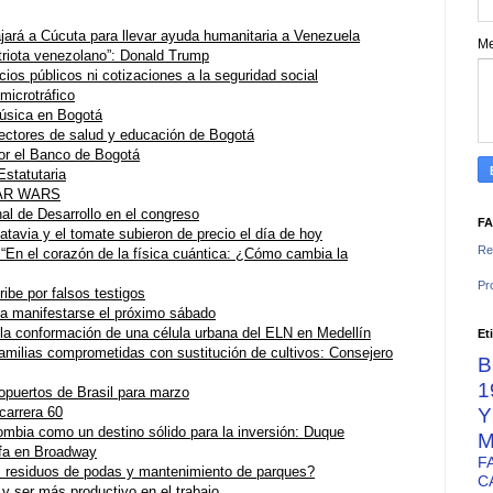
ajará a Cúcuta para llevar ayuda humanitaria a Venezuela
M
triota venezolano”: Donald Trump
ios públicos ni cotizaciones a la seguridad social
microtráfico
úsica en Bogotá
 sectores de salud y educación de Bogotá
or el Banco de Bogotá
statutaria
STAR WARS
al de Desarrollo en el congreso
F
atavia y el tomate subieron de precio el día de hoy
Re
: “En el corazón de la física cuántica: ¿Cómo cambia la
Pr
ribe por falsos testigos
a manifestarse el próximo sábado
 la conformación de una célula urbana del ELN en Medellín
Et
milias comprometidas con sustitución de cultivos: Consejero
B
1
opuertos de Brasil para marzo
 carrera 60
mbia como un destino sólido para la inversión: Duque
M
nfa en Broadway
F
s residuos de podas y mantenimiento de parques?
C
 ser más productivo en el trabajo