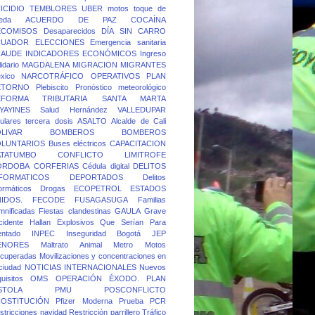
ICIDIO
TEMBLORES
UBER
motos
toque de
eda
ACUERDO DE PAZ
COCAÍNA
ECOMISOS
Desaparecidos
DÍA SIN CARRO
CUADOR
ELECCIONES
Emergencia sanitaria
RAUDE
INDICADORES ECONÓMICOS
Ingreso
idario
MAGDALENA
MIGRACION
MIGRANTES
xico
NARCOTRÁFICO
OPERATIVOS
PLAN
ETORNO
Plebiscito
Pronóstico meteorológico
EFORMA TRIBUTARIA
SANTA MARTA
YAYINES
Salud Hernández
VALLEDUPAR
lulares
tercera dosis
ASALTO
Alcalde de Cali
LIVAR
BOMBEROS
BOMBEROS
OLUNTARIOS
Buses eléctricos
CAPACITACION
ATATUMBO
CONFLICTO LIMITROFE
ORDOBA
CORFERIAS
Cédula digital
DELITOS
FORMATICOS
DEPORTADOS
Delitos
formáticos
Drogas
ECOPETROL
ESTADOS
IDOS.
FECODE
FUSAGASUGA
Familias
mnificadas
Fiestas clandestinas
GAULA
Grave
cidente
Hallan Explosivos Que Serían Para
entado
INPEC
Inseguridad Bogotá
JEP
ENORES
Maltrato Animal
Metro
Motos
cuperadas
Movilizaciones y concentraciones en
 ciudad
NOTICIAS INTERNACIONALES
Nuevos
quisitos
OMS
OPERACIÓN ÉXODO.
PLAN
STOLA
PMU
POSCONFLICTO
OSTITUCIÓN
Pfizer Moderna
Prueba PCR
stricciones navidad
Restricción parrillero
Tráfico