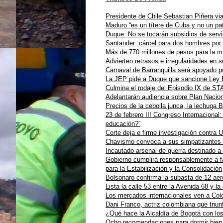
Presidente de Chile Sebastian Piñera vi
Maduro “es un títere de Cuba y no un pa
Duque: No se tocarán subsidios de servic
Santander: cárcel para dos hombres por 
Más de 770 millones de pesos para la m
Advierten retrasos e irregularidades en
Carnaval de Barranquilla será apoyado p
La JEP pide a Duque que sancione Ley E
Culmina el rodaje del Episodio IX de 
Adelantarán audiencia sobre Plan Nacion
Precios de la cebolla junca, la lechuga B
23 de febrero III Congreso Internacional
educación?”
Corte deja e firme investigación contra U
Chavismo convoca a sus simpatizantes 
Incautado arsenal de guerra destinado a
Gobierno cumplirá responsablemente a fa
para la Estabilización y la Consolidación
Bolsonaro confirma la subasta de 12 aer
Lista la calle 53 entre la Avenida 68 y la
Los mercados internacionales ven a Colo
Dani Franco, actriz colombiana que triu
¿Qué hace la Alcaldía de Bogotá con lo
Ocho recomendaciones para dormir bien y