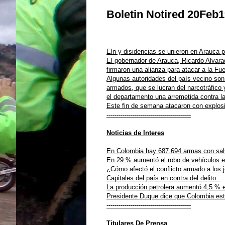
Boletin Notired 20Feb
Eln y disidencias se unieron en Arauca pa
El gobernador de Arauca, Ricardo Alvara
firmaron una alianza para atacar a la Fu
Algunas autoridades del país vecino son 
armados, que se lucran del narcotráfico 
el departamento una arremetida contra la
Este fin de semana atacaron con explosi
------------------------------------------
Noticias de Interes
En Colombia hay 687.694 armas con sa
En 29 % aumentó el robo de vehículos 
¿Cómo afectó el conflicto armado a los 
Capitales del país en contra del delito.
La producción petrolera aumentó 4,5 % 
Presidente Duque dice que Colombia está 
------------------------------------------
Titulares De Prensa