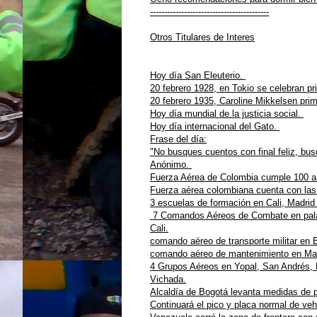
------------------------------------------
Otros Titulares de Interes
Hoy día San Eleuterio.
20 febrero 1928, en Tokio se celebran pr
20 febrero 1935, Caroline Mikkelsen prim
Hoy día mundial de la justicia social.
Hoy día internacional del Gato.
Frase del día:
"No busques cuentos con final feliz, busc
Anónimo.
Fuerza Aérea de Colombia cumple 100 año
Fuerza aérea colombiana cuenta con las 
3 escuelas de formación en Cali, Madri
7 Comandos Aéreos de Combate en palan
Cali.
comando aéreo de transporte militar en
comando aéreo de mantenimiento en Ma
4 Grupos Aéreos en Yopal, San Andrés, 
Vichada.
Alcaldía de Bogotá levanta medidas de p
Continuará el pico y placa normal de ve