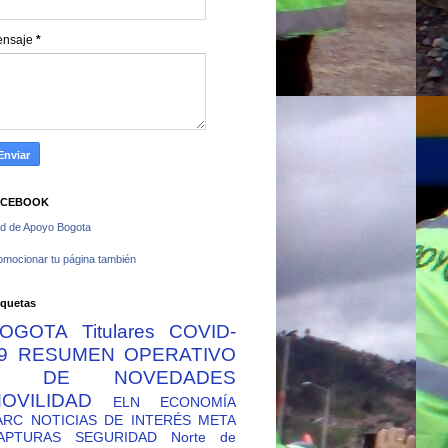
ensaje
*
ACEBOOK
d de Apoyo Bogota
omocionar tu página también
iquetas
OGOTA
Titulares
COVID-
9
RESUMEN OPERATIVO
Y DE NOVEDADES
OVILIDAD
ELN
ECONOMÍA
ARC
NOTICIAS DE INTERÉS
META
APTURAS
SEGURIDAD
Norte de