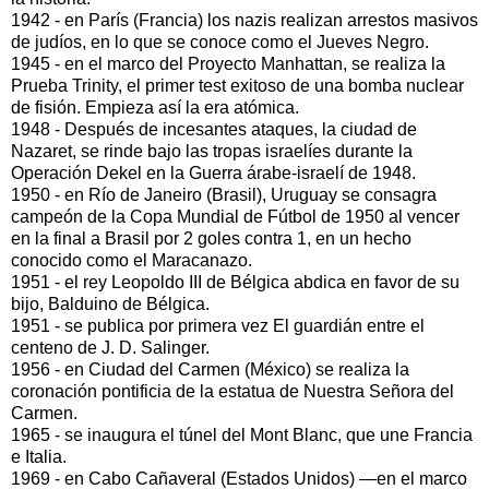
1942 - en París (Francia) los nazis realizan arrestos masivos
de judíos, en lo que se conoce como el Jueves Negro.
1945 - en el marco del Proyecto Manhattan, se realiza la
Prueba Trinity, el primer test exitoso de una bomba nuclear
de fisión. Empieza así la era atómica.
1948 - Después de incesantes ataques, la ciudad de
Nazaret, se rinde bajo las tropas israelíes durante la
Operación Dekel en la Guerra árabe-israelí de 1948.
1950 - en Río de Janeiro (Brasil), Uruguay se consagra
campeón de la Copa Mundial de Fútbol de 1950 al vencer
en la final a Brasil por 2 goles contra 1, en un hecho
conocido como el Maracanazo.
1951 - el rey Leopoldo III de Bélgica abdica en favor de su
bijo, Balduino de Bélgica.
1951 - se publica por primera vez El guardián entre el
centeno de J. D. Salinger.
1956 - en Ciudad del Carmen (México) se realiza la
coronación pontificia de la estatua de Nuestra Señora del
Carmen.
1965 - se inaugura el túnel del Mont Blanc, que une Francia
e Italia.
1969 - en Cabo Cañaveral (Estados Unidos) —en el marco