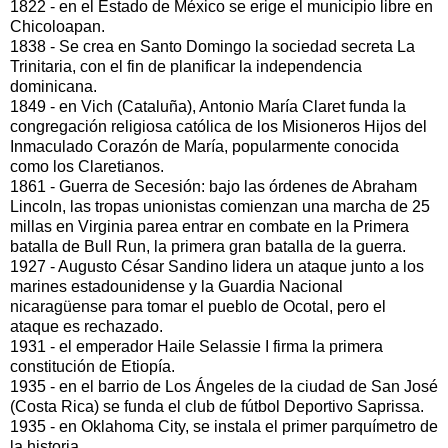
1822 - en el Estado de México se erige el municipio libre en
Chicoloapan.
1838 - Se crea en Santo Domingo la sociedad secreta La
Trinitaria, con el fin de planificar la independencia
dominicana.
1849 - en Vich (Cataluña), Antonio María Claret funda la
congregación religiosa católica de los Misioneros Hijos del
Inmaculado Corazón de María, popularmente conocida
como los Claretianos.
1861 - Guerra de Secesión: bajo las órdenes de Abraham
Lincoln, las tropas unionistas comienzan una marcha de 25
millas en Virginia parea entrar en combate en la Primera
batalla de Bull Run, la primera gran batalla de la guerra.
1927 - Augusto César Sandino lidera un ataque junto a los
marines estadounidense y la Guardia Nacional
nicaragüense para tomar el pueblo de Ocotal, pero el
ataque es rechazado.
1931 - el emperador Haile Selassie I firma la primera
constitución de Etiopía.
1935 - en el barrio de Los Ángeles de la ciudad de San José
(Costa Rica) se funda el club de fútbol Deportivo Saprissa.
1935 - en Oklahoma City, se instala el primer parquímetro de
la historia.