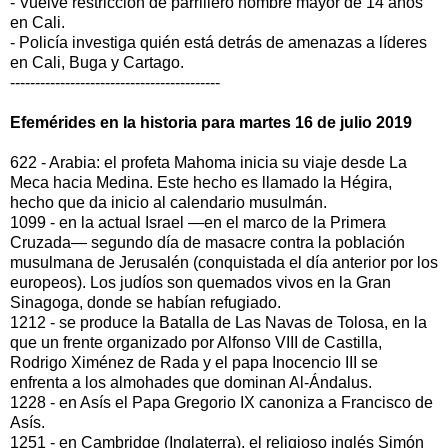
- Vuelve restricción de parrillero hombre mayor de 14 años
en Cali.
- Policía investiga quién está detrás de amenazas a líderes
en Cali, Buga y Cartago.
------------------------------------------
Efemérides en la historia para martes 16 de julio 2019
622 - Arabia: el profeta Mahoma inicia su viaje desde La
Meca hacia Medina. Este hecho es llamado la Hégira,
hecho que da inicio al calendario musulmán.
1099 - en la actual Israel —en el marco de la Primera
Cruzada— segundo día de masacre contra la población
musulmana de Jerusalén (conquistada el día anterior por los
europeos). Los judíos son quemados vivos en la Gran
Sinagoga, donde se habían refugiado.
1212 - se produce la Batalla de Las Navas de Tolosa, en la
que un frente organizado por Alfonso VIII de Castilla,
Rodrigo Ximénez de Rada y el papa Inocencio III se
enfrenta a los almohades que dominan Al-Ándalus.
1228 - en Asís el Papa Gregorio IX canoniza a Francisco de
Asís.
1251 - en Cambridge (Inglaterra), el religioso inglés Simón