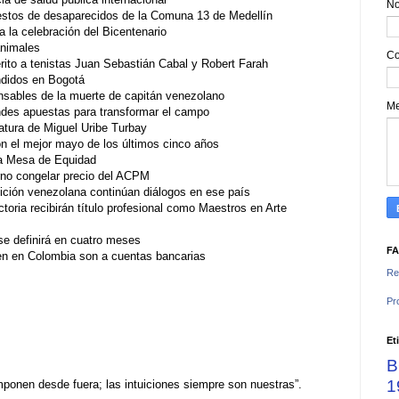
N
restos de desaparecidos de la Comuna 13 de Medellín
 la celebración del Bicentenario
animales
Co
ito a tenistas Juan Sebastián Cabal y Robert Farah
ndidos en Bogotá
nsables de la muerte de capitán venezolano
M
ndes apuestas para transformar el campo
tura de Miguel Uribe Turbay
on el mejor mayo de los últimos cinco años
a Mesa de Equidad
rno congelar precio del ACPM
ición venezolana continúan diálogos en ese país
oria recibirán título profesional como Maestros en Arte
 se definirá en cuatro meses
F
en en Colombia son a cuentas bancarias
Re
Pr
Et
B
1
ponen desde fuera; las intuiciones siempre son nuestras”.