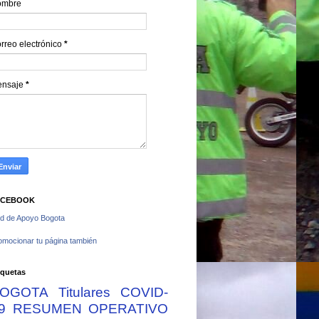
ombre
rreo electrónico
*
ensaje
*
ACEBOOK
d de Apoyo Bogota
omocionar tu página también
iquetas
OGOTA
Titulares
COVID-
9
RESUMEN OPERATIVO