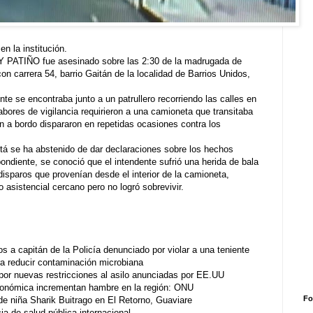
en la institución.
Y PATIÑO fue asesinado sobre las 2:30 de la madrugada de
 con carrera 54, barrio Gaitán de la localidad de Barrios Unidos,
te se encontraba junto a un patrullero recorriendo las calles en
abores de vigilancia requirieron a una camioneta que transitaba
an a bordo dispararon en repetidas ocasiones contra los
tá se ha abstenido de dar declaraciones sobre los hechos
ondiente, se conoció que el intendente sufrió una herida de bala
disparos que provenían desde el interior de la camioneta,
 asistencial cercano pero no logró sobrevivir.
os a capitán de la Policía denunciado por violar a una teniente
a reducir contaminación microbiana
r nuevas restricciones al asilo anunciadas por EE.UU
conómica incrementan hambre en la región: ONU
Fo
 de niña Sharik Buitrago en El Retorno, Guaviare
a de salud pública internacional