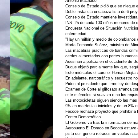
Antonio Machado.
Consejo de Estado pidió que se niegue 
Doble instancia encabeza lista de 6 proye
Consejo de Estado mantiene investidura 
INS: 25 de cada 100 niños menores de ci
Encuesta Nacional de Situación Nutricio
enfermedad.
"Hay un millón y medio de colombianos q
María Fernanda Suárez, ministra de Min
Las macabras prácticas de bandas crimi
cerdos alimentados con partes humanas 
Asesinan a policía en el occidente de B
Duque objetó parcialmente ley que, según
Este miércoles el coronel Hernán Mejía 
En adelante, narcotráfico y secuestro n
Piden al presidente que firme ley de des
Examen de Corte al glifosato arranca co
este miércoles si suaviza o no los requis
Las motocicletas siguen siendo las más 
9% en matrículas iniciales y de un 8% e
Fecode rechaza proyecto que prohibiría l
Centro Democrático.
El Gobierno va tras la información de má
Aeropuerto El Dorado en Bogotá estuvo c
pista sur, genero retrasos en vuelos nac