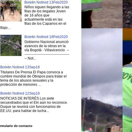
Boletin Notired 13Feb2020
Niños siguen llegando a las
filas de los ilegales Joven
de 16 años que
actualmente está en las
filas de los Caparros en el
Bajo...
Boletin Notired 18Feb2020
Gobierno Nacional anunció
avances de la obras en la
vía Bogotá - Villavicencio --
--------------------------------------
-- Not...
Boletin Notired 13Sep18
Titulares De Prensa El Papa convoca a
cumbre mundial de Obispos para tratar el
tema de los abusos sexuales y la
protección de menores ...
Boletin Notired 12Sep18
NOTICIAS DE INTERÉS Los siete
secuestrados que el Eln aún no reconoce.
Duque se reunirá con funcionarios de
EE.UU. para hablar de lucha...
rmulario de contacto