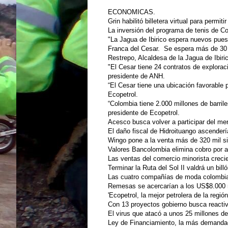
ECONOMICAS.
Grin habilitó billetera virtual para permiti
La inversión del programa de tenis de C
"La Jagua de Ibirico espera nuevos puest
Franca del Cesar. Se espera más de 30 
Restrepo, Alcaldesa de la Jagua de Ibiri
"El Cesar tiene 24 contratos de explorac
presidente de ANH.
“El Cesar tiene una ubicación favorable 
Ecopetrol.
“Colombia tiene 2.000 millones de barril
presidente de Ecopetrol.
Acesco busca volver a participar del m
El daño fiscal de Hidroituango ascendería
Wingo pone a la venta más de 320 mil sil
Valores Bancolombia elimina cobro por ad
Las ventas del comercio minorista crec
Terminar la Ruta del Sol II valdrá un bil
Las cuatro compañías de moda colombia
Remesas se acercarían a los US$8.000 
'Ecopetrol, la mejor petrolera de la regi
Con 13 proyectos gobierno busca reactiv
El virus que atacó a unos 25 millones de
Ley de Financiamiento, la más demandad