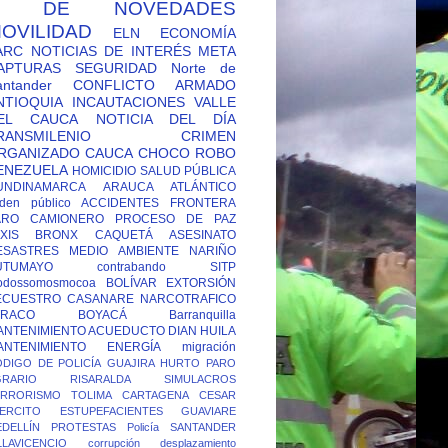
Y DE NOVEDADES
OVILIDAD
ELN
ECONOMÍA
ARC
NOTICIAS DE INTERÉS
META
APTURAS
SEGURIDAD
Norte de
antander
CONFLICTO ARMADO
NTIOQUIA
INCAUTACIONES
VALLE
EL CAUCA
NOTICIA DEL DÍA
RANSMILENIO
CRIMEN
RGANIZADO
CAUCA
CHOCO
ROBO
ENEZUELA
HOMICIDIO
SALUD PÚBLICA
UNDINAMARCA
ARAUCA
ATLÁNTICO
den público
ACCIDENTES
FRONTERA
ARO CAMIONERO
PROCESO DE PAZ
XIS
BRONX
CAQUETÁ
ASESINATO
ESASTRES
MEDIO AMBIENTE
NARIÑO
UTUMAYO
contrabando
SITP
odossomosmocoa
BOLÍVAR
EXTORSIÓN
ECUESTRO
CASANARE
NARCOTRAFICO
TRACO
BOYACÁ
Barranquilla
ANTENIMIENTO ACUEDUCTO
DIAN
HUILA
ANTENIMIENTO ENERGÍA
migración
DIGO DE POLICÍA
GUAJIRA
HURTO
PARO
GRARIO
RISARALDA
SIMULACROS
ERRORISMO
TOLIMA
CARTAGENA
CESAR
ERCITO
ESTUPEFACIENTES
GUAVIARE
DELLÍN
PROTESTAS
Policía
SANTANDER
LLAVICENCIO
corrupción
desplazamiento