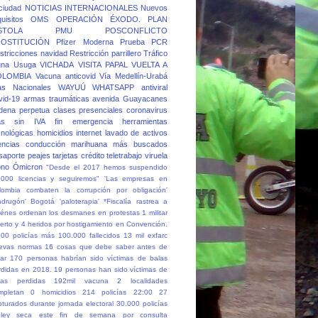
 ciudad
NOTICIAS INTERNACIONALES
Nuevos
quisitos
OMS
OPERACIÓN ÉXODO.
PLAN
STOLA
PMU
POSCONFLICTO
OSTITUCIÓN
Pfizer Moderna
Prueba PCR
stricciones navidad
Restricción parrillero
Tráfico
una
Usuga
VICHADA
VISITA PAPAL
VUELTA A
OLOMBIA
Vacuna anticovid
Vía Medellín-Urabá
as Nacionales
WAYUÚ
WHATSAPP
antiviral
vid-19
armas traumáticas
avenida Guayacanes
dena perpetua
clases presenciales
coronavirus
as sin IVA
fin emergencia
herramientas
cnológicas
homicidios
internet
lavado de activos
cencias conducción
marihuana
más buscados
saporte
peajes
tarjetas crédito
teletrabajo
viruela
no
Ómicron
"Desde el 2017 hemos suspendido
.000 licencias y seguiremos"
'Las empresas en
lombia combaten la corrupción por obligación'
adrugón' Bogotá
'paloterapia'
*Fiscalía rastrea a
iénes ordenan los desmanes en protestas
1 militar
erto y 4 heridos por hostigamiento en Convención.
500 policías más
100.000 fallecidos
13 mil exfarc
evas normas
16 cosas que debe saber antes de
ar
170 personas habrían sido víctimas de balas
rdidas en 2018.
19 personas han sido víctimas de
las perdidas
192mil vacuna
2 localidades
mpletan 0 homicidios
214 policías
22:00
27
pturados durante jornada electoral
30.000 policías
ley seca este fin de semana por consulta