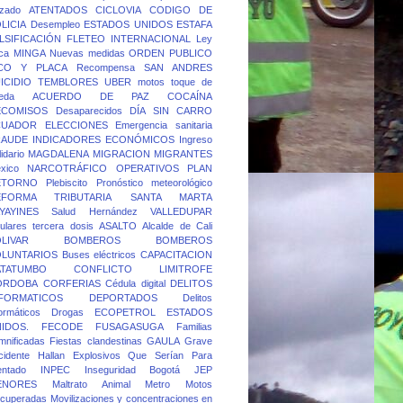
rzado
ATENTADOS
CICLOVIA
CODIGO DE
LICIA
Desempleo
ESTADOS UNIDOS
ESTAFA
LSIFICACIÓN
FLETEO
INTERNACIONAL
Ley
ca
MINGA
Nuevas medidas
ORDEN PUBLICO
ICO Y PLACA
Recompensa
SAN ANDRES
ICIDIO
TEMBLORES
UBER
motos
toque de
eda
ACUERDO DE PAZ
COCAÍNA
ECOMISOS
Desaparecidos
DÍA SIN CARRO
CUADOR
ELECCIONES
Emergencia sanitaria
RAUDE
INDICADORES ECONÓMICOS
Ingreso
idario
MAGDALENA
MIGRACION
MIGRANTES
xico
NARCOTRÁFICO
OPERATIVOS
PLAN
ETORNO
Plebiscito
Pronóstico meteorológico
EFORMA TRIBUTARIA
SANTA MARTA
YAYINES
Salud Hernández
VALLEDUPAR
lulares
tercera dosis
ASALTO
Alcalde de Cali
LIVAR
BOMBEROS
BOMBEROS
OLUNTARIOS
Buses eléctricos
CAPACITACION
ATATUMBO
CONFLICTO LIMITROFE
ORDOBA
CORFERIAS
Cédula digital
DELITOS
FORMATICOS
DEPORTADOS
Delitos
formáticos
Drogas
ECOPETROL
ESTADOS
IDOS.
FECODE
FUSAGASUGA
Familias
mnificadas
Fiestas clandestinas
GAULA
Grave
cidente
Hallan Explosivos Que Serían Para
entado
INPEC
Inseguridad Bogotá
JEP
ENORES
Maltrato Animal
Metro
Motos
cuperadas
Movilizaciones y concentraciones en