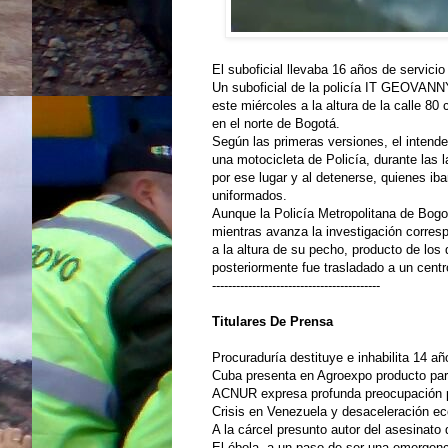
El suboficial llevaba 16 años de servicio 
Un suboficial de la policía IT GEOVANN
este miércoles a la altura de la calle 80
en el norte de Bogotá.
Según las primeras versiones, el intenden
una motocicleta de Policía, durante las l
por ese lugar y al detenerse, quienes ib
uniformados.
Aunque la Policía Metropolitana de Bogo
mientras avanza la investigación corresp
a la altura de su pecho, producto de los 
posteriormente fue trasladado a un centro
------------------------------------------
Titulares De Prensa
Procuraduría destituye e inhabilita 14 añ
Cuba presenta en Agroexpo producto par
ACNUR expresa profunda preocupación po
Crisis en Venezuela y desaceleración e
A la cárcel presunto autor del asesinato
El ébola, a un paso de ser una emergenci