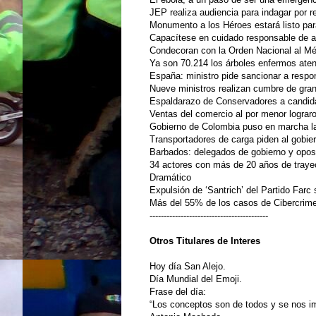
JEP realiza audiencia para indagar por 
Monumento a los Héroes estará listo para
Capacítese en cuidado responsable de 
Condecoran con la Orden Nacional al Mér
Ya son 70.214 los árboles enfermos ate
España: ministro pide sancionar a respo
Nueve ministros realizan cumbre de gra
Espaldarazo de Conservadores a candida
Ventas del comercio al por menor lograr
Gobierno de Colombia puso en marcha l
Transportadores de carga piden al gobie
Barbados: delegados de gobierno y opos
34 actores con más de 20 años de trayect
Dramático
Expulsión de ‘Santrich’ del Partido Farc
Más del 55% de los casos de Cibercrim
------------------------------------------
Otros Titulares de Interes
Hoy día San Alejo.
Día Mundial del Emoji.
Frase del día:
“Los conceptos son de todos y se nos im