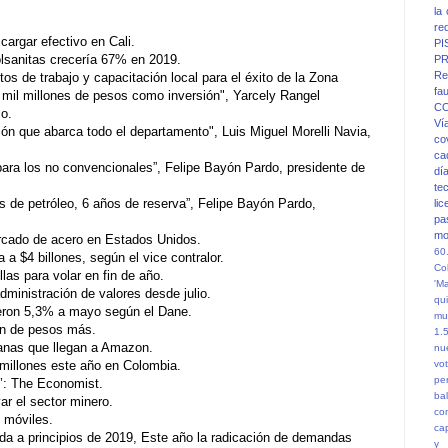
la
re
r cargar efectivo en Cali.
PI
olsanitas crecería 67% en 2019.
PR
Re
os de trabajo y capacitación local para el éxito de la Zona
fa
mil millones de pesos como inversión", Yarcely Rangel
C
co.
Ví
ión que abarca todo el departamento", Luis Miguel Morelli Navia,
co
ca
para los no convencionales”, Felipe Bayón Pardo, presidente de
dí
te
es de petróleo, 6 años de reserva”, Felipe Bayón Pardo,
li
pa
mo
ercado de acero en Estados Unidos.
60
 a $4 billones, según el vice contralor.
Co
las para volar en fin de año.
'M
ministración de valores desde julio.
qu
ieron 5,3% a mayo según el Dane.
mu
lón de pesos más.
1.
nas que llegan a Amazon.
nu
millones este año en Colombia.
vot
pe
ón’: The Economist.
ba
ar el sector minero.
co
 móviles.
ca
a a principios de 2019, Este año la radicación de demandas
y 