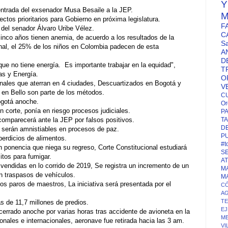
entrada del exsenador Musa Besaile a la JEP.
M
ctos prioritarios para Gobierno en próxima legislatura.
F
del senador Álvaro Uribe Vélez.
C
nco años tienen anemia, de acuerdo a los resultados de la
S
nal, el 25% de los niños en Colombia padecen de esta
A
D
ue no tiene energía. Es importante trabajar en la equidad",
T
as y Energía.
O
nales que aterran en 4 ciudades, Descuartizados en Bogotá y
V
en Bello son parte de los métodos.
C
ogotá anoche.
Or
 corte, ponía en riesgo procesos judiciales.
P
comparecerá ante la JEP por falsos positivos.
TA
D
o serán amnistiables en procesos de paz.
P
perdicios de alimentos.
#t
n ponencia que niega su regreso, Corte Constitucional estudiará
S
itos para fumigar.
A
vendidas en lo corrido de 2019, Se registra un incremento de un
M
n traspasos de vehículos.
M
os paros de maestros, La iniciativa será presentada por el
CÓ
A
T
s de 11,7 millones de predios.
EJ
errado anoche por varias horas tras accidente de avioneta en la
ME
ionales e internacionales, aeronave fue retirada hacia las 3 am.
VI