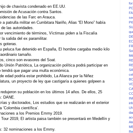
fo
 hijo de chavista condenado en EE.UU.
PO
Comisión de Acusación contra Santos.
FA
isidencias de las Farc en Arauca.
se
a patrulla militar en Cumbitara Nariño, Alias “El Mono” había
P
SU
 de las autoridades.
qu
por vencimiento de términos, Víctimas piden a la Fiscalía
D
 la salida del ex paramilitar.
E
s goteras.
F
u peluca fue detenido en España, El hombre cargaba medio kilo
Sol
raordinario tamaño.
Mé
os, cinco son evasores del Soat.
R
 Unión Patriótica, La organización política podrá participar en
R
SA
o tendrá que pagar una multa económica.
ce
de edad podría estar prohibido, La Alianza por la Niñez
BO
latura, un proyecto de ley que castigaría a quienes golpeen a
V
C
redujeron su población en los últimos 14 años. De ellos, 25
C
es: DANE.
IN
ías y doctorados, Los estudios que se realizarán en el exterior
in
 ‘Colombia científica’.
UN
da
inaciones a los Premios Emmy 2019.
ac
 Tour 2019, El artista paisa también se presentará en Medellín y
At
M
ds: 32 nominaciones a los Emmy.
Re