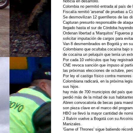
Noticia en desarrollo.
Colombia no permitió entrada al país de
Fiscalía remitió 'arsenal' de pruebas a 
Se desmovilizan 12 guerrilleros de las d
Capturan presunto responsable de ataque 
llegado hasta el sur de Córdoba huyendo
Ordenan libertad a 'Marquitos' Figueroa 
solicitar imputación de cargos para evitar
Van 8 desmembrados en Bogotá y en su
Colombiano que ocultaba cocaína bajo s
de cocaína un peluquín que tenía un ext
Por cada 10 vehículos que hay registrad
CNE revoca sanción que impuso al partido
las próximas elecciones de octubre, per
Por ley el castigo físico contra menores 
Colombiana radicará, en la próxima legis
sus hijos.
hay más de 700 municipios del país que 
perdió más de la mitad de sus habitant
Abren convocatoria de becas para maestr
son pieza clave en el marco del programa
HBO se llevó la mayor cantidad de nom
J Balvin vuelve a Bogotá con su Arcoíris
Manizales.
'Game of Thrones' sigue batiendo récor