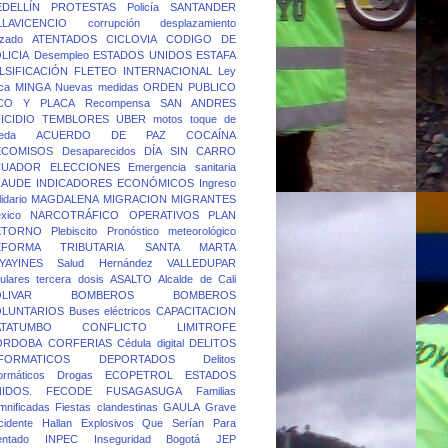
DELLÍN
PROTESTAS
Policía
SANTANDER
LLAVICENCIO
corrupción
desplazamiento
rzado
ATENTADOS
CICLOVIA
CODIGO DE
LICIA
Desempleo
ESTADOS UNIDOS
ESTAFA
LSIFICACIÓN
FLETEO
INTERNACIONAL
Ley
ca
MINGA
Nuevas medidas
ORDEN PUBLICO
ICO Y PLACA
Recompensa
SAN ANDRES
ICIDIO
TEMBLORES
UBER
motos
toque de
eda
ACUERDO DE PAZ
COCAÍNA
ECOMISOS
Desaparecidos
DÍA SIN CARRO
CUADOR
ELECCIONES
Emergencia sanitaria
RAUDE
INDICADORES ECONÓMICOS
Ingreso
idario
MAGDALENA
MIGRACION
MIGRANTES
xico
NARCOTRÁFICO
OPERATIVOS
PLAN
ETORNO
Plebiscito
Pronóstico meteorológico
EFORMA TRIBUTARIA
SANTA MARTA
YAYINES
Salud Hernández
VALLEDUPAR
lulares
tercera dosis
ASALTO
Alcalde de Cali
LIVAR
BOMBEROS
BOMBEROS
OLUNTARIOS
Buses eléctricos
CAPACITACION
ATATUMBO
CONFLICTO LIMITROFE
ORDOBA
CORFERIAS
Cédula digital
DELITOS
FORMATICOS
DEPORTADOS
Delitos
formáticos
Drogas
ECOPETROL
ESTADOS
IDOS.
FECODE
FUSAGASUGA
Familias
mnificadas
Fiestas clandestinas
GAULA
Grave
cidente
Hallan Explosivos Que Serían Para
entado
INPEC
Inseguridad Bogotá
JEP