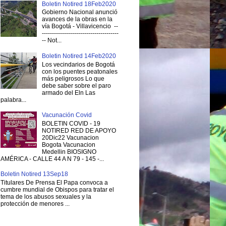
Boletin Notired 18Feb2020
Gobierno Nacional anunció
avances de la obras en la
vía Bogotá - Villavicencio --
--------------------------------------
-- Not...
Boletin Notired 14Feb2020
Los vecindarios de Bogotá
con los puentes peatonales
más peligrosos Lo que
debe saber sobre el paro
armado del Eln Las
palabra...
Vacunación Covid
BOLETIN COVID - 19
NOTIRED RED DE APOYO
20Dic22 Vacunacion
Bogota Vacunacion
Medellin BIOSIGNO
AMÉRICA - CALLE 44 A N 79 - 145 -...
Boletin Notired 13Sep18
Titulares De Prensa El Papa convoca a
cumbre mundial de Obispos para tratar el
tema de los abusos sexuales y la
protección de menores ...