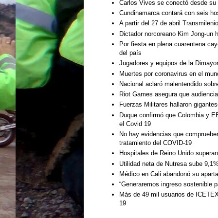
Carlos Vives se conectó desde su 
Cundinamarca contará con seis hos
A partir del 27 de abril Transmilen
Dictador norcoreano Kim Jong-un h
Por fiesta en plena cuarentena cay
del país
Jugadores y equipos de la Dimayor
Muertes por coronavirus en el mun
Nacional aclaró malentendido sobre
Riot Games asegura que audiencia 
Fuerzas Militares hallaron gigant
Duque confirmó que Colombia y EE
el Covid 19
No hay evidencias que comprueben e
tratamiento del COVID-19
Hospitales de Reino Unido superan
Utilidad neta de Nutresa sube 9,1
Médico en Cali abandonó su apart
“Generaremos ingreso sostenible pa
Más de 49 mil usuarios de ICETEX
19