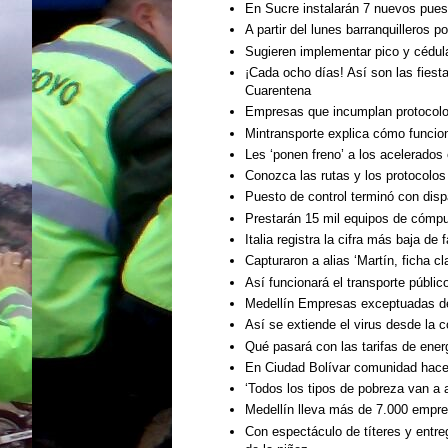
En Sucre instalarán 7 nuevos puest
A partir del lunes barranquilleros 
Sugieren implementar pico y cédul
¡Cada ocho días! Así son las fiest
Cuarentena
Empresas que incumplan protocolo 
Mintransporte explica cómo funcion
Les ‘ponen freno’ a los acelerado
Conozca las rutas y los protocolos
Puesto de control terminó con disp
Prestarán 15 mil equipos de cómput
Italia registra la cifra más baja de
Capturaron a alias ‘Martín, ficha c
Así funcionará el transporte públi
Medellín Empresas exceptuadas deb
Así se extiende el virus desde la c
Qué pasará con las tarifas de energ
En Ciudad Bolívar comunidad hace 
‘Todos los tipos de pobreza van a 
Medellín lleva más de 7.000 empre
Con espectáculo de títeres y entreg