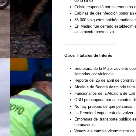
de la niñez
Celsia respondió por incrementos e
Cabinas de desinfección pondrían e
35.000 volquetas saldrán mañana c
En Madrid fue cerrado establecimi
aislamiento preventivo
------------------------------------------
Otros Titulares de
Interés
Secretaria de la Mujer advierte qu
llamadas por violencia
Reporte del 25 de abril de coronav
Alcaldía de Bogotá desmintió falta
Funcionarios de la Alcaldía de Ca
ONU preocupada por asesinatos de 
No hay pruebas de que personas 
La Premier League estudia volver e
Empresas del transporte público esp
coronavirus
Venezuela cambia viceministro de