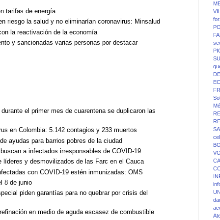
ME
n tarifas de energía
VI
fo
n riesgo la salud y no eliminarían coronavirus: Minsalud
PO
on la reactivación de la economía
FA
ento y sancionadas varias personas por destacar
se
P
SU
qu
D
E
F
Sol
Mé
e durante el primer mes de cuarentena se duplicaron las
R
R
SA
irus en Colombia: 5.142 contagios y 233 muertos
ce
 de ayudas para barrios pobres de la ciudad
BO
li buscan a infectados irresponsables de COVID-19
V
líderes y desmovilizados de las Farc en el Cauca
C
C
infectadas con COVID-19 estén inmunizadas: OMS
IN
l 8 de junio
in
ecial piden garantías para no quebrar por crisis del
UN
da
ac
 refinación en medio de aguda escasez de combustible
At