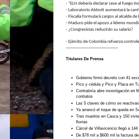
- “ELN debería declarar cese al fuego in
- Laboratorio Abbott aumentará la can
- Fiscalía formulará cargos al alcalde 
- Maduro pide el apoyo a líderes mundia
- ¿Congresistas reducirán su salario?
- Ejército de Colombia refuerza control
------------------------------------------
Titulares De Prensa
Gobierno firmó decreto con 41 exc
Pico y cédula y Pico y Placa en T
Contraloría abre investigación en
contratos
Las 5 claves de cómo se reactivará
Ya arrancó el toque de queda en S
Tres muertos en Cauca y 150 vivie
lluvias
Cárcel de Villavicencio llegó a 14
De $78 mil a $600 mil la factura de