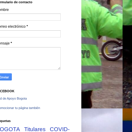
rmulario de contacto
ombre
rreo electrónico
*
ensaje
*
ACEBOOK
d de Apoyo Bogota
omocionar tu página también
iquetas
OGOTA
Titulares
COVID-