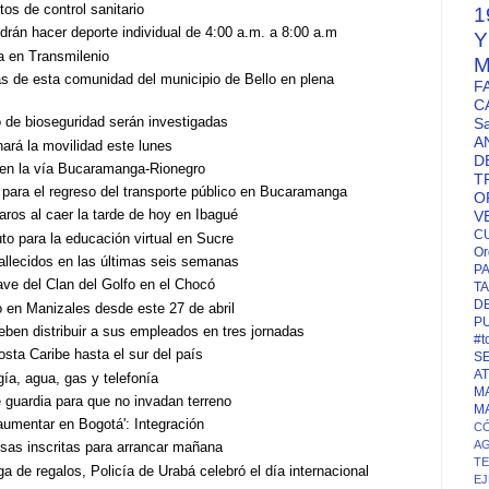
os de control sanitario
1
podrán hacer deporte individual de 4:00 a.m. a 8:00 a.m
a en Transmilenio
M
as de esta comunidad del municipio de Bello en plena
F
C
de bioseguridad serán investigadas
S
A
ará la movilidad este lunes
D
s en la vía Bucaramanga-Rionegro
T
 para el regreso del transporte público en Bucaramanga
O
aros al caer la tarde de hoy en Ibagué
V
C
o para la educación virtual en Sucre
Or
 fallecidos en las últimas seis semanas
P
lave del Clan del Golfo en el Chocó
TA
D
co en Manizales desde este 27 de abril
P
en distribuir a sus empleados en tres jornadas
#t
osta Caribe hasta el sur del país
S
A
ía, agua, gas y telefonía
M
guardia para que no invadan terreno
M
aumentar en Bogotá': Integración
CÓ
A
sas inscritas para arrancar mañana
T
a de regalos, Policía de Urabá celebró el día internacional
EJ