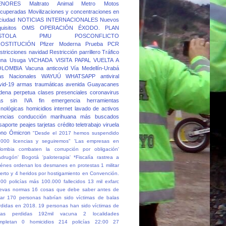
ENORES
Maltrato Animal
Metro
Motos
cuperadas
Movilizaciones y concentraciones en
 ciudad
NOTICIAS INTERNACIONALES
Nuevos
quisitos
OMS
OPERACIÓN ÉXODO.
PLAN
STOLA
PMU
POSCONFLICTO
OSTITUCIÓN
Pfizer Moderna
Prueba PCR
stricciones navidad
Restricción parrillero
Tráfico
una
Usuga
VICHADA
VISITA PAPAL
VUELTA A
OLOMBIA
Vacuna anticovid
Vía Medellín-Urabá
as Nacionales
WAYUÚ
WHATSAPP
antiviral
vid-19
armas traumáticas
avenida Guayacanes
dena perpetua
clases presenciales
coronavirus
as sin IVA
fin emergencia
herramientas
cnológicas
homicidios
internet
lavado de activos
cencias conducción
marihuana
más buscados
saporte
peajes
tarjetas crédito
teletrabajo
viruela
no
Ómicron
"Desde el 2017 hemos suspendido
.000 licencias y seguiremos"
'Las empresas en
lombia combaten la corrupción por obligación'
adrugón' Bogotá
'paloterapia'
*Fiscalía rastrea a
iénes ordenan los desmanes en protestas
1 militar
erto y 4 heridos por hostigamiento en Convención.
500 policías más
100.000 fallecidos
13 mil exfarc
evas normas
16 cosas que debe saber antes de
ar
170 personas habrían sido víctimas de balas
rdidas en 2018.
19 personas han sido víctimas de
las perdidas
192mil vacuna
2 localidades
mpletan 0 homicidios
214 policías
22:00
27