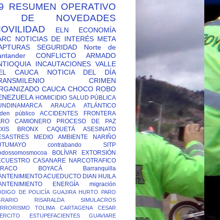
9
RESUMEN OPERATIVO
Y DE NOVEDADES
OVILIDAD
ELN
ECONOMÍA
ARC
NOTICIAS DE INTERÉS
META
APTURAS
SEGURIDAD
Norte de
antander
CONFLICTO ARMADO
NTIOQUIA
INCAUTACIONES
VALLE
EL CAUCA
NOTICIA DEL DÍA
RANSMILENIO
CRIMEN
RGANIZADO
CAUCA
CHOCO
ROBO
ENEZUELA
HOMICIDIO
SALUD PÚBLICA
UNDINAMARCA
ARAUCA
ATLÁNTICO
den público
ACCIDENTES
FRONTERA
ARO CAMIONERO
PROCESO DE PAZ
XIS
BRONX
CAQUETÁ
ASESINATO
ESASTRES
MEDIO AMBIENTE
NARIÑO
UTUMAYO
contrabando
SITP
odossomosmocoa
BOLÍVAR
EXTORSIÓN
ECUESTRO
CASANARE
NARCOTRAFICO
TRACO
BOYACÁ
Barranquilla
ANTENIMIENTO ACUEDUCTO
DIAN
HUILA
ANTENIMIENTO ENERGÍA
migración
DIGO DE POLICÍA
GUAJIRA
HURTO
PARO
GRARIO
RISARALDA
SIMULACROS
ERRORISMO
TOLIMA
CARTAGENA
CESAR
ERCITO
ESTUPEFACIENTES
GUAVIARE