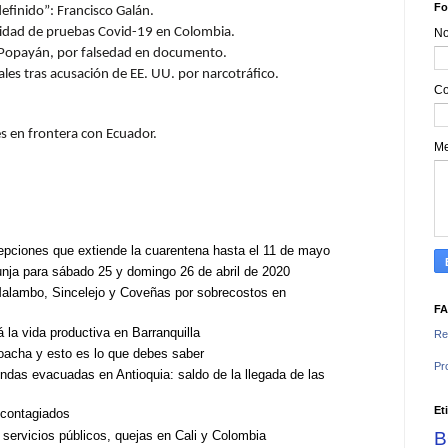
Fo
definido”: Francisco Galán.
tidad de pruebas Covid-19 en Colombia.
N
de Popayán, por falsedad en documento.
les tras acusación de EE. UU. por narcotráfico.
Co
es en frontera con Ecuador.
M
epciones que extiende la cuarentena hasta el 11 de mayo
unja para sábado 25 y domingo 26 de abril de 2020
 Malambo, Sincelejo y Coveñas por sobrecostos en
F
 la vida productiva en Barranquilla
Re
oacha y esto es lo que debes saber
Pr
ndas evacuadas en Antioquia: saldo de la llegada de las
Et
4 contagiados
 servicios públicos, quejas en Cali y Colombia
B