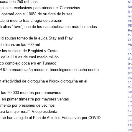
casa con 250 mil fans
M
Re
pitales exclusivos para atender el Coronavirus
la
io operará con el 100% de su flota de buses
re
abría muerto tras cirugía de corazón
PI
PR
ó alias ‘Tavo’, uno de los narcotraficantes más buscados
Re
fa
 disputan torneo de la eLiga Stay and Play
C
do alcanzan las 200 mil
Ví
co
 los sueldos de Braghieri y Costa
ca
de la LLA es de casi medio millón
dí
esco complejo cocalero en Tumaco
te
li
UU intercambiarán recursos tecnológicos en lucha contra
pa
mo
fectividad de cloroquina e hidroxicloroquina en el
60
Co
'M
 las 20.000 muertes por coronavirus
qu
% en primer trimestre por mayores ventas
mu
amento por presiones de vecinos
1.
nu
ra la mujer rural”: Vicepresidenta
vot
 se han acogido al Plan de Auxilios Educativos por COVID
pe
ba
co