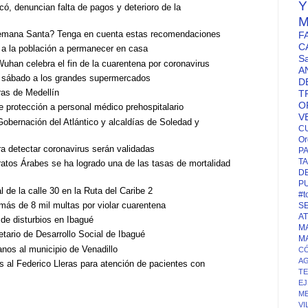
có, denuncian falta de pagos y deterioro de la
M
emana Santa? Tenga en cuenta estas recomendaciones
F
C
ar a la población a permanecer en casa
S
uhan celebra el fin de la cuarentena por coronavirus
A
e sábado a los grandes supermercados
D
ras de Medellín
T
O
de protección a personal médico prehospitalario
V
Gobernación del Atlántico y alcaldías de Soledad y
C
Or
a detectar coronavirus serán validadas
P
TA
ratos Árabes se ha logrado una de las tasas de mortalidad
D
P
l de la calle 30 en la Ruta del Caribe 2
#t
más de 8 mil multas por violar cuarentena
S
A
 de disturbios en Ibagué
M
etario de Desarrollo Social de Ibagué
M
anos al municipio de Venadillo
CÓ
A
al Federico Lleras para atención de pacientes con
T
EJ
ME
VI