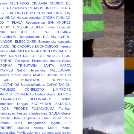
rzado
ATENTADOS
CICLOVIA
CODIGO DE
LICIA
Desempleo
ESTADOS UNIDOS
ESTAFA
LSIFICACIÓN
FLETEO
INTERNACIONAL
Ley
ca
MINGA
Nuevas medidas
ORDEN PUBLICO
ICO Y PLACA
Recompensa
SAN ANDRES
ICIDIO
TEMBLORES
UBER
motos
toque de
eda
ACUERDO DE PAZ
COCAÍNA
ECOMISOS
Desaparecidos
DÍA SIN CARRO
CUADOR
ELECCIONES
Emergencia sanitaria
RAUDE
INDICADORES ECONÓMICOS
Ingreso
idario
MAGDALENA
MIGRACION
MIGRANTES
xico
NARCOTRÁFICO
OPERATIVOS
PLAN
ETORNO
Plebiscito
Pronóstico meteorológico
EFORMA TRIBUTARIA
SANTA MARTA
YAYINES
Salud Hernández
VALLEDUPAR
lulares
tercera dosis
ASALTO
Alcalde de Cali
LIVAR
BOMBEROS
BOMBEROS
OLUNTARIOS
Buses eléctricos
CAPACITACION
ATATUMBO
CONFLICTO LIMITROFE
ORDOBA
CORFERIAS
Cédula digital
DELITOS
FORMATICOS
DEPORTADOS
Delitos
formáticos
Drogas
ECOPETROL
ESTADOS
IDOS.
FECODE
FUSAGASUGA
Familias
mnificadas
Fiestas clandestinas
GAULA
Grave
cidente
Hallan Explosivos Que Serían Para
entado
INPEC
Inseguridad Bogotá
JEP
ENORES
Maltrato Animal
Metro
Motos
cuperadas
Movilizaciones y concentraciones en