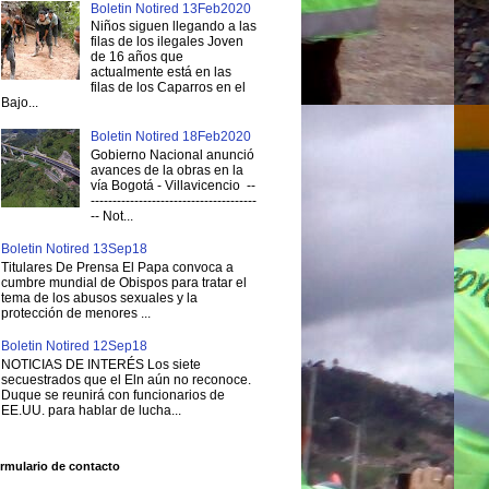
Boletin Notired 13Feb2020
Niños siguen llegando a las
filas de los ilegales Joven
de 16 años que
actualmente está en las
filas de los Caparros en el
Bajo...
Boletin Notired 18Feb2020
Gobierno Nacional anunció
avances de la obras en la
vía Bogotá - Villavicencio --
--------------------------------------
-- Not...
Boletin Notired 13Sep18
Titulares De Prensa El Papa convoca a
cumbre mundial de Obispos para tratar el
tema de los abusos sexuales y la
protección de menores ...
Boletin Notired 12Sep18
NOTICIAS DE INTERÉS Los siete
secuestrados que el Eln aún no reconoce.
Duque se reunirá con funcionarios de
EE.UU. para hablar de lucha...
rmulario de contacto