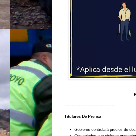
P
------------------------------------------
Titulares De Prensa
Gobierno controlará precios de doc
Contagiados que violaron cuarente