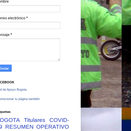
ombre
rreo electrónico
*
ensaje
*
ACEBOOK
d de Apoyo Bogota
omocionar tu página también
iquetas
OGOTA
Titulares
COVID-
9
RESUMEN OPERATIVO