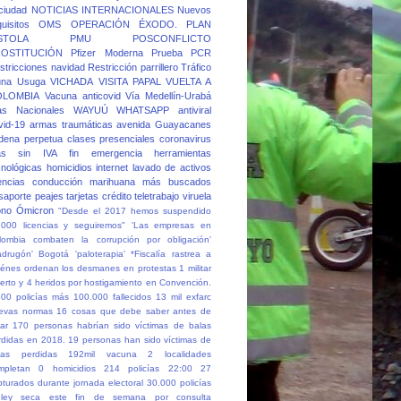
 ciudad
NOTICIAS INTERNACIONALES
Nuevos
quisitos
OMS
OPERACIÓN ÉXODO.
PLAN
STOLA
PMU
POSCONFLICTO
OSTITUCIÓN
Pfizer Moderna
Prueba PCR
stricciones navidad
Restricción parrillero
Tráfico
una
Usuga
VICHADA
VISITA PAPAL
VUELTA A
OLOMBIA
Vacuna anticovid
Vía Medellín-Urabá
as Nacionales
WAYUÚ
WHATSAPP
antiviral
vid-19
armas traumáticas
avenida Guayacanes
dena perpetua
clases presenciales
coronavirus
as sin IVA
fin emergencia
herramientas
cnológicas
homicidios
internet
lavado de activos
cencias conducción
marihuana
más buscados
saporte
peajes
tarjetas crédito
teletrabajo
viruela
no
Ómicron
"Desde el 2017 hemos suspendido
.000 licencias y seguiremos"
'Las empresas en
lombia combaten la corrupción por obligación'
adrugón' Bogotá
'paloterapia'
*Fiscalía rastrea a
iénes ordenan los desmanes en protestas
1 militar
erto y 4 heridos por hostigamiento en Convención.
500 policías más
100.000 fallecidos
13 mil exfarc
evas normas
16 cosas que debe saber antes de
ar
170 personas habrían sido víctimas de balas
rdidas en 2018.
19 personas han sido víctimas de
las perdidas
192mil vacuna
2 localidades
mpletan 0 homicidios
214 policías
22:00
27
pturados durante jornada electoral
30.000 policías
ley seca este fin de semana por consulta