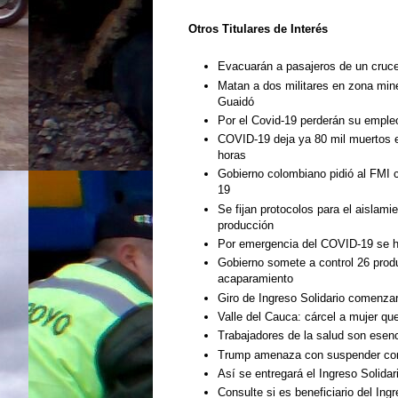
Otros Titulares de
Interés
Evacuarán a pasajeros de un crucer
Matan a dos militares en zona min
Guaidó
Por el Covid-19 perderán su emple
COVID-19 deja ya 80 mil muertos e
horas
Gobierno colombiano pidió al FMI c
19
Se fijan protocolos para el aislamie
producción
Por emergencia del COVID-19 se han
Gobierno somete a control 26 prod
acaparamiento
Giro de Ingreso Solidario comenzaro
Valle del Cauca: cárcel a mujer qu
Trabajadores de la salud son esenc
Trump amenaza con suspender con
Así se entregará el Ingreso Solidar
Consulte si es beneficiario del Ing