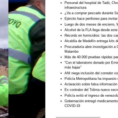
Personal del hospital de Tadó, Cho
infraestructura
¿Va a comprar pescado durante S
Ejército hace perifoneo para invit
Luego de dos meses de encierro, W
Alcohol de la FLA llega desde est
Récords en homicidios: las dos ca
Alcaldía de Medellín entrega kits 
Procuraduría abre investigación a 
Malambo
Más de 40.000 pruebas rápidas par
“Con el laboratorio donado por Emi
más bajas”
ANI niega inclusión del corredor via
Policía Metropolitana ha impuesto 
Aclaración sobre falsa información
Ex contralor del Tolima nuevo secr
Policía evitó el ingreso de venezol
Gobernación entregó medicamentos 
COVID-19
------------------------------------------