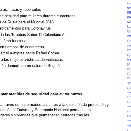
la
re
ras, frutas y tubérculos
PI
or localidad para mujeres durante cuarentena
PR
s de Rusia para el Mundial 2018
Re
fa
medicamentos para Coronavirus
C
 de las ‘Pruebas Saber 11 Calendario A’
Ví
y cómo funciona
co
ca
 en tiempos de cuarentena
dí
rcel a expresidente Rafael Correa
te
 a las mujeres víctimas de violencias
li
pa
ión domiciliaria en salud de Bogotá
mo
60
Co
'M
qu
mu
optar medidas de seguridad para evitar hurtos
1.
nu
a través de uniformados adscritos a la dirección de protección y
vot
otección al Turismo y Patrimonio Nacional permanecen
pe
lugares y viviendas que permanecen cerrados tras las
ba
co
ca
y 