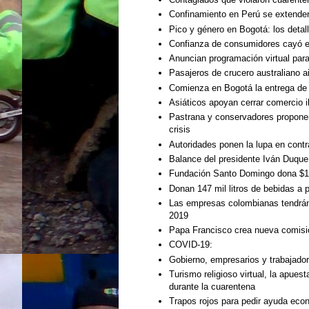
Confinamiento en Perú se extenderá
Pico y género en Bogotá: los deta
Confianza de consumidores cayó e
Anuncian programación virtual para
Pasajeros de crucero australiano 
Comienza en Bogotá la entrega de
Asiáticos apoyan cerrar comercio i
Pastrana y conservadores proponen 
crisis
Autoridades ponen la lupa en cont
Balance del presidente Iván Duque
Fundación Santo Domingo dona $10
Donan 147 mil litros de bebidas a 
Las empresas colombianas tendrán 
2019
Papa Francisco crea nueva comisió
COVID-19:
Gobierno, empresarios y trabajador
Turismo religioso virtual, la apues
durante la cuarentena
Trapos rojos para pedir ayuda eco