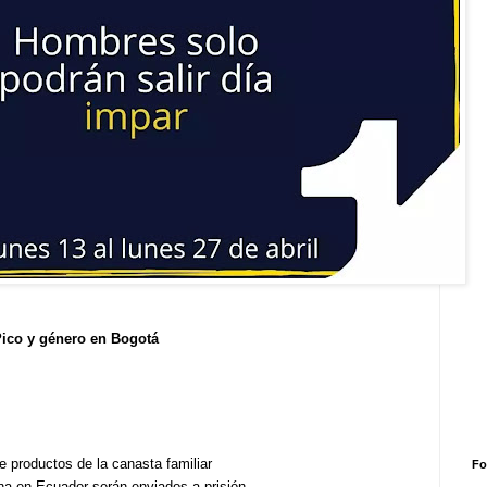
ico y género en Bogotá
e productos de la canasta familiar
Fo
na en Ecuador serán enviados a prisión