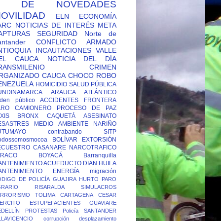
Y DE NOVEDADES
OVILIDAD
ELN
ECONOMÍA
ARC
NOTICIAS DE INTERÉS
META
APTURAS
SEGURIDAD
Norte de
antander
CONFLICTO ARMADO
NTIOQUIA
INCAUTACIONES
VALLE
EL CAUCA
NOTICIA DEL DÍA
RANSMILENIO
CRIMEN
RGANIZADO
CAUCA
CHOCO
ROBO
ENEZUELA
HOMICIDIO
SALUD PÚBLICA
UNDINAMARCA
ARAUCA
ATLÁNTICO
den público
ACCIDENTES
FRONTERA
ARO CAMIONERO
PROCESO DE PAZ
XIS
BRONX
CAQUETÁ
ASESINATO
ESASTRES
MEDIO AMBIENTE
NARIÑO
UTUMAYO
contrabando
SITP
odossomosmocoa
BOLÍVAR
EXTORSIÓN
ECUESTRO
CASANARE
NARCOTRAFICO
TRACO
BOYACÁ
Barranquilla
ANTENIMIENTO ACUEDUCTO
DIAN
HUILA
ANTENIMIENTO ENERGÍA
migración
DIGO DE POLICÍA
GUAJIRA
HURTO
PARO
GRARIO
RISARALDA
SIMULACROS
ERRORISMO
TOLIMA
CARTAGENA
CESAR
ERCITO
ESTUPEFACIENTES
GUAVIARE
DELLÍN
PROTESTAS
Policía
SANTANDER
LLAVICENCIO
corrupción
desplazamiento