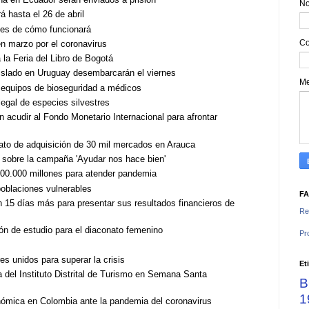
N
 hasta el 26 de abril
lles de cómo funcionará
Co
n marzo por el coronavirus
 la Feria del Libro de Bogotá
aislado en Uruguay desembarcarán el viernes
M
 equipos de bioseguridad a médicos
legal de especies silvestres
acudir al Fondo Monetario Internacional para afrontar
rato de adquisición de 30 mil mercados en Arauca
 sobre la campaña 'Ayudar nos hace bien'
0.000 millones para atender pandemia
poblaciones vulnerables
F
15 días más para presentar sus resultados financieros de
Re
n de estudio para el diaconato femenino
Pr
es unidos para superar la crisis
Et
ta del Instituto Distrital de Turismo en Semana Santa
B
1
nómica en Colombia ante la pandemia del coronavirus