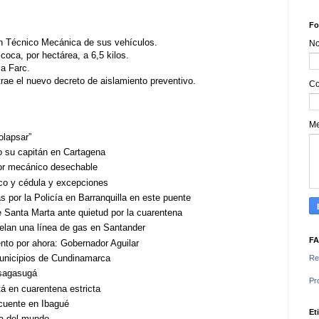
Fo
ión Técnico Mecánica de sus vehículos.
N
coca, por hectárea, a 6,5 kilos.
 a Farc.
ae el nuevo decreto de aislamiento preventivo.
Co
M
olapsar”
o su capitán en Cartagena
dor mecánico desechable
ico y cédula y excepciones
 por la Policía en Barranquilla en este puente
e Santa Marta ante quietud por la cuarentena
elan una línea de gas en Santander
F
nto por ahora: Gobernador Aguilar
unicipios de Cundinamarca
Re
usagasugá
Pr
á en cuarentena estricta
cuente en Ibagué
Et
na del mundo