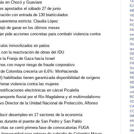
T
más en Chocó y Guaviare
EJ
es apostados el sábado 27 de junio
ME
ación con entrada de 130 biarticulados
VI
fo
uarentena estricta: Claudia López
PO
dejó de ganar en los últimos meses
FA
er pide acciones concretas para combatir violencia contra
se
P
SU
culos inmovilizados en patios
qu
con la reactivación de obras del IDU
D
 la Franja de Gaza hacia Israel
E
F
nos con mayor riesgo de fraude corporativo
Sol
o de Colombia crecería un 6,6%: MinHacienda
Mé
) habilitadas tienen garantizada disponibilidad de oxígeno
R
R
renar violencia contra las mujeres
SA
notificaciones electrónicas en cárcel Picaleña
ce
transporte fluvial por el Río Magdalena y el multimodalismo
BO
V
o Director de la Unidad Nacional de Protección, Alfonso
C
C
educir desempleo en 17 sectores de la economía
IN
in
eras durante el puente de San Pedro y San Pablo
UN
critas se cerró primera fase de convocatorias FUGA
da
bioseguridad para entrega de subsidio de Colombia Mayor