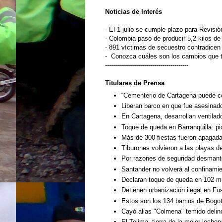
Noticias de
Interés
- El 1 julio se cumple plazo para Revis
-
Colombia pasó de producir 5,2 kilos de 
- 891 víctimas de secuestro contradicen
-
Conozca cuáles son los cambios que tr
------------------------------------------
Titulares de
Prensa
“Cementerio de Cartagena puede c
Liberan barco en que fue asesinad
En Cartagena, desarrollan ventila
Toque de queda en Barranquilla: p
Más de 300 fiestas fueron apagadas
Tiburones volvieron a las playas d
Por razones de seguridad desmant
Santander no volverá al confinamie
Declaran toque de queda en 102 m
Detienen urbanización ilegal en F
Estos son los 134 barrios de Bogot
Cayó alias "Colmena" temido delin
El Tolima, tierra de la mejor lecho