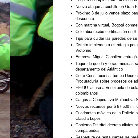
Nuevo ataque a cuchillo en Gran B
Próximo 3 de julio vence plazo pa
descuento
Con marcha virtual, Bogotá conmem
Colombia recibe certificación en 
Tips para cuidar las paredes de su
Distrito implementa estrategia par
Victorino
Empresa Miguel Caballero entregó
Toque de queda y otras medidas san
departamento del Atlántico
Corte Constitucional tumba Decreto 
Procuraduría sobre procesos de a
EE.UU. acusa a Venezuela de cola
colombianos
Cargos a Cooperativa Multiactiva 
Nuevos recursos por $ 97.500 mill
Cuadrantes móviles de la Policía p
Claudia López
Gobierno Distrital decreta alivios
comparendos
Reapertura de restaurantes se hará