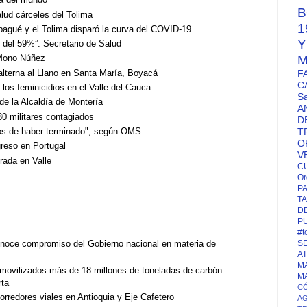
B
alud cárceles del Tolima
1
Ibagué y el Tolima disparó la curva del COVID-19
del 59%”: Secretario de Salud
M
 Mono Núñez
alterna al Llano en Santa María, Boyacá
F
C
los feminicidios en el Valle del Cauca
S
de la Alcaldía de Montería
A
30 militares contagiados
D
jos de haber terminado", según OMS
T
O
greso en Portugal
V
trada en Valle
C
Or
P
TA
D
P
#t
onoce compromiso del Gobierno nacional en materia de
S
A
M
movilizados más de 18 millones de toneladas de carbón
M
rta
CÓ
orredores viales en Antioquia y Eje Cafetero
A