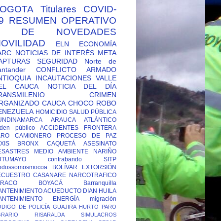
OGOTA
Titulares
COVID-
9
RESUMEN OPERATIVO
Y DE NOVEDADES
OVILIDAD
ELN
ECONOMÍA
ARC
NOTICIAS DE INTERÉS
META
APTURAS
SEGURIDAD
Norte de
antander
CONFLICTO ARMADO
NTIOQUIA
INCAUTACIONES
VALLE
EL CAUCA
NOTICIA DEL DÍA
RANSMILENIO
CRIMEN
RGANIZADO
CAUCA
CHOCO
ROBO
ENEZUELA
HOMICIDIO
SALUD PÚBLICA
UNDINAMARCA
ARAUCA
ATLÁNTICO
den público
ACCIDENTES
FRONTERA
ARO CAMIONERO
PROCESO DE PAZ
XIS
BRONX
CAQUETÁ
ASESINATO
ESASTRES
MEDIO AMBIENTE
NARIÑO
UTUMAYO
contrabando
SITP
odossomosmocoa
BOLÍVAR
EXTORSIÓN
ECUESTRO
CASANARE
NARCOTRAFICO
TRACO
BOYACÁ
Barranquilla
ANTENIMIENTO ACUEDUCTO
DIAN
HUILA
ANTENIMIENTO ENERGÍA
migración
DIGO DE POLICÍA
GUAJIRA
HURTO
PARO
GRARIO
RISARALDA
SIMULACROS