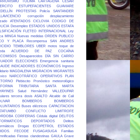
ERRORISMO
TOLIMA
CARTAGENA
CESAR
ERCITO
ESTUPEFACIENTES
GUAVIARE
DELLÍN
PROTESTAS
Policía
SANTANDER
LLAVICENCIO
corrupción
desplazamiento
rzado
ATENTADOS
CICLOVIA
CODIGO DE
LICIA
Desempleo
ESTADOS UNIDOS
ESTAFA
LSIFICACIÓN
FLETEO
INTERNACIONAL
Ley
ca
MINGA
Nuevas medidas
ORDEN PUBLICO
ICO Y PLACA
Recompensa
SAN ANDRES
ICIDIO
TEMBLORES
UBER
motos
toque de
eda
ACUERDO DE PAZ
COCAÍNA
ECOMISOS
Desaparecidos
DÍA SIN CARRO
CUADOR
ELECCIONES
Emergencia sanitaria
RAUDE
INDICADORES ECONÓMICOS
Ingreso
idario
MAGDALENA
MIGRACION
MIGRANTES
xico
NARCOTRÁFICO
OPERATIVOS
PLAN
ETORNO
Plebiscito
Pronóstico meteorológico
EFORMA TRIBUTARIA
SANTA MARTA
YAYINES
Salud Hernández
VALLEDUPAR
lulares
tercera dosis
ASALTO
Alcalde de Cali
LIVAR
BOMBEROS
BOMBEROS
OLUNTARIOS
Buses eléctricos
CAPACITACION
ATATUMBO
CONFLICTO LIMITROFE
ORDOBA
CORFERIAS
Cédula digital
DELITOS
FORMATICOS
DEPORTADOS
Delitos
formáticos
Drogas
ECOPETROL
ESTADOS
IDOS.
FECODE
FUSAGASUGA
Familias
mnificadas
Fiestas clandestinas
GAULA
Grave