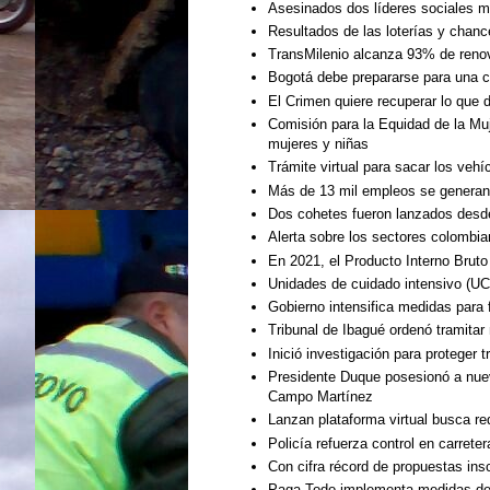
Asesinados dos líderes sociales 
Resultados de las loterías y chanc
TransMilenio alcanza 93% de renov
Bogotá debe prepararse para una c
El Crimen quiere recuperar lo que 
Comisión para la Equidad de la Muj
mujeres y niñas
Trámite virtual para sacar los vehí
Más de 13 mil empleos se generan 
Dos cohetes fueron lanzados desde
Alerta sobre los sectores colombia
En 2021, el Producto Interno Brut
Unidades de cuidado intensivo (UCI
Gobierno intensifica medidas para f
Tribunal de Ibagué ordenó tramitar 
Inició investigación para proteger 
Presidente Duque posesionó a nuev
Campo Martínez
Lanzan plataforma virtual busca r
Policía refuerza control en carret
Con cifra récord de propuestas ins
Paga Todo implementa medidas de 