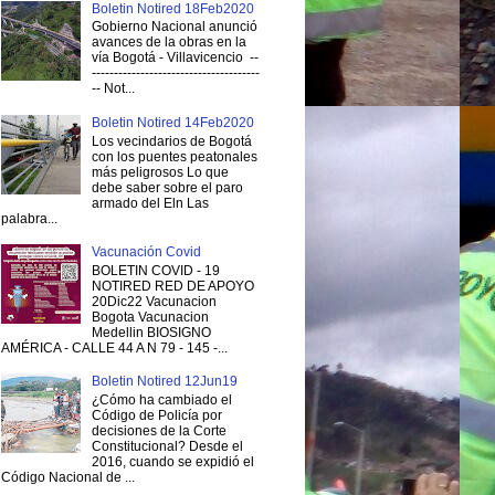
Boletin Notired 18Feb2020
Gobierno Nacional anunció
avances de la obras en la
vía Bogotá - Villavicencio --
--------------------------------------
-- Not...
Boletin Notired 14Feb2020
Los vecindarios de Bogotá
con los puentes peatonales
más peligrosos Lo que
debe saber sobre el paro
armado del Eln Las
palabra...
Vacunación Covid
BOLETIN COVID - 19
NOTIRED RED DE APOYO
20Dic22 Vacunacion
Bogota Vacunacion
Medellin BIOSIGNO
AMÉRICA - CALLE 44 A N 79 - 145 -...
Boletin Notired 12Jun19
¿Cómo ha cambiado el
Código de Policía por
decisiones de la Corte
Constitucional? Desde el
2016, cuando se expidió el
Código Nacional de ...