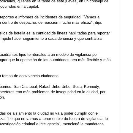
policiales, quienes en la tarde de este jueves, en un consejo de
ocurridos en la capital.
 reportes e informes de incidentes de seguridad. "Vamos a
n centro de despacho, de reacción mucho más eficaz", dijo.
los de botella es la cantidad de líneas habilitadas para reportar
impide hacer seguimiento a cada denuncia y que centralizar
uadrantes fijos territoriales a un modelo de vigilancia por
ograr que la operación de las autoridades sea más flexible y más
en temas de convivencia ciudadana.
 barrios. San Cristobal, Rafael Uribe Uribe, Bosa, Kennedy,
 sectores con más problemas de inseguridad en la ciudad, por
ón.
as de aislamiento la ciudad no va a poder cumplir con el
za. "Lo que no vamos a tener en pie de fuerza de vigilancia, lo
estigación criminal e inteligencia", mencionó la mandataria.