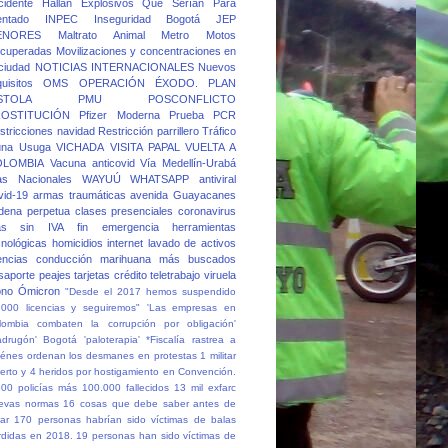
cidente
Hallan Explosivos Que Serían Para
entado
INPEC
Inseguridad Bogotá
JEP
ENORES
Maltrato Animal
Metro
Motos
cuperadas
Movilizaciones y concentraciones en
 ciudad
NOTICIAS INTERNACIONALES
Nuevos
quisitos
OMS
OPERACIÓN ÉXODO.
PLAN
STOLA
PMU
POSCONFLICTO
OSTITUCIÓN
Pfizer Moderna
Prueba PCR
stricciones navidad
Restricción parrillero
Tráfico
una
Usuga
VICHADA
VISITA PAPAL
VUELTA A
OLOMBIA
Vacuna anticovid
Vía Medellín-Urabá
as Nacionales
WAYUÚ
WHATSAPP
antiviral
vid-19
armas traumáticas
avenida Guayacanes
dena perpetua
clases presenciales
coronavirus
as sin IVA
fin emergencia
herramientas
cnológicas
homicidios
internet
lavado de activos
cencias conducción
marihuana
más buscados
saporte
peajes
tarjetas crédito
teletrabajo
viruela
no
Ómicron
"Desde el 2017 hemos suspendido
.000 licencias y seguiremos"
'Las empresas en
lombia combaten la corrupción por obligación'
adrugón' Bogotá
'paloterapia'
*Fiscalía rastrea a
iénes ordenan los desmanes en protestas
1 militar
erto y 4 heridos por hostigamiento en Convención.
500 policías más
100.000 fallecidos
13 mil exfarc
evas normas
16 cosas que debe saber antes de
ar
170 personas habrían sido víctimas de balas
rdidas en 2018.
19 personas han sido víctimas de