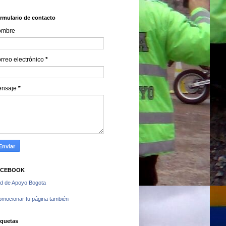
rmulario de contacto
ombre
rreo electrónico
*
ensaje
*
ACEBOOK
d de Apoyo Bogota
omocionar tu página también
iquetas