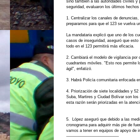
sino también a las autoridades civiles y 
seguridad, evaluaron los últimos hechos 
1. Centralizar los canales de denuncias,
prepararnos para que el 123 se vuelva u
La mandataria explicó que uno de los cuel
casos de inseguridad, aseguró que esto 
todo en el 123 permitirá más eficacia.
2. Cambiará el modelo de vigilancia por c
cuadrantes móviles. "Esto nos permite l
ágil", enfatizó.
3. Habrá Policía comunitaria enfocada 
4. Priorización de siete localidades y 52
Suba, Martires y Ciudad Bolívar son los
esta razón serán priorizadas en la atenci
5. López aseguró que debido a las medid
cronograma para adquirir más pie de fuer
vamos a tener en equipos de apoyo de inv
------------------------------------------