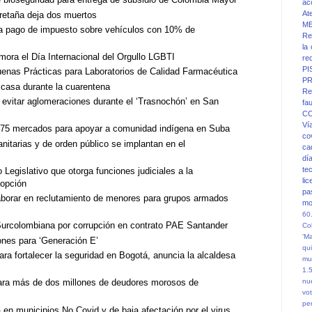
ac
At
retaña deja dos muertos
M
ra pago de impuesto sobre vehículos con 10% de
Re
la
ora el Día Internacional del Orgullo LGBTI
re
PI
Buenas Prácticas para Laboratorios de Calidad Farmacéutica
PR
 casa durante la cuarentena
Re
a evitar aglomeraciones durante el ‘Trasnochón’ en San
fa
C
Ví
 75 mercados para apoyar a comunidad indígena en Suba
co
itarias y de orden público se implantan en el
ca
dí
te
Legislativo que otorga funciones judiciales a la
li
dopción
pa
borar en reclutamiento de menores para grupos armados
mo
60
Surcolombiana por corrupción en contrato PAE Santander
Co
'M
ones para ‘Generación E’
qu
ara fortalecer la seguridad en Bogotá, anuncia la alcaldesa
mu
1.
nu
 para más de dos millones de deudores morosos de
vot
pe
 en municipios No Covid y de baja afectación por el virus