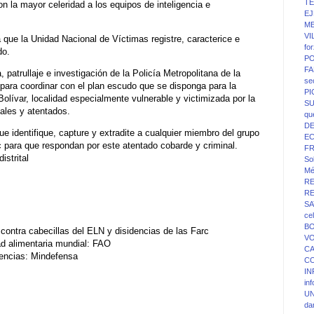
T
on la mayor celeridad a los equipos de inteligencia e
EJ
ME
VI
 que la Unidad Nacional de Víctimas registre, caracterice e
fo
do.
PO
FA
, patrullaje e investigación de la Policía Metropolitana de la
se
para coordinar con el plan escudo que se disponga para la
P
Bolívar, localidad especialmente vulnerable y victimizada por la
SU
ales y atentados.
qu
D
ue identifique, capture y extradite a cualquier miembro del grupo
E
rc para que respondan por este atentado cobarde y criminal.
F
istrital
Sol
Mé
R
R
SA
ce
BO
 contra cabecillas del ELN y disidencias de las Farc
V
ad alimentaria mundial: FAO
C
dencias: Mindefensa
C
IN
in
UN
da