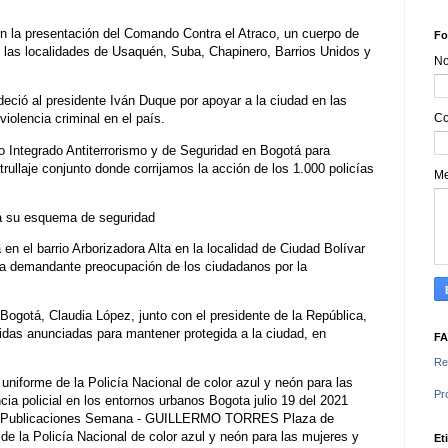
n la presentación del Comando Contra el Atraco, un cuerpo de
Fo
en las localidades de Usaquén, Suba, Chapinero, Barrios Unidos y
N
deció al presidente Iván Duque por apoyar a la ciudad en las
Co
violencia criminal en el país.
o Integrado Antiterrorismo y de Seguridad en Bogotá para
trullaje conjunto donde corrijamos la acción de los 1.000 policías
M
á su esquema de seguridad
 en el barrio Arborizadora Alta en la localidad de Ciudad Bolívar
la demandante preocupación de los ciudadanos por la
 Bogotá, Claudia López, junto con el presidente de la República,
das anunciadas para mantener protegida a la ciudad, en
F
Re
uniforme de la Policía Nacional de color azul y neón para las
Pr
ia policial en los entornos urbanos Bogota julio 19 del 2021
a© Publicaciones Semana - GUILLERMO TORRES Plaza de
de la Policía Nacional de color azul y neón para las mujeres y
Et