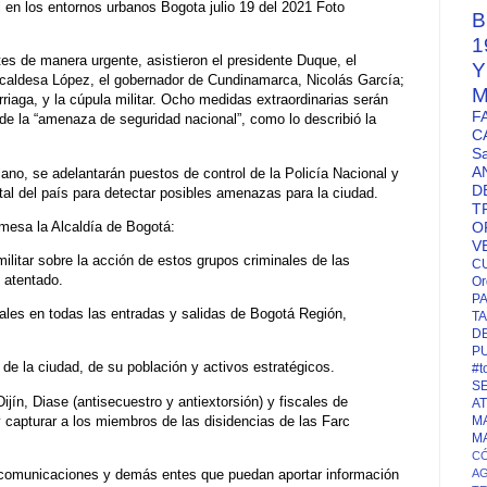
l en los entornos urbanos Bogota julio 19 del 2021 Foto
B
1
es de manera urgente, asistieron el presidente Duque, el
lcaldesa López, el gobernador de Cundinamarca, Nicolás García;
M
riaga, y la cúpula militar. Ocho medidas extraordinarias serán
F
de la “amenaza de seguridad nacional”, como lo describió la
C
S
A
ano, se adelantarán puestos de control de la Policía Nacional y
D
ital del país para detectar posibles amenazas para la ciudad.
T
mesa la Alcaldía de Bogotá:
O
V
militar sobre la acción de estos grupos criminales de las
C
 atentado.
Or
P
ciales en todas las entradas y salidas de Bogotá Región,
TA
D
P
de la ciudad, de su población y activos estratégicos.
#t
S
ijín, Diase (antisecuestro y antiextorsión) y fiscales de
A
 capturar a los miembros de las disidencias de las Farc
M
M
CÓ
ecomunicaciones y demás entes que puedan aportar información
A