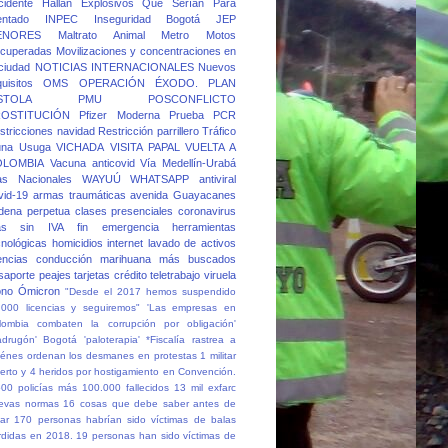
cidente
Hallan Explosivos Que Serían Para
entado
INPEC
Inseguridad Bogotá
JEP
ENORES
Maltrato Animal
Metro
Motos
cuperadas
Movilizaciones y concentraciones en
 ciudad
NOTICIAS INTERNACIONALES
Nuevos
quisitos
OMS
OPERACIÓN ÉXODO.
PLAN
STOLA
PMU
POSCONFLICTO
OSTITUCIÓN
Pfizer Moderna
Prueba PCR
stricciones navidad
Restricción parrillero
Tráfico
una
Usuga
VICHADA
VISITA PAPAL
VUELTA A
OLOMBIA
Vacuna anticovid
Vía Medellín-Urabá
as Nacionales
WAYUÚ
WHATSAPP
antiviral
vid-19
armas traumáticas
avenida Guayacanes
dena perpetua
clases presenciales
coronavirus
as sin IVA
fin emergencia
herramientas
cnológicas
homicidios
internet
lavado de activos
cencias conducción
marihuana
más buscados
saporte
peajes
tarjetas crédito
teletrabajo
viruela
no
Ómicron
"Desde el 2017 hemos suspendido
.000 licencias y seguiremos"
'Las empresas en
lombia combaten la corrupción por obligación'
adrugón' Bogotá
'paloterapia'
*Fiscalía rastrea a
iénes ordenan los desmanes en protestas
1 militar
erto y 4 heridos por hostigamiento en Convención.
500 policías más
100.000 fallecidos
13 mil exfarc
evas normas
16 cosas que debe saber antes de
ar
170 personas habrían sido víctimas de balas
rdidas en 2018.
19 personas han sido víctimas de