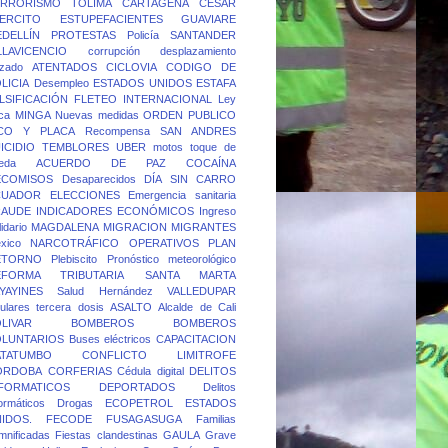
ERRORISMO
TOLIMA
CARTAGENA
CESAR
ERCITO
ESTUPEFACIENTES
GUAVIARE
DELLÍN
PROTESTAS
Policía
SANTANDER
LLAVICENCIO
corrupción
desplazamiento
rzado
ATENTADOS
CICLOVIA
CODIGO DE
LICIA
Desempleo
ESTADOS UNIDOS
ESTAFA
LSIFICACIÓN
FLETEO
INTERNACIONAL
Ley
ca
MINGA
Nuevas medidas
ORDEN PUBLICO
ICO Y PLACA
Recompensa
SAN ANDRES
ICIDIO
TEMBLORES
UBER
motos
toque de
eda
ACUERDO DE PAZ
COCAÍNA
ECOMISOS
Desaparecidos
DÍA SIN CARRO
CUADOR
ELECCIONES
Emergencia sanitaria
RAUDE
INDICADORES ECONÓMICOS
Ingreso
idario
MAGDALENA
MIGRACION
MIGRANTES
xico
NARCOTRÁFICO
OPERATIVOS
PLAN
ETORNO
Plebiscito
Pronóstico meteorológico
EFORMA TRIBUTARIA
SANTA MARTA
YAYINES
Salud Hernández
VALLEDUPAR
lulares
tercera dosis
ASALTO
Alcalde de Cali
LIVAR
BOMBEROS
BOMBEROS
OLUNTARIOS
Buses eléctricos
CAPACITACION
ATATUMBO
CONFLICTO LIMITROFE
ORDOBA
CORFERIAS
Cédula digital
DELITOS
FORMATICOS
DEPORTADOS
Delitos
formáticos
Drogas
ECOPETROL
ESTADOS
IDOS.
FECODE
FUSAGASUGA
Familias
mnificadas
Fiestas clandestinas
GAULA
Grave