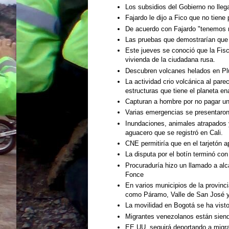
Los subsidios del Gobierno no lleg
Fajardo le dijo a Fico que no tien
De acuerdo con Fajardo "tenemos 
Las pruebas que demostrarían que 
Este jueves se conoció que la Fisc
vivienda de la ciudadana rusa.
Descubren volcanes helados en Plu
La actividad crio volcánica al pare
estructuras que tiene el planeta en
Capturan a hombre por no pagar u
Varias emergencias se presentaron 
Inundaciones, animales atrapados y
aguacero que se registró en Cali.
CNE permitiría que en el tarjetón 
La disputa por el botín terminó con
Procuraduría hizo un llamado a alc
Fonce
En varios municipios de la provin
como Páramo, Valle de San José y
La movilidad en Bogotá se ha visto
Migrantes venezolanos están sien
EE.UU. seguirá deportando a migran