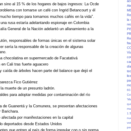
ac
an sino al 15 % de los hogares de bajos ingresos: La Ocde
At
e problema con tomarse un café con Ingrid Betancourt y él
M
Re
mucho tiempo para tomarnos muchos cafés en la vida".
la
una rusa estaría adelantando espionaje en Colombia
re
alía General de la Nación adelantó un allanamiento a la
PI
PR
Re
tón, responsables de formas únicas en el sistema solar
fa
cer sería la responsable de la creación de algunas
C
ano.
Ví
co
na chocolatina en supermercado de Facatativá
ca
en Cali tras fuerte aguacero
dí
 caída de árboles hacen parte del balance que dejó el
te
li
pa
aparezca Fico Gutiérrez
mo
 la muerte de un presunto ladrón.
60
aldes para adoptar medidas por contaminación del río
Co
'M
qu
cia de Guanentá y la Comunera, se presentan afectaciones
mu
 Barichara.
1.
 afectada por manifestaciones en la capital
nu
vot
do deportados desde Estados Unidos
pe
tes que entren al país de forma irregular con o sin norma