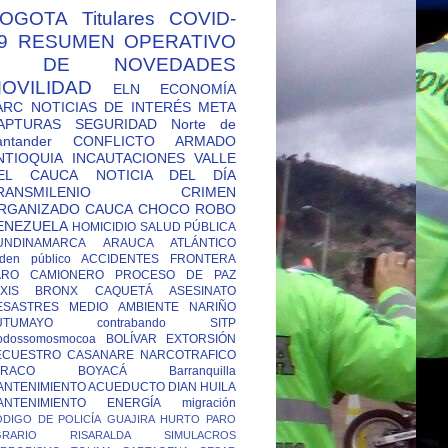
OGOTA
Titulares
COVID-
9
RESUMEN OPERATIVO
Y DE NOVEDADES
OVILIDAD
ELN
ECONOMÍA
ARC
NOTICIAS DE INTERÉS
META
APTURAS
SEGURIDAD
Norte de
antander
CONFLICTO ARMADO
NTIOQUIA
INCAUTACIONES
VALLE
EL CAUCA
NOTICIA DEL DÍA
RANSMILENIO
CRIMEN
RGANIZADO
CAUCA
CHOCO
ROBO
ENEZUELA
HOMICIDIO
SALUD PÚBLICA
UNDINAMARCA
ARAUCA
ATLÁNTICO
den público
ACCIDENTES
FRONTERA
ARO CAMIONERO
PROCESO DE PAZ
XIS
BRONX
CAQUETÁ
ASESINATO
ESASTRES
MEDIO AMBIENTE
NARIÑO
UTUMAYO
contrabando
SITP
odossomosmocoa
BOLÍVAR
EXTORSIÓN
ECUESTRO
CASANARE
NARCOTRAFICO
TRACO
BOYACÁ
Barranquilla
ANTENIMIENTO ACUEDUCTO
DIAN
HUILA
ANTENIMIENTO ENERGÍA
migración
DIGO DE POLICÍA
GUAJIRA
HURTO
PARO
GRARIO
RISARALDA
SIMULACROS