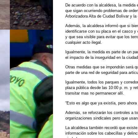
De acuerdo con la alcaldesa, la medida em
que sigan ocurriendo problemas de orden 
Arborizadora Alta de Ciudad Bolívar y la 
Además, la alcaldesa informó que si bien
identificarse con su placa en el casco 
y que sea visible para evitar que los terr
cualquier acto ilegal.
Igualmente, la medida es parte de un pa
el impacto de la inseguridad en la ciudad
Otras medidas que se impondrán será qu
parte de una red de seguridad para articu
Igualmente, todos los parques y corredor
plaza pública desde las 10:00 p. m. y re
transitar mas no permanecer allí.
“Esto es algo que ya existía, pero ahora 
Además, se reforzarán los controles a t
organizaciones sindicales pero que usan
La alcaldesa también recordó que exist
información sobre los cabecillas y delin