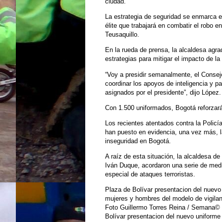
ciudad.
La estrategia de seguridad se enmarca e
élite que trabajará en combatir el robo 
Teusaquillo.
En la rueda de prensa, la alcaldesa agra
estrategias para mitigar el impacto de la 
“Voy a presidir semanalmente, el Consej
coordinar los apoyos de inteligencia y pa
asignados por el presidente”, dijo López.
Con 1.500 uniformados, Bogotá reforzar
Los recientes atentados contra la Policía
han puesto en evidencia, una vez más, 
inseguridad en Bogotá.
A raíz de esta situación, la alcaldesa de
Iván Duque, acordaron una serie de medi
especial de ataques terroristas.
Plaza de Bolívar presentacion del nuevo 
mujeres y hombres del modelo de vigilanc
Foto Guillermo Torres Reina / Seman
Bolívar presentacion del nuevo uniforme 