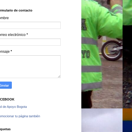
rmulario de contacto
ombre
rreo electrónico
*
ensaje
*
ACEBOOK
d de Apoyo Bogota
omocionar tu página también
iquetas