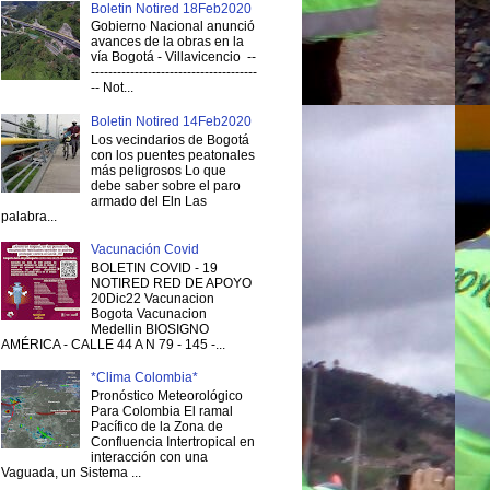
Boletin Notired 18Feb2020
Gobierno Nacional anunció
avances de la obras en la
vía Bogotá - Villavicencio --
--------------------------------------
-- Not...
Boletin Notired 14Feb2020
Los vecindarios de Bogotá
con los puentes peatonales
más peligrosos Lo que
debe saber sobre el paro
armado del Eln Las
palabra...
Vacunación Covid
BOLETIN COVID - 19
NOTIRED RED DE APOYO
20Dic22 Vacunacion
Bogota Vacunacion
Medellin BIOSIGNO
AMÉRICA - CALLE 44 A N 79 - 145 -...
*Clima Colombia*
Pronóstico Meteorológico
Para Colombia El ramal
Pacífico de la Zona de
Confluencia Intertropical en
interacción con una
Vaguada, un Sistema ...