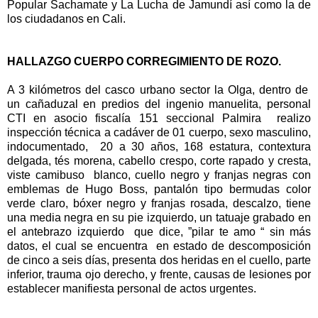
Popular Sachamate y La Lucha de Jamundí así como la de
los ciudadanos en Cali.
HALLAZGO CUERPO CORREGIMIENTO DE ROZO.
A 3 kilómetros del casco urbano sector la Olga, dentro de
un cañaduzal en predios del ingenio manuelita, personal
CTI en asocio fiscalía 151 seccional Palmira realizo
inspección técnica a cadáver de 01 cuerpo, sexo masculino,
indocumentado, 20 a 30 años, 168 estatura, contextura
delgada, tés morena, cabello crespo, corte rapado y cresta,
viste camibuso blanco, cuello negro y franjas negras con
emblemas de Hugo Boss, pantalón tipo bermudas color
verde claro, bóxer negro y franjas rosada, descalzo, tiene
una media negra en su pie izquierdo, un tatuaje grabado en
el antebrazo izquierdo que dice, ”pilar te amo “ sin más
datos, el cual se encuentra en estado de descomposición
de cinco a seis días, presenta dos heridas en el cuello, parte
inferior, trauma ojo derecho, y frente, causas de lesiones por
establecer manifiesta personal de actos urgentes.