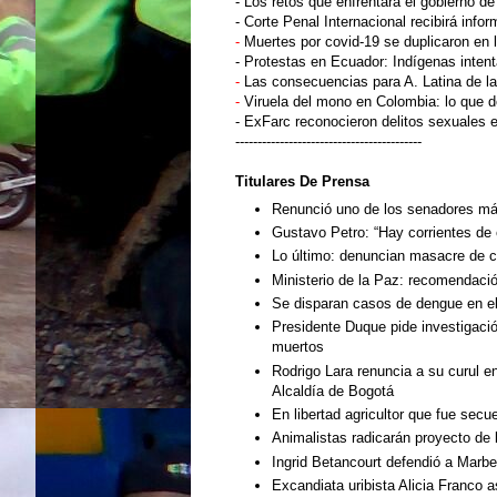
- Los retos que enfrentará el gobierno d
- Corte Penal Internacional recibirá info
-
Muertes por covid-19 se duplicaron en
- Protestas en Ecuador: Indígenas intenta
-
Las consecuencias para A. Latina de l
-
Viruela del mono en Colombia: lo que 
- ExFarc reconocieron delitos sexuales 
------------------------------------------
Titulares De Prensa
Renunció uno de los senadores más
Gustavo Petro: “Hay corrientes de
Lo último: denuncian masacre de 
Ministerio de la Paz: recomendació
Se disparan casos de dengue en el
Presidente Duque pide investigació
muertos
Rodrigo Lara renuncia a su curul en
Alcaldía de Bogotá
En libertad agricultor que fue sec
Animalistas radicarán proyecto de l
Ingrid Betancourt defendió a Marbe
Excandiata uribista Alicia Franco 