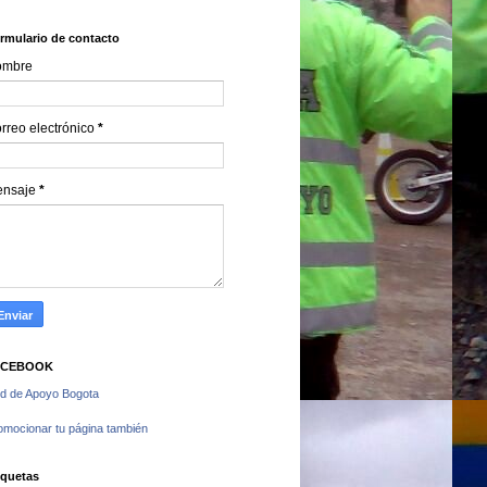
rmulario de contacto
ombre
rreo electrónico
*
ensaje
*
ACEBOOK
d de Apoyo Bogota
omocionar tu página también
iquetas