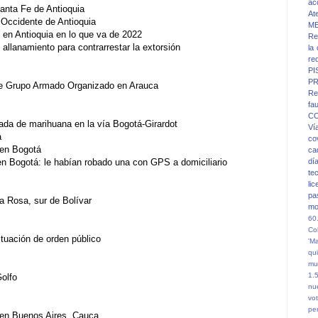
ac
Santa Fe de Antioquia
At
 Occidente de Antioquia
M
 en Antioquia en lo que va de 2022
Re
 allanamiento para contrarrestar la extorsión
la
re
PI
PR
a de Grupo Armado Organizado en Arauca
Re
fa
C
lada de marihuana en la vía Bogotá-Girardot
Ví
á
co
’ en Bogotá
ca
 Bogotá: le habían robado una con GPS a domiciliario
dí
te
li
pa
a Rosa, sur de Bolívar
mo
60
Co
ituación de orden público
'M
qu
mu
1.
Golfo
nu
vot
pe
 en Buenos Aires, Cauca