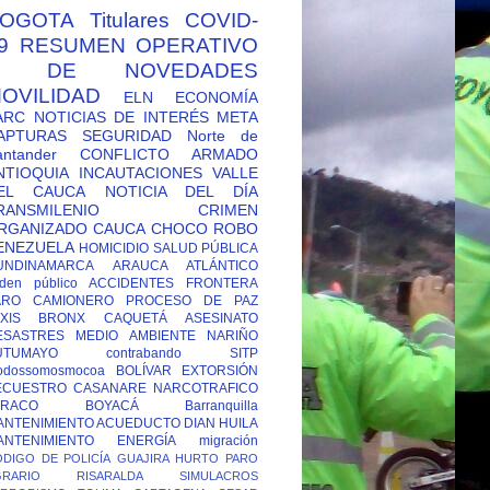
OGOTA
Titulares
COVID-
9
RESUMEN OPERATIVO
Y DE NOVEDADES
OVILIDAD
ELN
ECONOMÍA
ARC
NOTICIAS DE INTERÉS
META
APTURAS
SEGURIDAD
Norte de
antander
CONFLICTO ARMADO
NTIOQUIA
INCAUTACIONES
VALLE
EL CAUCA
NOTICIA DEL DÍA
RANSMILENIO
CRIMEN
RGANIZADO
CAUCA
CHOCO
ROBO
ENEZUELA
HOMICIDIO
SALUD PÚBLICA
UNDINAMARCA
ARAUCA
ATLÁNTICO
den público
ACCIDENTES
FRONTERA
ARO CAMIONERO
PROCESO DE PAZ
XIS
BRONX
CAQUETÁ
ASESINATO
ESASTRES
MEDIO AMBIENTE
NARIÑO
UTUMAYO
contrabando
SITP
odossomosmocoa
BOLÍVAR
EXTORSIÓN
ECUESTRO
CASANARE
NARCOTRAFICO
TRACO
BOYACÁ
Barranquilla
ANTENIMIENTO ACUEDUCTO
DIAN
HUILA
ANTENIMIENTO ENERGÍA
migración
DIGO DE POLICÍA
GUAJIRA
HURTO
PARO
GRARIO
RISARALDA
SIMULACROS