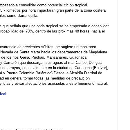
mpezado a consolidar como potencial ciclón tropical.
 65 kilómetros por hora impactarán gran parte de la zona costera
ales como Barranquilla.
 la que señala que una onda tropical se ha empezado a consolidar
probabilidad del 70%, dentro de las próximas 48 horas, hacia el
 ocurrencia de crecientes súbitas, se sugiere un monitoreo
a Nevada de Santa Marta hacia los departamentos de Magdalena
 de los ríos Gaira, Piedras, Manzanares, Guachaca,
 y Camarón que descargan sus aguas al mar Caribe. De igual
n de arroyos, especialmente en la ciudad de Cartagena (Bolívar),
 y Puerto Colombia (Atlántico).Desde la Alcaldía Distrital de
dad en general tomar todas las medidas de precaución
encias y evitar afectaciones asociadas a este fenómeno natural.
ical