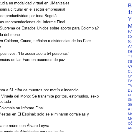
studia en modalidad virtual en UManizales
B
nomía circular en el sector empresarial
1
 de productividad por toda Bogotá
otras recomendaciones del Informe Final
M
te Suprema de Estados Unidos sobre aborto para Colombia?
F
ela del mono
C
en Caldono, Cauca; señalan a disidencias de las Farc
S
A
e
D
s positivos: “He asesinado a 54 personas”
T
dencias de las Farc en acuerdos de paz
O
V
C
Or
P
TA
ta a 51 cifra de muertos por motín e incendio
D
P
 Viruela del Mono: Se transmite por tos, estornudos, sexo
#t
fectada
S
Colombia su Informe Final
A
fiestas en El Espinal; solo se eliminaron corralejas y
M
M
CÓ
a se reúne con Álvaro Leyva
A
era ronda de Wimbledon por una lesión