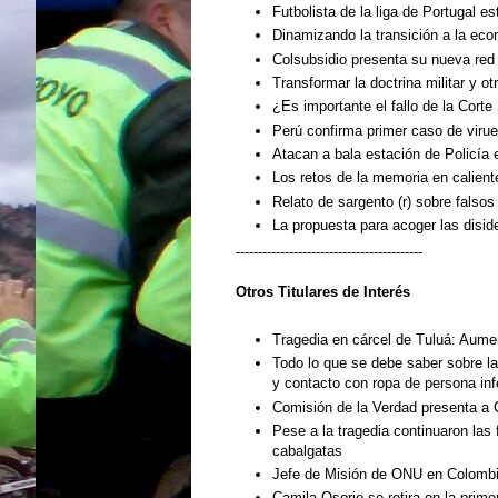
Futbolista de la liga de Portugal e
Dinamizando la transición a la eco
Colsubsidio presenta su nueva red
Transformar la doctrina militar y 
¿Es importante el fallo de la Cor
Perú confirma primer caso de viru
Atacan a bala estación de Policía 
Los retos de la memoria en calient
Relato de sargento (r) sobre falso
La propuesta para acoger las disi
------------------------------------------
Otros Titulares de
Interés
Tragedia en cárcel de Tuluá: Aumen
Todo lo que se debe saber sobre la
y contacto con ropa de persona in
Comisión de la Verdad presenta a 
Pese a la tragedia continuaron las 
cabalgatas
Jefe de Misión de ONU en Colombi
Camila Osorio se retira en la prim