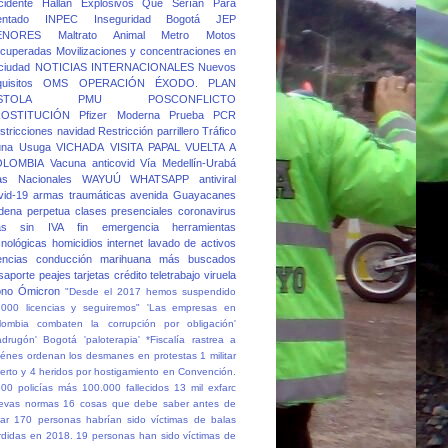
cidente
Hallan Explosivos Que Serían Para
entado
INPEC
Inseguridad Bogotá
JEP
ENORES
Maltrato Animal
Metro
Motos
cuperadas
Movilizaciones y concentraciones en
 ciudad
NOTICIAS INTERNACIONALES
Nuevos
quisitos
OMS
OPERACIÓN ÉXODO.
PLAN
STOLA
PMU
POSCONFLICTO
OSTITUCIÓN
Pfizer Moderna
Prueba PCR
stricciones navidad
Restricción parrillero
Tráfico
una
Usuga
VICHADA
VISITA PAPAL
VUELTA A
OLOMBIA
Vacuna anticovid
Vía Medellín-Urabá
as Nacionales
WAYUÚ
WHATSAPP
antiviral
vid-19
armas traumáticas
avenida Guayacanes
dena perpetua
clases presenciales
coronavirus
as sin IVA
fin emergencia
herramientas
cnológicas
homicidios
internet
lavado de activos
cencias conducción
marihuana
más buscados
saporte
peajes
tarjetas crédito
teletrabajo
viruela
no
Ómicron
"Desde el 2017 hemos suspendido
.000 licencias y seguiremos"
'Las empresas en
lombia combaten la corrupción por obligación'
adrugón' Bogotá
'paloterapia'
*Fiscalía rastrea a
iénes ordenan los desmanes en protestas
1 militar
erto y 4 heridos por hostigamiento en Convención.
500 policías más
100.000 fallecidos
13 mil exfarc
evas normas
16 cosas que debe saber antes de
ar
170 personas habrían sido víctimas de balas
rdidas en 2018.
19 personas han sido víctimas de