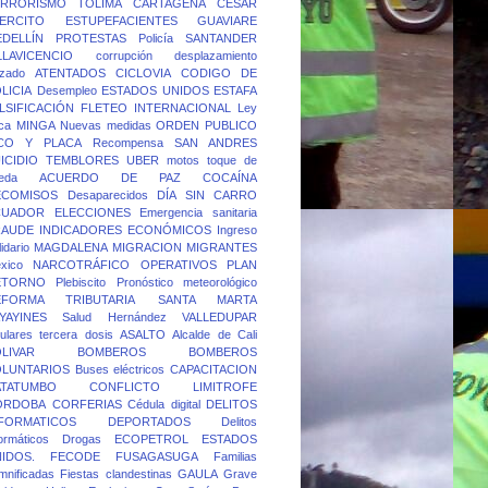
ERRORISMO
TOLIMA
CARTAGENA
CESAR
ERCITO
ESTUPEFACIENTES
GUAVIARE
DELLÍN
PROTESTAS
Policía
SANTANDER
LLAVICENCIO
corrupción
desplazamiento
rzado
ATENTADOS
CICLOVIA
CODIGO DE
LICIA
Desempleo
ESTADOS UNIDOS
ESTAFA
LSIFICACIÓN
FLETEO
INTERNACIONAL
Ley
ca
MINGA
Nuevas medidas
ORDEN PUBLICO
ICO Y PLACA
Recompensa
SAN ANDRES
ICIDIO
TEMBLORES
UBER
motos
toque de
eda
ACUERDO DE PAZ
COCAÍNA
ECOMISOS
Desaparecidos
DÍA SIN CARRO
CUADOR
ELECCIONES
Emergencia sanitaria
RAUDE
INDICADORES ECONÓMICOS
Ingreso
idario
MAGDALENA
MIGRACION
MIGRANTES
xico
NARCOTRÁFICO
OPERATIVOS
PLAN
ETORNO
Plebiscito
Pronóstico meteorológico
EFORMA TRIBUTARIA
SANTA MARTA
YAYINES
Salud Hernández
VALLEDUPAR
lulares
tercera dosis
ASALTO
Alcalde de Cali
LIVAR
BOMBEROS
BOMBEROS
OLUNTARIOS
Buses eléctricos
CAPACITACION
ATATUMBO
CONFLICTO LIMITROFE
ORDOBA
CORFERIAS
Cédula digital
DELITOS
FORMATICOS
DEPORTADOS
Delitos
formáticos
Drogas
ECOPETROL
ESTADOS
IDOS.
FECODE
FUSAGASUGA
Familias
mnificadas
Fiestas clandestinas
GAULA
Grave