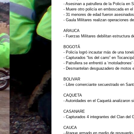
- Asesinan a patrullera de la Policía en 
- Muere otro policía en emboscada en el
- 31 menores de edad fueron asesinados
- Gaula Militares realizan operaciones de
ARAUCA
- Fuerzas Militares debilitan estructur
BOGOTÁ
- Policía logró incautar más de una tone
- Capturados “los del carro” en Tocancip
- Patrullera se enfrentó a ‘motoladrones
- Desmantelan desguazadero de motos en
BOLIVAR
- Libre comerciante secuestrado en Sant
CAQUETA
- Autoridades en el Caquetá analizaron s
CASANARE
- Capturados 4 integrantes del Clan del 
CAUCA
- Ataque armado en medio de resguardo