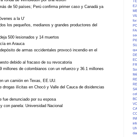
T
EJ
 más de 50 países; Perú confirma primer caso y Canadá ya
ME
VI
óvenes a la U’
fo
dos los pequeños, medianos y grandes productores del
PO
FA
se
deja 500 lesionados y 14 muertos
P
icía en Arauca
SU
 depósito de armas occidentales provocó incendio en el
qu
D
E
esto debido al fracaso de su revocatoria
F
9 millones de colombianos con un refuerzo y 36.1 millones
Sol
Mé
R
 en un camión en Texas, EE.UU.
R
e drogas ilícitas en Chocó y Valle del Cauca de disidencias
SA
ce
e fue denunciado por su esposa
BO
V
r y con panela: Universidad Nacional
C
C
IN
in
UN
da