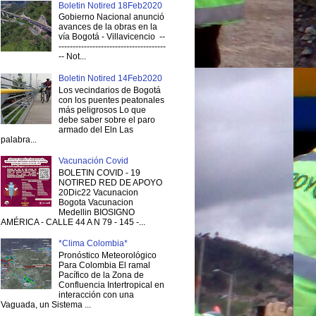
Boletin Notired 18Feb2020
Gobierno Nacional anunció
avances de la obras en la
vía Bogotá - Villavicencio --
--------------------------------------
-- Not...
Boletin Notired 14Feb2020
Los vecindarios de Bogotá
con los puentes peatonales
más peligrosos Lo que
debe saber sobre el paro
armado del Eln Las
palabra...
Vacunación Covid
BOLETIN COVID - 19
NOTIRED RED DE APOYO
20Dic22 Vacunacion
Bogota Vacunacion
Medellin BIOSIGNO
AMÉRICA - CALLE 44 A N 79 - 145 -...
*Clima Colombia*
Pronóstico Meteorológico
Para Colombia El ramal
Pacífico de la Zona de
Confluencia Intertropical en
interacción con una
Vaguada, un Sistema ...