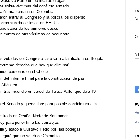
e Gustavo Petro en política de drogas
rme sobre víctimas del conflicto armado
Fo
 la última semana en Colombia
ron entrar al Congreso y la policía los dispersó
N
a gran subida de tasas en EE. UU
debe saber de los primeros casos
en contra de sus víctimas de secuestro
Co
M
 votados del Congreso: aspiraría a la alcaldía de Bogotá
 extrema derecha que hay que eliminar”
cinco personas en el Chocó
n del Informe Final para la construcción de paz
 Atlántico
n tras incendio en cárcel de Tuluá, Valle, que deja 49
 el Senado y queda libre para posible candidatura a la
F
Re
uestrado en Ocaña, Norte de Santander
ey para poner fin a las corralejas
Pr
lle y atacó a Gustavo Petro por "las bodegas"
aseguró que no se irá de Colombia
Et